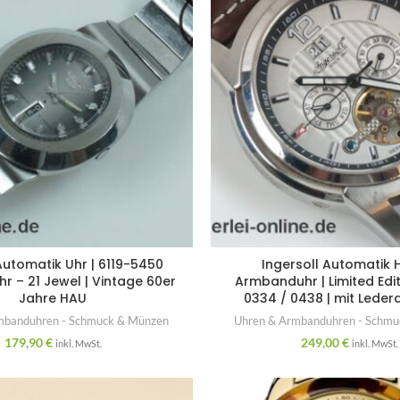
Automatik Uhr | 6119-5450
Ingersoll Automatik 
 – 21 Jewel | Vintage 60er
Armbanduhr | Limited Edit
Jahre HAU
0334 / 0438 | mit Lede
mbanduhren - Schmuck & Münzen
Uhren & Armbanduhren - Schm
179,90
€
249,00
€
inkl. MwSt.
inkl. MwSt.