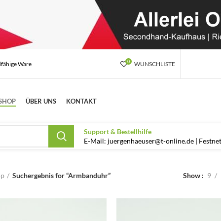
0
dfähige Ware
WUNSCHLISTE
SHOP
ÜBER UNS
KONTAKT
Support & Bestellhilfe
E-Mail: juergenhaeuser@t-online.de | Festn
op
Suchergebnis for “Armbanduhr”
Show
9