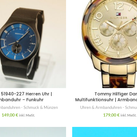
 51940-227 Herren Uhr |
Tommy Hilfiger D
mbanduhr – Funkuhr
Multifunktionsuhr | Armban
mbanduhren - Schmuck & Münzen
Uhren & Armbanduhren - Schm
149,00
€
179,00
€
inkl. MwSt.
inkl. MwSt.