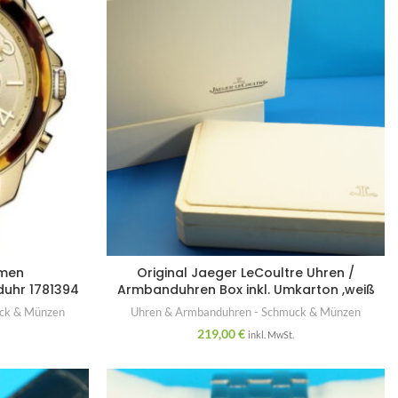
amen
Original Jaeger LeCoultre Uhren /
duhr 1781394
Armbanduhren Box inkl. Umkarton ,weiß
uck & Münzen
Uhren & Armbanduhren - Schmuck & Münzen
219,00
€
inkl. MwSt.