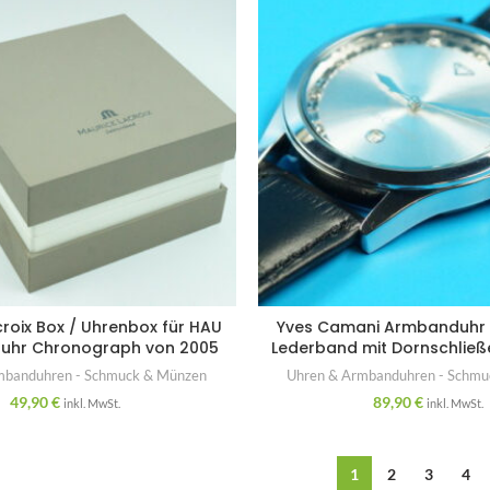
roix Box / Uhrenbox für HAU
Yves Camani Armbanduhr “ 
uhr Chronograph von 2005
Lederband mit Dornschließ
mbanduhren - Schmuck & Münzen
Uhren & Armbanduhren - Schm
49,90
€
89,90
€
inkl. MwSt.
inkl. MwSt.
1
2
3
4