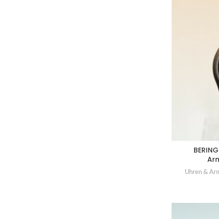
BERING
Ar
Uhren & Ar