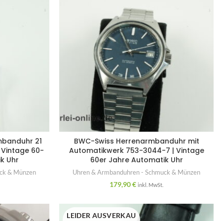
mbanduhr 21
BWC-Swiss Herrenarmbanduhr mit
 Vintage 60-
Automatikwerk 753-3044-7 | Vintage
k Uhr
60er Jahre Automatik Uhr
uck & Münzen
Uhren & Armbanduhren - Schmuck & Münzen
179,90
€
inkl. MwSt.
LEIDER AUSVERKAU