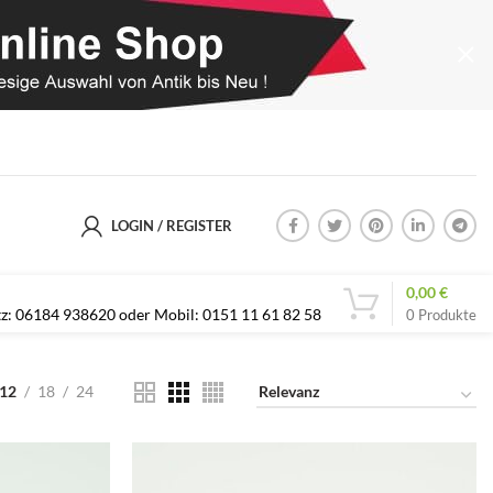
LOGIN / REGISTER
0,00
€
etz: 06184 938620 oder Mobil: 0151 11 61 82 58
0
Produkte
12
18
24