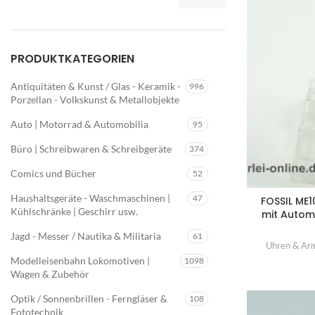
Min.
Max.
Preis
Preis
PRODUKTKATEGORIEN
Antiquitäten & Kunst / Glas - Keramik -
996
Porzellan - Volkskunst & Metallobjekte
Auto | Motorrad & Automobilia
95
Büro | Schreibwaren & Schreibgeräte
374
Comics und Bücher
52
Haushaltsgeräte - Waschmaschinen |
47
FOSSIL ME
Kühlschränke | Geschirr usw.
mit Automa
Jagd - Messer / Nautika & Militaria
61
Uhren & Ar
Modelleisenbahn Lokomotiven |
1098
Wagen & Zubehör
Optik / Sonnenbrillen - Ferngläser &
108
Fototechnik