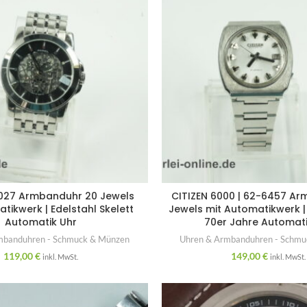
1027 Armbanduhr 20 Jewels
CITIZEN 6000 | 62-6457 Ar
tikwerk | Edelstahl Skelett
Jewels mit Automatikwerk |
Automatik Uhr
70er Jahre Automati
mbanduhren - Schmuck & Münzen
Uhren & Armbanduhren - Schm
119,00
€
149,00
€
inkl. MwSt.
inkl. MwSt.