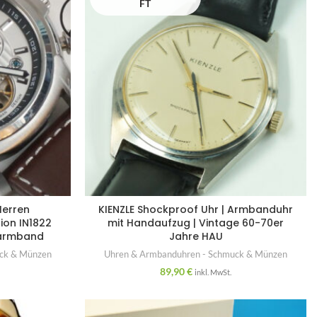
FT
Herren
KIENZLE Shockproof Uhr | Armbanduhr
ion IN1822
mit Handaufzug | Vintage 60-70er
rarmband
Jahre HAU
uck & Münzen
Uhren & Armbanduhren - Schmuck & Münzen
89,90
€
inkl. MwSt.