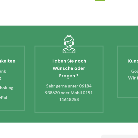
hkeiten
Haben Sie noch
Kun
Wünsche oder
ank
Goo
Fragen ?
g
Wir f
Sehr gerne unter 06184
bholung
938620 oder Mobil 0151
yPal
11618258