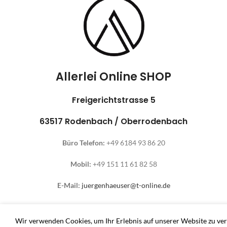
Christa Meis
Thomas Schwaiger
vor 2 Monaten
vor 3 Monaten
ller Shop, Top Qualität. Aber der 
Eine wunderschöne Hummel-
solute Hammer war der 
Madonnenfigur.Sehr fairer 
rboversand!!! Freitag bestellt, 
Preis.Ausgesprochen sorgfälti
Allerlei Online SHOP
mstag geliefert! Mega, nur zu 
verpackt.Beste 
pfehlen👍
Kommunikation.Gerne mal 
Freigerichtstrasse 5
wieder!
63517 Rodenbach / Oberrodenbach
Büro Telefon:
+49 6184 93 86 20
Mobil:
+49 151 11 61 82 58
E-Mail:
juergenhaeuser@t-online.de
Wir verwenden Cookies, um Ihr Erlebnis auf unserer Website zu ver
Allerlei-Online
2024
Dienstleistungen Häuser
. Antiquitäten und Second Hand Produkte