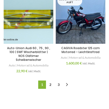
AUFT
Auto-Union Audi 60 , 75 , 90 ,
CAGIVA Roadster 125 ccm
100 | SWF Wischerblätter |
Motorrad – Leichtkraftrad
NOS Oldtimer
Auto | Motorrad & Automobilia
Scheibenwischer
1.600,00
€
inkl. MwSt.
Auto | Motorrad & Automobilia
22,90
€
inkl. MwSt.
1
2
3