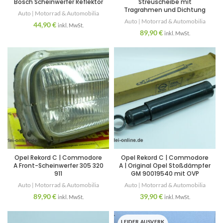
Bosch Scheinwerfer Reflektor
Streuscheibe mit
Tragrahmen und Dichtung
Auto | Motorrad & Automobilia
Auto | Motorrad & Automobilia
44,90
€
inkl. MwSt.
89,90
€
inkl. MwSt.
Opel Rekord C | Commodore
Opel Rekord C | Commodore
A Front-Scheinwerfer 305 320
A | Original Opel Stoßdämpfer
911
GM 90019540 mit OVP
Auto | Motorrad & Automobilia
Auto | Motorrad & Automobilia
89,90
€
39,90
€
inkl. MwSt.
inkl. MwSt.
LEIDER AUSVERK