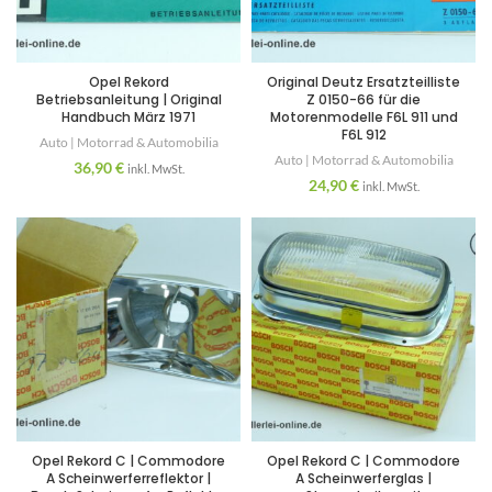
Opel Rekord
Original Deutz Ersatzteilliste
Betriebsanleitung | Original
Z 0150-66 für die
Handbuch März 1971
Motorenmodelle F6L 911 und
F6L 912
Auto | Motorrad & Automobilia
Auto | Motorrad & Automobilia
36,90
€
inkl. MwSt.
24,90
€
inkl. MwSt.
Opel Rekord C | Commodore
Opel Rekord C | Commodore
A Scheinwerferreflektor |
A Scheinwerferglas |