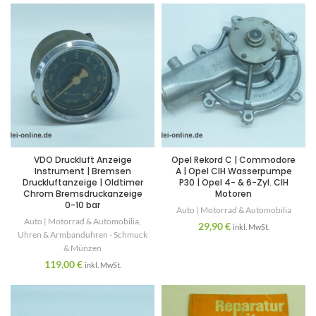
VDO Druckluft Anzeige
Opel Rekord C | Commodore
Instrument | Bremsen
A | Opel CIH Wasserpumpe
Druckluftanzeige | Oldtimer
P30 | Opel 4- & 6-Zyl. CIH
Chrom Bremsdruckanzeige
Motoren
0-10 bar
Auto | Motorrad & Automobilia
Auto | Motorrad & Automobilia
,
29,90
€
inkl. MwSt.
Uhren & Armbanduhren - Schmuck
& Münzen
119,00
€
inkl. MwSt.