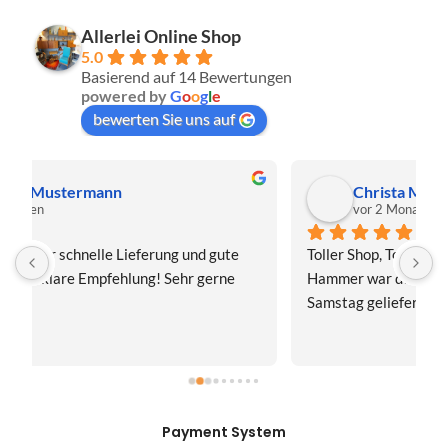
Allerlei Online Shop
5.0
Basierend auf 14 Bewertungen
powered by
G
o
o
g
l
e
bewerten Sie uns auf
Christa Meis
vor 2 Monaten
Toller Shop, Top Qualität. Aber der absolute 
E
Hammer war der Turboversand!!! Freitag bestellt, 
f
Samstag geliefert! Mega, nur zu empfehlen👍
v
Payment System