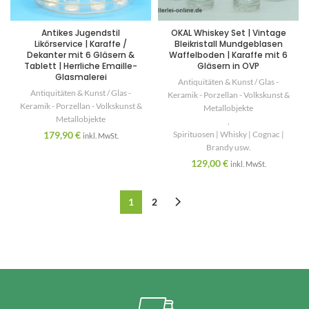
Antikes Jugendstil
OKAL Whiskey Set | Vintage
Likörservice | Karaffe /
Bleikristall Mundgeblasen
Dekanter mit 6 Gläsern &
Waffelboden | Karaffe mit 6
Tablett | Herrliche Emaille-
Gläsern in OVP
Glasmalerei
Antiquitäten & Kunst / Glas -
Antiquitäten & Kunst / Glas -
Keramik - Porzellan - Volkskunst &
Keramik - Porzellan - Volkskunst &
Metallobjekte
Metallobjekte
,
179,90
€
Spirituosen | Whisky | Cognac |
inkl. MwSt.
Brandy usw.
129,00
€
inkl. MwSt.
1
2