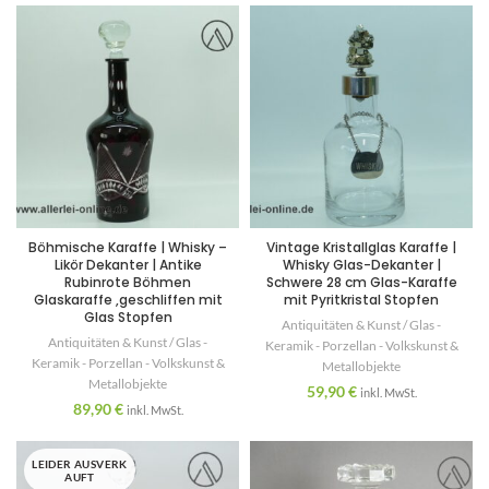
Böhmische Karaffe | Whisky –
Vintage Kristallglas Karaffe |
Likör Dekanter | Antike
Whisky Glas-Dekanter |
Rubinrote Böhmen
Schwere 28 cm Glas-Karaffe
Glaskaraffe ,geschliffen mit
mit Pyritkristal Stopfen
Glas Stopfen
Antiquitäten & Kunst / Glas -
Antiquitäten & Kunst / Glas -
Keramik - Porzellan - Volkskunst &
Keramik - Porzellan - Volkskunst &
Metallobjekte
Metallobjekte
59,90
€
inkl. MwSt.
89,90
€
inkl. MwSt.
LEIDER AUSVERK
AUFT