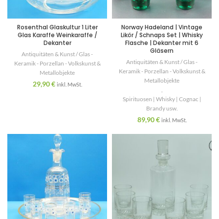
Rosenthal Glaskultur 1 Liter
Norway Hadeland | Vintage
Glas Karaffe Weinkaraffe /
Likör / Schnaps Set | Whisky
Dekanter
Flasche | Dekanter mit 6
Gläsern
Antiquitäten & Kunst / Glas -
Antiquitäten & Kunst / Glas -
Keramik - Porzellan - Volkskunst &
Keramik - Porzellan - Volkskunst &
Metallobjekte
Metallobjekte
29,90
€
inkl. MwSt.
,
Spirituosen | Whisky | Cognac |
Brandy usw.
89,90
€
inkl. MwSt.