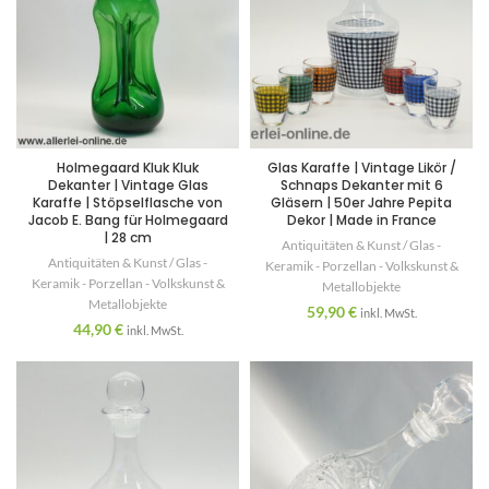
Holmegaard Kluk Kluk
Glas Karaffe | Vintage Likör /
Dekanter | Vintage Glas
Schnaps Dekanter mit 6
Karaffe | Stöpselflasche von
Gläsern | 50er Jahre Pepita
Jacob E. Bang für Holmegaard
Dekor | Made in France
| 28 cm
Antiquitäten & Kunst / Glas -
Antiquitäten & Kunst / Glas -
Keramik - Porzellan - Volkskunst &
Keramik - Porzellan - Volkskunst &
Metallobjekte
Metallobjekte
59,90
€
inkl. MwSt.
44,90
€
inkl. MwSt.