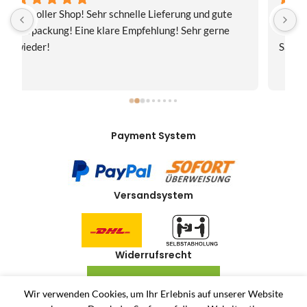
Toller Shop, Top Qualität. Aber der absolute 
E
Hammer war der Turboversand!!! Freitag bestellt, 
f
Samstag geliefert! Mega, nur zu empfehlen👍
v
Payment System
Versandsystem
Widerrufsrecht
VERTRAG WIDERRUFEN
Wir verwenden Cookies, um Ihr Erlebnis auf unserer Website