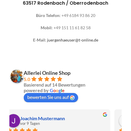
63517 Rodenbach / Oberrodenbach
Büro Telefon:
+49 6184 93 86 20
Mobil:
+49 151 11 61 82 58
E-Mail:
juergenhaeuser@t-online.de
Allerlei Online Shop
5.0
Basierend auf 14 Bewertungen
powered by
G
o
o
g
l
e
bewerten Sie uns auf
Christa Meis
vor 2 Monaten