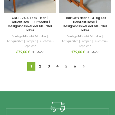
GRETE JALK Teak Tisch |
Teak Satztische | 3-tlg Set
Couchtisch – Surfboard |
Beistelltische |
Designklassiker der 60-70er
Designklassiker der 60-70er
Jahre
Jahre
Vintage Möbel & Mobiliar |
Vintage Möbel & Mobiliar |
Antiquitäten | Lampen | Leuchten &
Antiquitäten | Lampen | Leuchten &
Teppiche
Teppiche
679,00
€
179,00
€
inkl. MwSt.
inkl. MwSt.
1
2
3
4
5
6