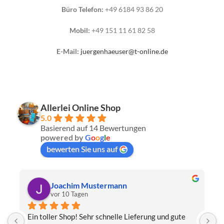
Büro Telefon:
+49 6184 93 86 20
Mobil:
+49 151 11 61 82 58
E-Mail:
juergenhaeuser@t-online.de
Allerlei Online Shop
5.0
Basierend auf 14 Bewertungen
powered by
G
o
o
g
l
e
bewerten Sie uns auf
Christa Meis
vor 2 Monaten
Toller Shop, Top Qualität. Aber der absolute 
E