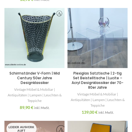
Schirmständer V-Form | Mid
Plexiglas Satztische | 2-tlg
Century 50er Jahre
Set Beistelltische | Lucite –
Designklassiker
Acryl Designklassiker der 70-
80er Jahre
Vintage Möbel & Mobiliar |
Vintage Möbel & Mobiliar |
Antiquitäten | Lampen | Leuchten &
Antiquitäten | Lampen | Leuchten &
Teppiche
Teppiche
89,90
€
inkl. MwSt.
139,00
€
inkl. MwSt.
LEIDER AUSVERK
AUFT