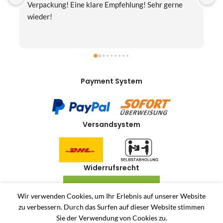
Hammer war der Turboversand!!! Freitag bestellt, 
f
Samstag geliefert! Mega, nur zu empfehlen👍
v
Payment System
Versandsystem
Widerrufsrecht
VERTRAG WIDERRUFEN
Wir verwenden Cookies, um Ihr Erlebnis auf unserer Website
zu verbessern.
Durch das Surfen auf dieser Website stimmen
Allerlei-Online
2024
Dienstleistungen Häuser
. Antiquitäten und Second Hand
Sie der Verwendung von Cookies zu.
Produkte Online Shop.