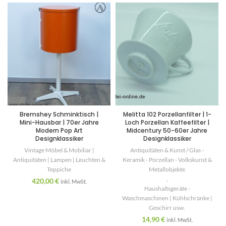
Bremshey Schminktisch |
Melitta 102 Porzellanfilter | 1-
Mini-Hausbar | 70er Jahre
Loch Porzellan Kaffeefilter |
Modern Pop Art
Midcentury 50-60er Jahre
Designklassiker
Designklassiker
Vintage Möbel & Mobiliar |
Antiquitäten & Kunst / Glas -
Antiquitäten | Lampen | Leuchten &
Keramik - Porzellan - Volkskunst &
Teppiche
Metallobjekte
,
420,00
€
inkl. MwSt.
Haushaltsgeräte -
Waschmaschinen | Kühlschränke |
Geschirr usw.
14,90
€
inkl. MwSt.