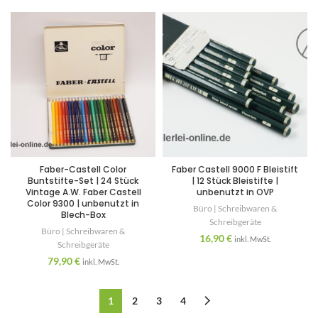
Faber-Castell Color
Faber Castell 9000 F Bleistift
Buntstifte-Set | 24 Stück
| 12 Stück Bleistifte |
Vintage A.W. Faber Castell
unbenutzt in OVP
Color 9300 | unbenutzt in
Büro | Schreibwaren &
Blech-Box
Schreibgeräte
Büro | Schreibwaren &
16,90
€
inkl. MwSt.
Schreibgeräte
79,90
€
inkl. MwSt.
1
2
3
4