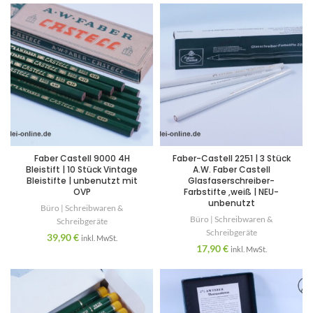
Faber Castell 9000 4H
Faber-Castell 2251 | 3 Stück
Bleistift | 10 Stück Vintage
A.W. Faber Castell
Bleistifte | unbenutzt mit
Glasfaserschreiber-
OVP
Farbstifte ,weiß | NEU-
unbenutzt
Büro | Schreibwaren &
Büro | Schreibwaren &
Schreibgeräte
Schreibgeräte
39,90
€
inkl. MwSt.
17,90
€
inkl. MwSt.