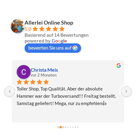
Allerlei Online Shop
5.0
Basierend auf 14 Bewertungen
powered by
G
o
o
g
l
e
bewerten Sie uns auf
sta Meis
Thomas Schw
2 Monaten
vor 3 Monaten
 Top Qualität. Aber der absolute 
Eine wunderschöne H
der Turboversand!!! Freitag bestellt, 
fairer Preis.Ausgespr
iefert! Mega, nur zu empfehlen👍
verpackt.Beste Komm