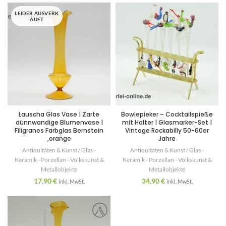
LEIDER AUSVERK
AUFT
Lauscha Glas Vase | Zarte
Bowlepieker – Cocktailspieße
dünnwandige Blumenvase |
mit Halter | Glasmarker-Set |
Filigranes Farbglas Bernstein
Vintage Rockabilly 50-60er
,orange
Jahre
Antiquitäten & Kunst / Glas -
Antiquitäten & Kunst / Glas -
Keramik - Porzellan - Volkskunst &
Keramik - Porzellan - Volkskunst &
Metallobjekte
Metallobjekte
17,90
€
34,90
€
inkl. MwSt.
inkl. MwSt.