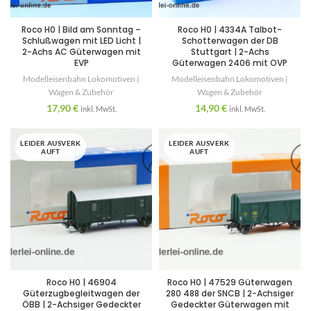
Roco H0 | Bild am Sonntag –
Roco H0 | 4334A Talbot-
Schlußwagen mit LED Licht |
Schotterwagen der DB
2-Achs AC Güterwagen mit
Stuttgart | 2-Achs
EVP
Güterwagen 2406 mit OVP
Modelleisenbahn Lokomotiven |
Modelleisenbahn Lokomotiven |
Wagen & Zubehör
Wagen & Zubehör
17,90
€
14,90
€
inkl. MwSt.
inkl. MwSt.
LEIDER AUSVERK
LEIDER AUSVERK
AUFT
AUFT
Roco H0 | 46904
Roco H0 | 47529 Güterwagen
Güterzugbegleitwagen der
280 488 der SNCB | 2-Achsiger
ÖBB | 2-Achsiger Gedeckter
Gedeckter Güterwagen mit