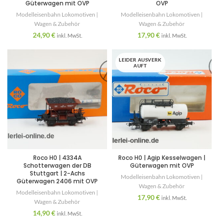
Güterwagen mit OVP
OVP
Modelleisenbahn Lokomotiven |
Modelleisenbahn Lokomotiven |
Wagen & Zubehör
Wagen & Zubehör
24,90
€
17,90
€
inkl. MwSt.
inkl. MwSt.
LEIDER AUSVERK
AUFT
Roco H0 | 4334A
Roco H0 | Agip Kesselwagen |
Schotterwagen der DB
Güterwagen mit OVP
Stuttgart | 2-Achs
Modelleisenbahn Lokomotiven |
Güterwagen 2406 mit OVP
Wagen & Zubehör
Modelleisenbahn Lokomotiven |
17,90
€
inkl. MwSt.
Wagen & Zubehör
14,90
€
inkl. MwSt.