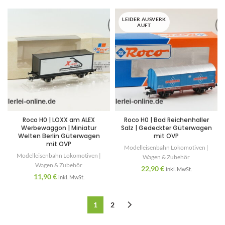
LEIDER AUSVERK
AUFT
Roco H0 | LOXX am ALEX
Roco H0 | Bad Reichenhaller
Werbewaggon | Miniatur
Salz | Gedeckter Güterwagen
Welten Berlin Güterwagen
mit OVP
mit OVP
Modelleisenbahn Lokomotiven |
Modelleisenbahn Lokomotiven |
Wagen & Zubehör
Wagen & Zubehör
22,90
€
inkl. MwSt.
11,90
€
inkl. MwSt.
1
2