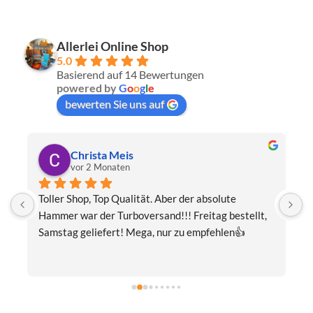
Allerlei Online Shop
5.0
Basierend auf 14 Bewertungen
powered by
G
o
o
g
l
e
bewerten Sie uns auf
Thomas Schwaiger
vor 3 Monaten
Eine wunderschöne Hummel-Madonnenfigur.Sehr 
tellt, 
fairer Preis.Ausgesprochen sorgfältig 
👍
verpackt.Beste Kommunikation.Gerne mal wieder!