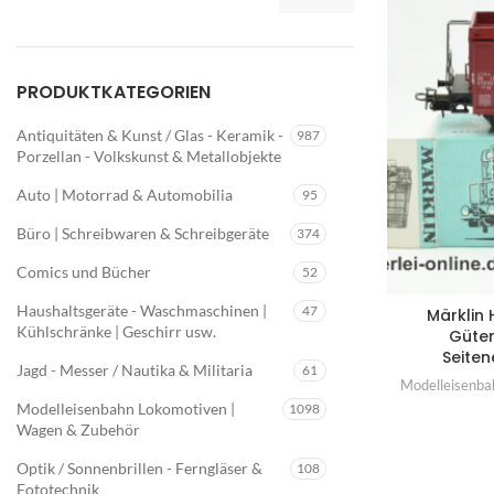
Min.
Max.
Preis
Preis
PRODUKTKATEGORIEN
Antiquitäten & Kunst / Glas - Keramik -
987
Porzellan - Volkskunst & Metallobjekte
Auto | Motorrad & Automobilia
95
Büro | Schreibwaren & Schreibgeräte
374
Comics und Bücher
52
Haushaltsgeräte - Waschmaschinen |
47
Märklin 
Kühlschränke | Geschirr usw.
Güter
Seite
Jagd - Messer / Nautika & Militaria
61
Modelleisenba
Modelleisenbahn Lokomotiven |
1098
Wagen & Zubehör
Optik / Sonnenbrillen - Ferngläser &
108
Fototechnik