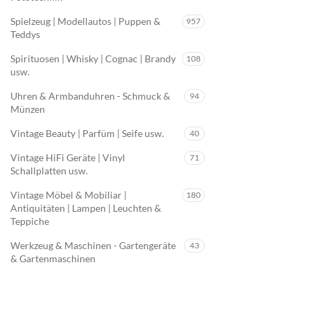
Spielzeug | Modellautos | Puppen &
957
Teddys
Spirituosen | Whisky | Cognac | Brandy
108
usw.
Uhren & Armbanduhren - Schmuck &
94
Münzen
Vintage Beauty | Parfüm | Seife usw.
40
Vintage HiFi Geräte | Vinyl
71
Schallplatten usw.
Vintage Möbel & Mobiliar |
180
Antiquitäten | Lampen | Leuchten &
Teppiche
Werkzeug & Maschinen - Gartengeräte
43
& Gartenmaschinen