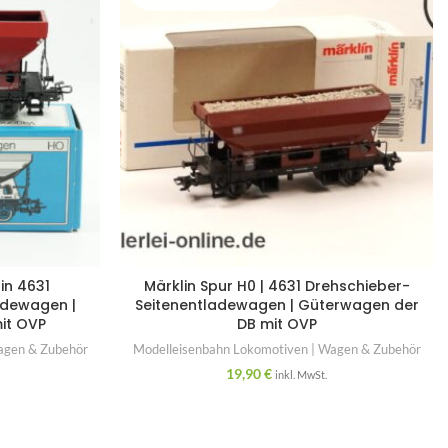
lin 4631
Märklin Spur H0 | 4631 Drehschieber-
adewagen |
Seitenentladewagen | Güterwagen der
it OVP
DB mit OVP
agen & Zubehör
Modelleisenbahn Lokomotiven | Wagen & Zubehör
19,90
€
inkl. MwSt.