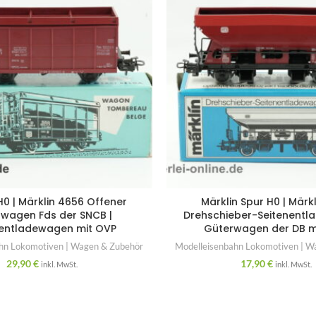
H0 | Märklin 4656 Offener
Märklin Spur H0 | Märk
wagen Fds der SNCB |
Drehschieber-Seitenentl
nentladewagen mit OVP
Güterwagen der DB m
hn Lokomotiven | Wagen & Zubehör
Modelleisenbahn Lokomotiven | W
29,90
€
17,90
€
inkl. MwSt.
inkl. MwSt.