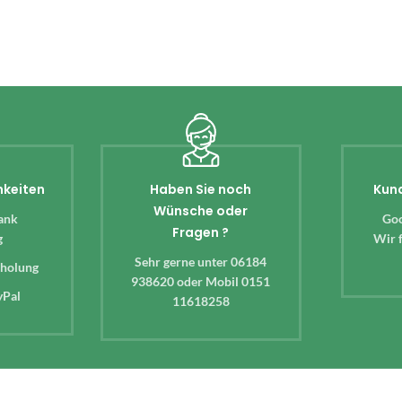
hkeiten
Haben Sie noch
Kun
Wünsche oder
ank
Goo
Fragen ?
g
Wir f
Sehr gerne unter 06184
bholung
938620 oder Mobil 0151
yPal
11618258