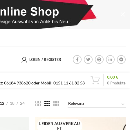
LOGIN / REGISTER
0,00
€
etz: 06184 938620 oder Mobil: 0151 11 61 82 58
0
Produkte
12
18
24
LEIDER AUSVERKAU
FT