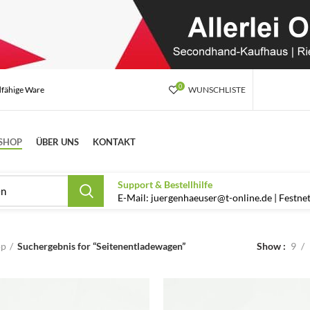
0
dfähige Ware
WUNSCHLISTE
SHOP
ÜBER UNS
KONTAKT
Support & Bestellhilfe
E-Mail: juergenhaeuser@t-online.de | Festn
op
Suchergebnis for “Seitenentladewagen”
Show
9