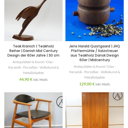
Teak Kranich | Teakholz
Jens Harald Quistgaard | JHQ
Reiher | Danish Mid Century
Pfeffermühle / Salzstreuer
Design der 60er Jahre | 30 cm
aus Teakholz Dansk Design
60er | Midcentury
Antiquitäten & Kunst / Glas -
Antiquitäten & Kunst / Glas -
Keramik - Porzellan - Volkskunst &
Keramik - Porzellan - Volkskunst &
Metallobjekte
Metallobjekte
44,90
€
inkl. MwSt.
129,00
€
inkl. MwSt.