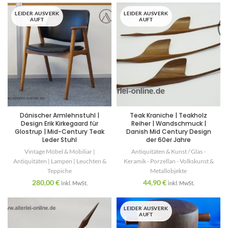
LEIDER AUSVERK
LEIDER AUSVERK
AUFT
AUFT
Dänischer Armlehnstuhl |
Teak Kraniche | Teakholz
Design Erik Kirkegaard für
Reiher | Wandschmuck |
Glostrup | Mid-Century Teak
Danish Mid Century Design
Leder Stuhl
der 60er Jahre
Vintage Möbel & Mobiliar |
Antiquitäten & Kunst / Glas -
Antiquitäten | Lampen | Leuchten &
Keramik - Porzellan - Volkskunst &
Teppiche
Metallobjekte
280,00
€
44,90
€
inkl. MwSt.
inkl. MwSt.
LEIDER AUSVERK
AUFT