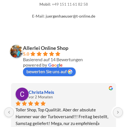
Mobil:
+49 151 11 61 82 58
E-Mail:
juergenhaeuser@t-online.de
Allerlei Online Shop
5.0
Basierend auf 14 Bewertungen
powered by
G
o
o
g
l
e
bewerten Sie uns auf
Thomas Schwaiger
vor 3 Monaten
Eine wunderschöne Hummel-Madonnenfigur.Sehr 
s
fairer Preis.Ausgesprochen sorgfältig 
J
verpackt.Beste Kommunikation.Gerne mal wieder!
z