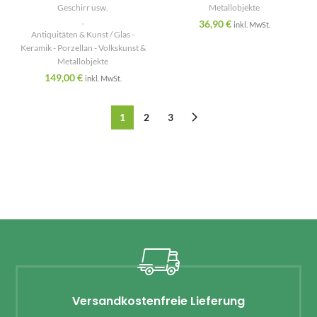
Geschirr usw.
Metallobjekte
,
36,90
€
inkl. MwSt.
Antiquitäten & Kunst / Glas -
Keramik - Porzellan - Volkskunst &
Metallobjekte
149,00
€
inkl. MwSt.
1
2
3
Versandkostenfreie Lieferung