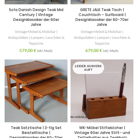
Sofa Danish Design Teak Mid
GRETE JALK Teak Tisch |
Century | Vintage
Couchtisch – Surfboard |
Designklassiker der 60er
Designklassiker der 60-70er
Jahre
Jahre
Vintage Möbel & Mobiliar |
Vintage Möbel & Mobiliar |
Antiquitäten | Lampen | Leuchten &
Antiquitäten | Lampen | Leuchten &
Teppiche
Teppiche
579,00
€
679,00
€
inkl. MwSt.
inkl. MwSt.
LEIDER AUSVERK
AUFT
Teak Satztische | 3-tlg Set
WK-Möbel Stifteköcher |
Beistelltische |
Vintage 60er Jahre Stift- und
Designklassiker der 60-70er
Zettelhalter aus Teakholz