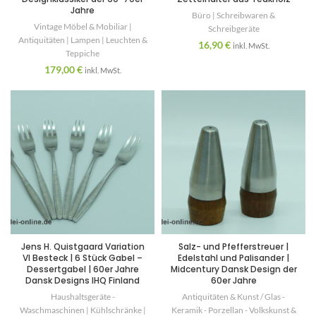
Jahre
Büro | Schreibwaren &
Vintage Möbel & Mobiliar |
Schreibgeräte
Antiquitäten | Lampen | Leuchten &
16,90
€
inkl. MwSt.
Teppiche
179,00
€
inkl. MwSt.
Jens H. Quistgaard Variation
Salz- und Pfefferstreuer |
VI Besteck | 6 Stück Gabel –
Edelstahl und Palisander |
Dessertgabel | 60er Jahre
Midcentury Dansk Design der
Dansk Designs IHQ Finland
60er Jahre
Haushaltsgeräte -
Antiquitäten & Kunst / Glas -
Waschmaschinen | Kühlschränke |
Keramik - Porzellan - Volkskunst &