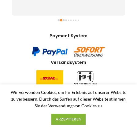
Payment System
Versandsystem
Widerrufsrecht
Wir verwenden Cookies, um Ihr Erlebnis auf unserer Website
zu verbessern.
Durch das Surfen auf dieser Website stimmen
VERTRAG WIDERRUFEN
Sie der Verwendung von Cookies zu.
Allerlei-Online
2024
Dienstleistungen Häuser
. Antiquitäten und Second Hand
AKZEPTIEREN
Produkte Online Shop.
Unsere AGB
Privatsphäre und Datenschutz
Widerrufsrecht
Impressum
Über uns