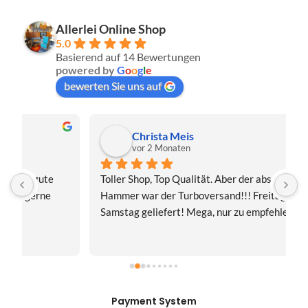
Allerlei Online Shop
5.0
Basierend auf 14 Bewertungen
powered by
G
o
o
g
l
e
bewerten Sie uns auf
Christa Meis
vor 2 Monaten
Toller Shop, Top Qualität. Aber der absolute 
E
Hammer war der Turboversand!!! Freitag bestellt, 
f
Samstag geliefert! Mega, nur zu empfehlen👍
v
Payment System