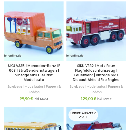
SIKU V335 | Mercedes-Benz LP
SIKU V332 | Metz Faun
608 | Straßendienstwagen |
Flugfeldlöschfahrzeug |
Vintage Siku DieCast
Feuerwehr | Vintage Siku
Modellauto
Diecast Airfield Fire Engine
Spielzeug | Modellautos | Puppen &
Spielzeug | Modellautos | Puppen &
Teddys
Teddys
99,90
€
129,00
€
inkl. MwSt.
inkl. MwSt.
LEIDER AUSVERK
AUFT