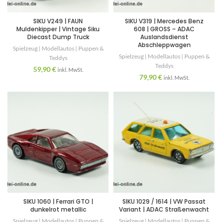
SIKU V249 | FAUN
SIKU V319 | Mercedes Benz
Muldenkipper | Vintage Siku
608 | GROSS – ADAC
Diecast Dump Truck
Auslandsdienst
Abschleppwagen
Spielzeug | Modellautos | Puppen &
Spielzeug | Modellautos | Puppen &
Teddys
Teddys
59,90
€
inkl. MwSt.
79,90
€
inkl. MwSt.
SIKU 1060 | Ferrari GTO |
SIKU 1029 / 1614 | VW Passat
dunkelrot metallic
Variant | ADAC Straßenwacht
Spielzeug | Modellautos | Puppen &
Spielzeug | Modellautos | Puppen &