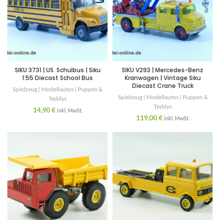
SIKU 3731 | US. Schulbus | Siku
SIKU V293 | Mercedes-Benz
1:55 Diecast School Bus
Kranwagen | Vintage Siku
Diecast Crane Truck
Spielzeug | Modellautos | Puppen &
Spielzeug | Modellautos | Puppen &
Teddys
Teddys
14,90
€
inkl. MwSt.
119,00
€
inkl. MwSt.