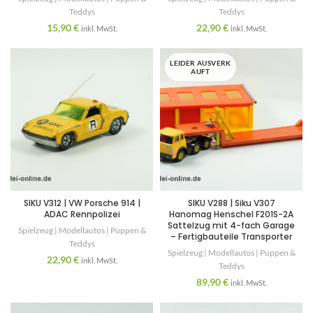
Teddys
Teddys
15,90
€
22,90
€
inkl. MwSt.
inkl. MwSt.
LEIDER AUSVERK
AUFT
SIKU V312 | VW Porsche 914 |
SIKU V288 | Siku V307
ADAC Rennpolizei
Hanomag Henschel F201S-2A
Sattelzug mit 4-fach Garage
Spielzeug | Modellautos | Puppen &
– Fertigbauteile Transporter
Teddys
Spielzeug | Modellautos | Puppen &
22,90
€
inkl. MwSt.
Teddys
89,90
€
inkl. MwSt.