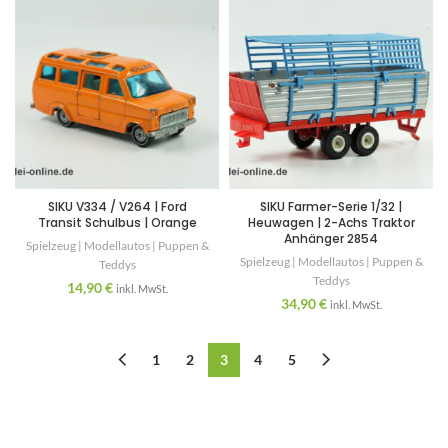
SIKU V334 / V264 | Ford
SIKU Farmer-Serie 1/32 |
Transit Schulbus | Orange
Heuwagen | 2-Achs Traktor
Anhänger 2854
Spielzeug | Modellautos | Puppen &
Spielzeug | Modellautos | Puppen &
Teddys
Teddys
14,90
€
inkl. MwSt.
34,90
€
inkl. MwSt.
1
2
3
4
5