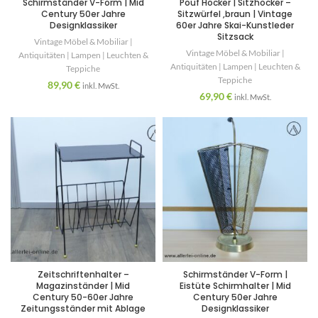
Schirmständer V-Form | Mid
Pouf Hocker | Sitzhocker –
Century 50er Jahre
Sitzwürfel ,braun | Vintage
Designklassiker
60er Jahre Skai-Kunstleder
Sitzsack
Vintage Möbel & Mobiliar |
Vintage Möbel & Mobiliar |
Antiquitäten | Lampen | Leuchten &
Antiquitäten | Lampen | Leuchten &
Teppiche
Teppiche
89,90
€
inkl. MwSt.
69,90
€
inkl. MwSt.
Zeitschriftenhalter –
Schirmständer V-Form |
Magazinständer | Mid
Eistüte Schirmhalter | Mid
Century 50-60er Jahre
Century 50er Jahre
Zeitungsständer mit Ablage
Designklassiker