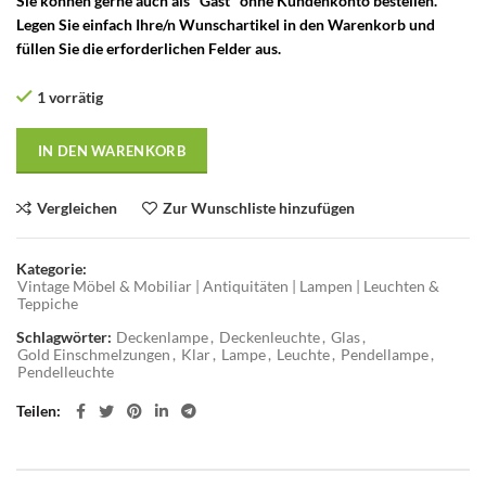
Sie können gerne auch als "Gast" ohne Kundenkonto bestellen.
Legen Sie einfach Ihre/n Wunschartikel in den Warenkorb und
füllen Sie die erforderlichen Felder aus.
1 vorrätig
IN DEN WARENKORB
Vergleichen
Zur Wunschliste hinzufügen
Kategorie:
Vintage Möbel & Mobiliar | Antiquitäten | Lampen | Leuchten &
Teppiche
Schlagwörter:
Deckenlampe
,
Deckenleuchte
,
Glas
,
Gold Einschmelzungen
,
Klar
,
Lampe
,
Leuchte
,
Pendellampe
,
Pendelleuchte
Teilen