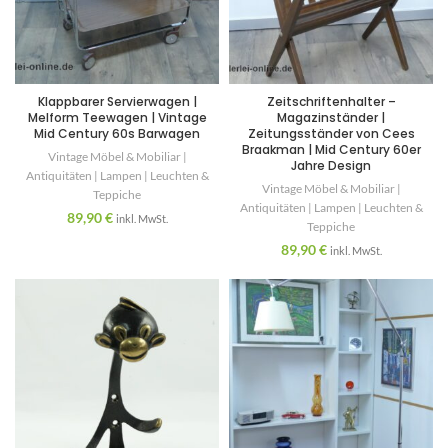
Klappbarer Servierwagen |
Zeitschriftenhalter –
Melform Teewagen | Vintage
Magazinständer |
Mid Century 60s Barwagen
Zeitungsständer von Cees
Braakman | Mid Century 60er
Vintage Möbel & Mobiliar |
Jahre Design
Antiquitäten | Lampen | Leuchten &
Vintage Möbel & Mobiliar |
Teppiche
Antiquitäten | Lampen | Leuchten &
89,90
€
inkl. MwSt.
Teppiche
89,90
€
inkl. MwSt.