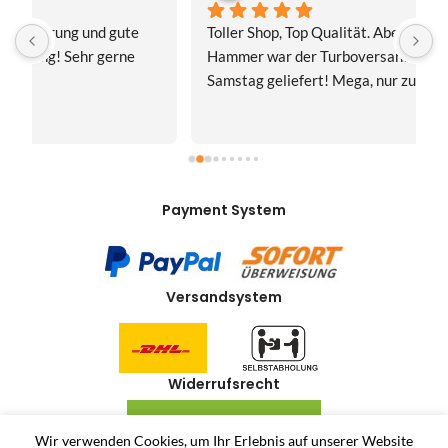
Toller Shop, Top Qualität. Aber der absolute 
E
Hammer war der Turboversand!!! Freitag bestellt, 
f
Samstag geliefert! Mega, nur zu empfehlen👍
v
Payment System
Versandsystem
Widerrufsrecht
VERTRAG WIDERRUFEN
Wir verwenden Cookies, um Ihr Erlebnis auf unserer Website