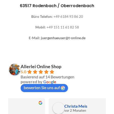
63517 Rodenbach / Oberrodenbach
Büro Telefon:
+49 6184 93 86 20
Mobil:
+49 151 11 61 82 58
E-Mail:
juergenhaeuser@t-online.de
Allerlei Online Shop
5.0
Basierend auf 14 Bewertungen
powered by
G
o
o
g
l
e
bewerten Sie uns auf
Christa Meis
vor 2 Monaten