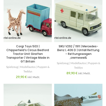
Corgi Toys 503 |
SIKU V292 / 1911 | Mercedes-
Chipperfield’s Circus Bedford
Benz L 406 D | Unfall Rettung
Tractor Unit Giraffen
– Rettungswagen
Transporter | Vintage Made in
,cremeweiß
GT.Britain
Spielzeug | Modellautos | Puppen &
Spielzeug | Modellautos | Puppen &
Teddys
Teddys
89,90
€
inkl. MwSt.
29,90
€
inkl. MwSt.