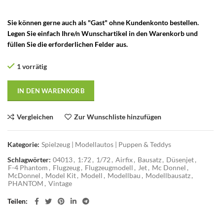
Sie können gerne auch als "Gast" ohne Kundenkonto bestellen.
Legen Sie einfach Ihre/n Wunschartikel in den Warenkorb und
füllen Sie die erforderlichen Felder aus.
1 vorrätig
IN DEN WARENKORB
Vergleichen
Zur Wunschliste hinzufügen
Kategorie:
Spielzeug | Modellautos | Puppen & Teddys
Schlagwörter:
04013
,
1:72
,
1/72
,
Airfix
,
Bausatz
,
Düsenjet
,
F-4 Phantom
,
Flugzeug
,
Flugzeugmodell
,
Jet
,
Mc Donnel
,
McDonnel
,
Model Kit
,
Modell
,
Modellbau
,
Modellbausatz
,
PHANTOM
,
Vintage
Teilen