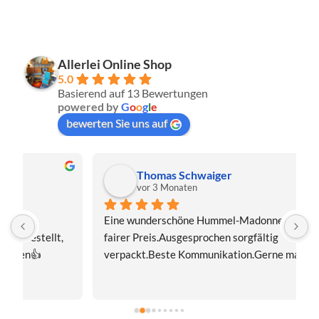
Allerlei Online Shop
5.0
Basierend auf 13 Bewertungen
powered by
G
o
o
g
l
e
bewerten Sie uns auf
Thomas Schwaiger
vor 3 Monaten
Eine wunderschöne Hummel-Madonnenfigur.Sehr 
s
fairer Preis.Ausgesprochen sorgfältig 
J
verpackt.Beste Kommunikation.Gerne mal wieder!
z