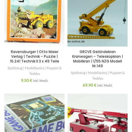
Ravensburger | Otto Maier
GROVE Geländekran
Verlag | Technik – Puzzle |
Kranwagen – Teleskopkran |
15.241 Technik II 3 x 49 Teile
Mobilkran | 1/55 NZG Modell
Nr.149
Spielzeug | Modellautos | Puppen &
Spielzeug | Modellautos | Puppen &
Teddys
Teddys
9,50
€
inkl. MwSt.
69,90
€
inkl. MwSt.