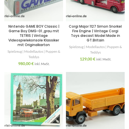
Nintendo GAME BOY Classic |
Corgi Major 1127 Simon Snorkel
Game Boy DMG-01 ,grau mit
Fire Engine | Vintage Corgi
TETRIS | Vintage
Toys diecast Model Made in
Videospielekonsole Klassiker
GT.Britain
mit Originalkarton
Spielzeug | Modellautos | Puppen &
Spielzeug | Modellautos | Puppen &
Teddys
Teddys
129,00
€
inkl. MwSt.
980,00
€
inkl. MwSt.