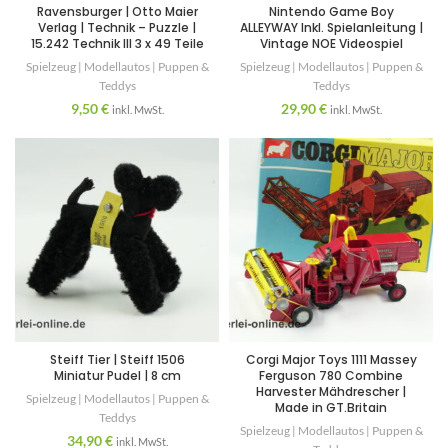
Ravensburger | Otto Maier
Nintendo Game Boy
Verlag | Technik – Puzzle |
ALLEYWAY Inkl. Spielanleitung |
15.242 Technik III 3 x 49 Teile
Vintage NOE Videospiel
Spielzeug | Modellautos | Puppen &
Spielzeug | Modellautos | Puppen &
Teddys
Teddys
9,50
€
29,90
€
inkl. MwSt.
inkl. MwSt.
Steiff Tier | Steiff 1506
Corgi Major Toys 1111 Massey
Miniatur Pudel | 8 cm
Ferguson 780 Combine
Harvester Mähdrescher |
Spielzeug | Modellautos | Puppen &
Made in GT.Britain
Teddys
Spielzeug | Modellautos | Puppen &
34,90
€
inkl. MwSt.