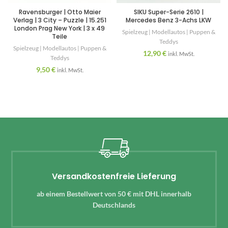
Ravensburger | Otto Maier
SIKU Super-Serie 2610 |
Verlag | 3 City – Puzzle | 15.251
Mercedes Benz 3-Achs LKW
London Prag New York | 3 x 49
Spielzeug | Modellautos | Puppen &
Teile
Teddys
Spielzeug | Modellautos | Puppen &
12,90
€
inkl. MwSt.
Teddys
9,50
€
inkl. MwSt.
Versandkostenfreie Lieferung
ab einem Bestellwert von 50 € mit DHL innerhalb
Deutschlands