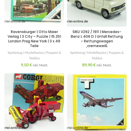
Ravensburger | Otto Maier
SIKU V292 / 1911 | Mercedes-
Verlag | 3 City – Puzzle | 15.251
Benz L 406 D | Unfall Rettung
London Prag New York | 3 x 49
– Rettungswagen
Teile
,cremeweiß
Spielzeug | Modellautos | Puppen &
Spielzeug | Modellautos | Puppen &
Teddys
Teddys
9,50
€
89,90
€
inkl. MwSt.
inkl. MwSt.