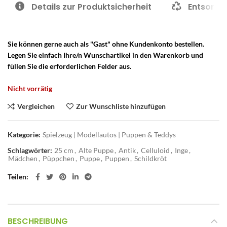
Details zur Produktsicherheit
Entsorgu
Sie können gerne auch als "Gast" ohne Kundenkonto bestellen.
Legen Sie einfach Ihre/n Wunschartikel in den Warenkorb und
füllen Sie die erforderlichen Felder aus.
Nicht vorrätig
Vergleichen
Zur Wunschliste hinzufügen
Kategorie:
Spielzeug | Modellautos | Puppen & Teddys
Schlagwörter:
25 cm
,
Alte Puppe
,
Antik
,
Celluloid
,
Inge
,
Mädchen
,
Püppchen
,
Puppe
,
Puppen
,
Schildkröt
Teilen
BESCHREIBUNG