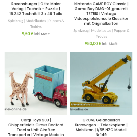
Ravensburger | Otto Maier
Nintendo GAME BOY Classic |
Verlag | Technik – Puzzle |
Game Boy DMG-01 ,grau mit
15.242 Technik III 3 x 49 Teile
TETRIS | Vintage
Videospielekonsole Klassiker
Spielzeug | Modellautos | Puppen &
mit Originalkarton
Teddys
Spielzeug | Modellautos | Puppen &
9,50
€
inkl. MwSt.
Teddys
980,00
€
inkl. MwSt.
Corgi Toys 503 |
GROVE Geländekran
Chipperfield’s Circus Bedford
Kranwagen – Teleskopkran |
Tractor Unit Giraffen
Mobilkran | 1/55 NZG Modell
Transporter | Vintage Made in
Nr.149