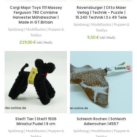
Corgi Major Toys 1111 Massey
Ravensburger | Otto Maier
Ferguson 780 Combine
Verlag | Technik – Puzzle |
Harvester Mähdrescher |
15.240 Technik I 3 x 49 Teile
Made in GT.Britain
Spielzeug | Modellautos | Puppen &
Spielzeug | Modellautos | Puppen &
Teddys
Teddys
9,50
€
inkl. MwSt.
219,00
€
inkl. MwSt.
Steiff Tier | Steiff 1506
Schleich Rochen | Schleich
Miniatur Pudel | 8 cm
Adlerrochen 14557
Spielzeug | Modellautos | Puppen &
Spielzeug | Modellautos | Puppen &
Teddys
Teddys