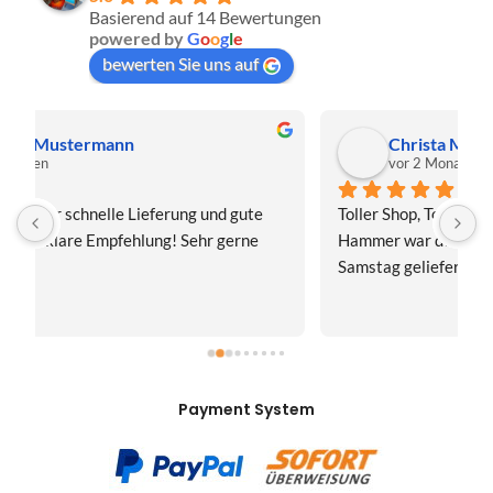
Basierend auf 14 Bewertungen
powered by
G
o
o
g
l
e
bewerten Sie uns auf
Christa Meis
vor 2 Monaten
Toller Shop, Top Qualität. Aber der absolute 
E
Hammer war der Turboversand!!! Freitag bestellt, 
f
Samstag geliefert! Mega, nur zu empfehlen👍
v
Payment System