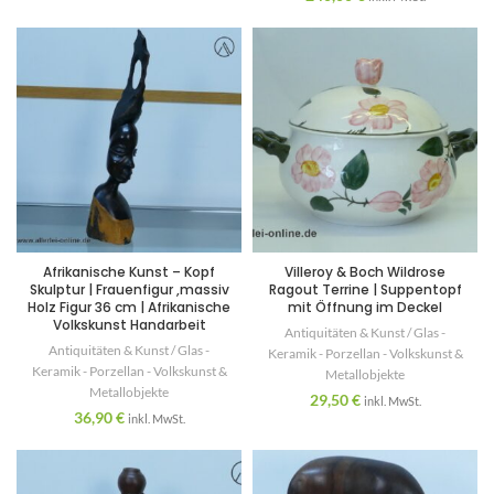
Afrikanische Kunst – Kopf
Villeroy & Boch Wildrose
Skulptur | Frauenfigur ,massiv
Ragout Terrine | Suppentopf
Holz Figur 36 cm | Afrikanische
mit Öffnung im Deckel
Volkskunst Handarbeit
Antiquitäten & Kunst / Glas -
Antiquitäten & Kunst / Glas -
Keramik - Porzellan - Volkskunst &
Keramik - Porzellan - Volkskunst &
Metallobjekte
Metallobjekte
29,50
€
inkl. MwSt.
36,90
€
inkl. MwSt.