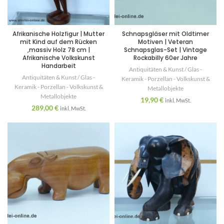
Afrikanische Holzfigur | Mutter
Schnapsgläser mit Oldtimer
mit Kind auf dem Rücken
Motiven | Veteran
,massiv Holz 78 cm |
Schnapsglas-Set | Vintage
Afrikanische Volkskunst
Rockabilly 60er Jahre
Handarbeit
Antiquitäten & Kunst / Glas -
Antiquitäten & Kunst / Glas -
Keramik - Porzellan - Volkskunst &
Keramik - Porzellan - Volkskunst &
Metallobjekte
Metallobjekte
19,90
€
inkl. MwSt.
289,00
€
inkl. MwSt.