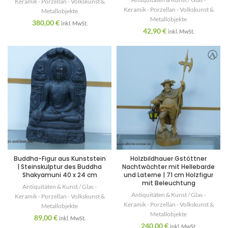
Keramik - Porzellan - Volkskunst &
Keramik - Porzellan - Volkskunst &
Metallobjekte
Metallobjekte
380,00
€
inkl. MwSt.
42,90
€
inkl. MwSt.
Buddha-Figur aus Kunststein
Holzbildhauer Gstöttner
| Steinskulptur des Buddha
Nachtwächter mit Hellebarde
Shakyamuni 40 x 24 cm
und Laterne | 71 cm Holzfigur
mit Beleuchtung
Antiquitäten & Kunst / Glas -
Antiquitäten & Kunst / Glas -
Keramik - Porzellan - Volkskunst &
Keramik - Porzellan - Volkskunst &
Metallobjekte
Metallobjekte
89,00
€
inkl. MwSt.
240,00
€
inkl. MwSt.