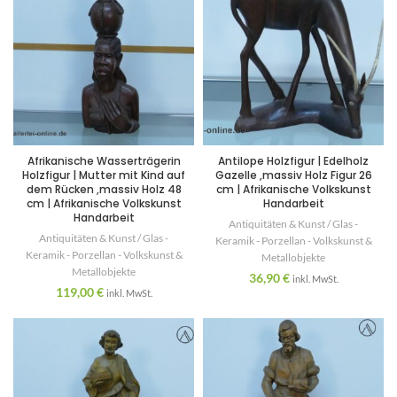
Afrikanische Wasserträgerin
Antilope Holzfigur | Edelholz
Holzfigur | Mutter mit Kind auf
Gazelle ,massiv Holz Figur 26
dem Rücken ,massiv Holz 48
cm | Afrikanische Volkskunst
cm | Afrikanische Volkskunst
Handarbeit
Handarbeit
Antiquitäten & Kunst / Glas -
Antiquitäten & Kunst / Glas -
Keramik - Porzellan - Volkskunst &
Keramik - Porzellan - Volkskunst &
Metallobjekte
Metallobjekte
36,90
€
inkl. MwSt.
119,00
€
inkl. MwSt.