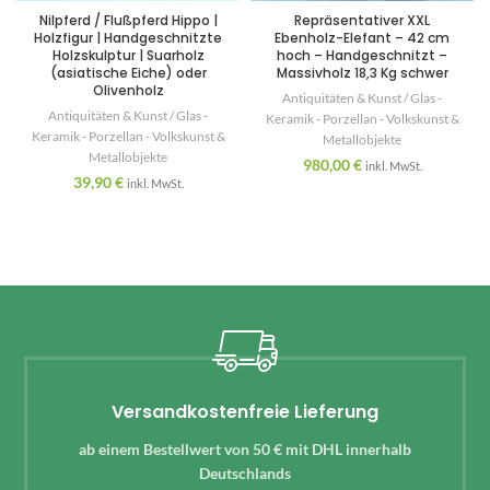
Nilpferd / Flußpferd Hippo |
Repräsentativer XXL
Holzfigur | Handgeschnitzte
Ebenholz-Elefant – 42 cm
Holzskulptur | Suarholz
hoch – Handgeschnitzt –
(asiatische Eiche) oder
Massivholz 18,3 Kg schwer
Olivenholz
Antiquitäten & Kunst / Glas -
Antiquitäten & Kunst / Glas -
Keramik - Porzellan - Volkskunst &
Keramik - Porzellan - Volkskunst &
Metallobjekte
Metallobjekte
980,00
€
inkl. MwSt.
39,90
€
inkl. MwSt.
Versandkostenfreie Lieferung
ab einem Bestellwert von 50 € mit DHL innerhalb
Deutschlands