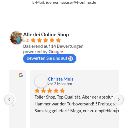
E-Mail:
juergenhaeuser@t-online.de
Allerlei Online Shop
5.0
Basierend auf 14 Bewertungen
powered by
G
o
o
g
l
e
bewerten Sie uns auf
Christa Meis
vor 2 Monaten
Toller Shop, Top Qualität. Aber der absolute 
E
Hammer war der Turboversand!!! Freitag bestellt, 
f
Samstag geliefert! Mega, nur zu empfehlen👍
v