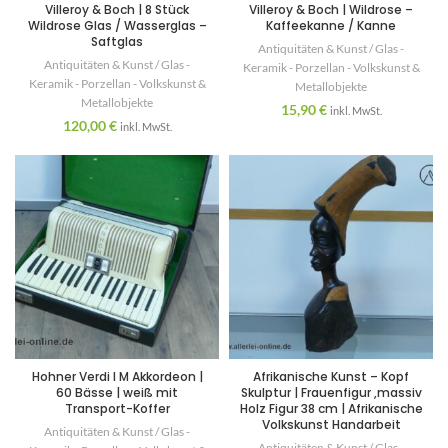
Villeroy & Boch | 8 Stück
Villeroy & Boch | Wildrose –
Wildrose Glas / Wasserglas –
Kaffeekanne / Kanne
Saftglas
Antiquitäten & Kunst / Glas -
Antiquitäten & Kunst / Glas -
Keramik - Porzellan - Volkskunst &
Keramik - Porzellan - Volkskunst &
Metallobjekte
Metallobjekte
15,90
€
inkl. MwSt.
120,00
€
inkl. MwSt.
Hohner Verdi I M Akkordeon |
Afrikanische Kunst – Kopf
60 Bässe | weiß mit
Skulptur | Frauenfigur ,massiv
Transport-Koffer
Holz Figur 38 cm | Afrikanische
Volkskunst Handarbeit
Antiquitäten & Kunst / Glas -
Antiquitäten & Kunst / Glas -