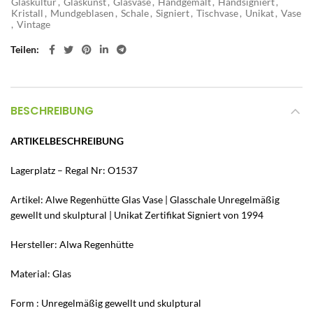
Glaskultur
,
Glaskunst
,
Glasvase
,
Handgemalt
,
Handsigniert
,
Kristall
,
Mundgeblasen
,
Schale
,
Signiert
,
Tischvase
,
Unikat
,
Vase
,
Vintage
Teilen
BESCHREIBUNG
ARTIKELBESCHREIBUNG
Lagerplatz – Regal Nr: O1537
Artikel: Alwe Regenhütte Glas Vase | Glasschale Unregelmäßig
gewellt und skulptural | Unikat Zertifikat Signiert von 1994
Hersteller: Alwa Regenhütte
Material: Glas
Form : Unregelmäßig gewellt und skulptural