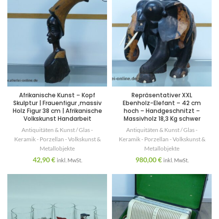
Afrikanische Kunst – Kopf
Repräsentativer XXL
Skulptur | Frauenfigur ,massiv
Ebenholz-Elefant – 42 cm
Holz Figur 38 cm | Afrikanische
hoch – Handgeschnitzt –
Volkskunst Handarbeit
Massivholz 18,3 Kg schwer
Antiquitäten & Kunst / Glas -
Antiquitäten & Kunst / Glas -
Keramik - Porzellan - Volkskunst &
Keramik - Porzellan - Volkskunst &
Metallobjekte
Metallobjekte
42,90
€
980,00
€
inkl. MwSt.
inkl. MwSt.