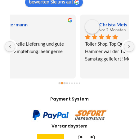
bewerten Sie uns auf
Christa Meis
vor 2 Monaten
Toller Shop, Top Qualität. Aber der absolute 
E
Hammer war der Turboversand!!! Freitag bestellt, 
f
Samstag geliefert! Mega, nur zu empfehlen👍
v
Payment System
Versandsystem