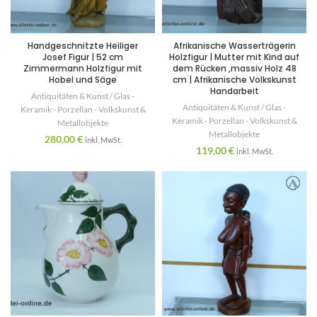
Handgeschnitzte Heiliger
Afrikanische Wasserträgerin
Josef Figur | 52 cm
Holzfigur | Mutter mit Kind auf
Zimmermann Holzfigur mit
dem Rücken ,massiv Holz 48
Hobel und Säge
cm | Afrikanische Volkskunst
Handarbeit
Antiquitäten & Kunst / Glas -
Antiquitäten & Kunst / Glas -
Keramik - Porzellan - Volkskunst &
Keramik - Porzellan - Volkskunst &
Metallobjekte
Metallobjekte
280,00
€
inkl. MwSt.
119,00
€
inkl. MwSt.