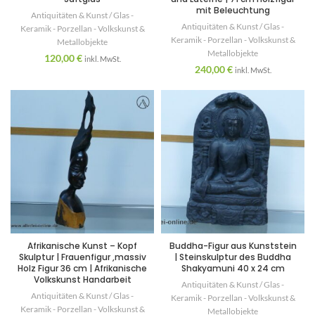
mit Beleuchtung
Antiquitäten & Kunst / Glas -
Antiquitäten & Kunst / Glas -
Keramik - Porzellan - Volkskunst &
Keramik - Porzellan - Volkskunst &
Metallobjekte
Metallobjekte
120,00
€
inkl. MwSt.
240,00
€
inkl. MwSt.
Afrikanische Kunst – Kopf
Buddha-Figur aus Kunststein
Skulptur | Frauenfigur ,massiv
| Steinskulptur des Buddha
Holz Figur 36 cm | Afrikanische
Shakyamuni 40 x 24 cm
Volkskunst Handarbeit
Antiquitäten & Kunst / Glas -
Antiquitäten & Kunst / Glas -
Keramik - Porzellan - Volkskunst &
Keramik - Porzellan - Volkskunst &
Metallobjekte