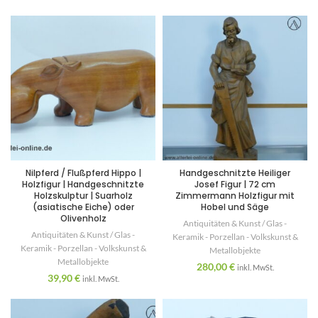
Nilpferd / Flußpferd Hippo |
Handgeschnitzte Heiliger
Holzfigur | Handgeschnitzte
Josef Figur | 72 cm
Holzskulptur | Suarholz
Zimmermann Holzfigur mit
(asiatische Eiche) oder
Hobel und Säge
Olivenholz
Antiquitäten & Kunst / Glas -
Antiquitäten & Kunst / Glas -
Keramik - Porzellan - Volkskunst &
Keramik - Porzellan - Volkskunst &
Metallobjekte
Metallobjekte
280,00
€
inkl. MwSt.
39,90
€
inkl. MwSt.