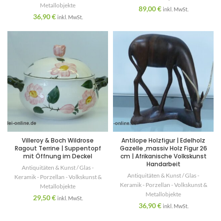
Metallobjekte
89,00
€
inkl. MwSt.
36,90
€
inkl. MwSt.
Villeroy & Boch Wildrose
Antilope Holzfigur | Edelholz
Ragout Terrine | Suppentopf
Gazelle ,massiv Holz Figur 26
mit Öffnung im Deckel
cm | Afrikanische Volkskunst
Handarbeit
Antiquitäten & Kunst / Glas -
Antiquitäten & Kunst / Glas -
Keramik - Porzellan - Volkskunst &
Keramik - Porzellan - Volkskunst &
Metallobjekte
Metallobjekte
29,50
€
inkl. MwSt.
36,90
€
inkl. MwSt.