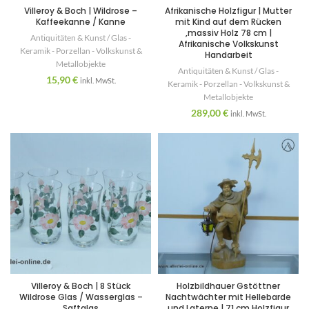
Villeroy & Boch | Wildrose –
Afrikanische Holzfigur | Mutter
Kaffeekanne / Kanne
mit Kind auf dem Rücken
,massiv Holz 78 cm |
Antiquitäten & Kunst / Glas -
Afrikanische Volkskunst
Keramik - Porzellan - Volkskunst &
Handarbeit
Metallobjekte
Antiquitäten & Kunst / Glas -
15,90
€
inkl. MwSt.
Keramik - Porzellan - Volkskunst &
Metallobjekte
289,00
€
inkl. MwSt.
Villeroy & Boch | 8 Stück
Holzbildhauer Gstöttner
Wildrose Glas / Wasserglas –
Nachtwächter mit Hellebarde
Saftglas
und Laterne | 71 cm Holzfigur