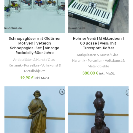
Schnapsgläser mit Oldtimer
Hohner Verdi I M Akkordeon |
Motiven | Veteran
60 Bässe | weiß mit
Schnapsglas-Set | Vintage
Transport-Koffer
Rockabilly 60er Jahre
Antiquitäten & Kunst / Glas -
Antiquitäten & Kunst / Glas -
Keramik - Porzellan - Volkskunst &
Keramik - Porzellan - Volkskunst &
Metallobjekte
Metallobjekte
380,00
€
inkl. MwSt.
19,90
€
inkl. MwSt.