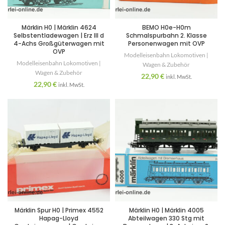
Märklin H0 | Märklin 4624
BEMO H0e-H0m
Selbstentladewagen | Erz III d
Schmalspurbahn 2. Klasse
4-Achs Großgüterwagen mit
Personenwagen mit OVP
OVP
Modelleisenbahn Lokomotiven |
Modelleisenbahn Lokomotiven |
Wagen & Zubehör
Wagen & Zubehör
22,90
€
inkl. MwSt.
22,90
€
inkl. MwSt.
Märklin Spur H0 | Primex 4552
Märklin H0 | Märklin 4005
Hapag-Lloyd
Abteilwagen 330 Stg mit