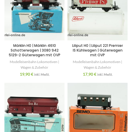
Märklin H0 | Märklin 4610
Liliput H0 | Liliput 221 Premier
Schotterwagen | 3080 942
IS Kühlwagen | Güterwagen
5129-2 Güterwagen mit OVP
mit OVP
Modelleisenbahn Lokomotiven |
Modelleisenbahn Lokomotiven |
Wagen & Zubehör
Wagen & Zubehör
19,90
€
17,90
€
inkl. MwSt.
inkl. MwSt.