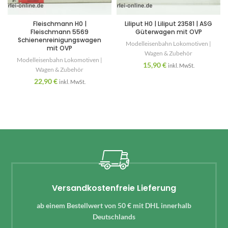
Fleischmann H0 |
Liliput H0 | Liliput 23581 | ASG
Fleischmann 5569
Güterwagen mit OVP
Schienenreinigungswagen
Modelleisenbahn Lokomotiven |
mit OVP
Wagen & Zubehör
Modelleisenbahn Lokomotiven |
15,90
€
inkl. MwSt.
Wagen & Zubehör
22,90
€
inkl. MwSt.
Versandkostenfreie Lieferung
ab einem Bestellwert von 50 € mit DHL innerhalb
Deutschlands