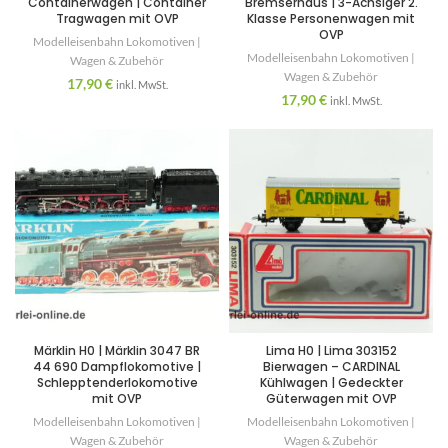
Containerwagen | Container
Bremserhaus | 3-Achsiger 2.
Tragwagen mit OVP
Klasse Personenwagen mit
OVP
Modelleisenbahn Lokomotiven |
Modelleisenbahn Lokomotiven |
Wagen & Zubehör
Wagen & Zubehör
17,90
€
inkl. MwSt.
17,90
€
inkl. MwSt.
Märklin H0 | Märklin 3047 BR
Lima H0 | Lima 303152
44 690 Dampflokomotive |
Bierwagen – CARDINAL
Schlepptenderlokomotive
Kühlwagen | Gedeckter
mit OVP
Güterwagen mit OVP
Modelleisenbahn Lokomotiven |
Modelleisenbahn Lokomotiven |
Wagen & Zubehör
Wagen & Zubehör