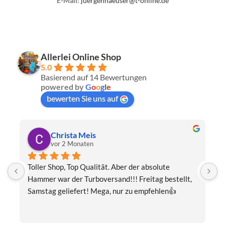
E-Mail:
juergenhaeuser@t-online.de
Allerlei Online Shop
5.0
Basierend auf 14 Bewertungen
powered by
G
o
o
g
l
e
bewerten Sie uns auf
Christa Meis
vor 2 Monaten
Toller Shop, Top Qualität. Aber der absolute 
E
Hammer war der Turboversand!!! Freitag bestellt, 
f
Samstag geliefert! Mega, nur zu empfehlen👍
v