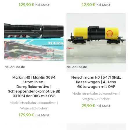
129,90
€
12,90
€
inkl. MwSt.
inkl. MwSt.
Märklin H0 | Märklin 3094
Fleischmann H0 | 5471 SHELL
Stromlinien-
Kesselwagen | 4-Achs
Dampflokomotive |
Güterwagen mit OVP
Schlepptenderlokomotive BR
Modelleisenbahn Lokomotiven |
03 1051 der DRG mit OVP
Wagen & Zubehör
Modelleisenbahn Lokomotiven |
29,90
€
inkl. MwSt.
Wagen & Zubehör
179,90
€
inkl. MwSt.