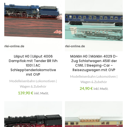
Liliput H0 | Liliput 4006
Märklin H0 | Märklin 4029 D-
Dampflok mit Tender BR IVh
Zug Schlafwagen 4581 der
1001 | AC
CIWL | Sleeping-Car –
Schlepptenderlokomotive
Reisezugwagen mit OVP
mit OVP
Modelleisenbahn Lokomotiven |
Modelleisenbahn Lokomotiven |
Wagen & Zubehör
Wagen & Zubehör
24,90
€
inkl. MwSt.
139,90
€
inkl. MwSt.