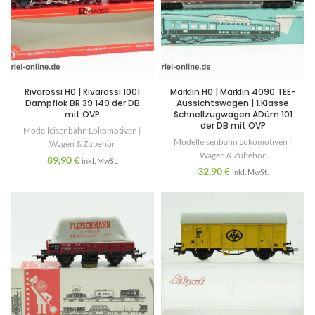
Rivarossi H0 | Rivarossi 1001
Märklin H0 | Märklin 4090 TEE-
Dampflok BR 39 149 der DB
Aussichtswagen | 1.Klasse
mit OVP
Schnellzugwagen ADüm 101
der DB mit OVP
Modelleisenbahn Lokomotiven |
Modelleisenbahn Lokomotiven |
Wagen & Zubehör
Wagen & Zubehör
89,90
€
inkl. MwSt.
32,90
€
inkl. MwSt.