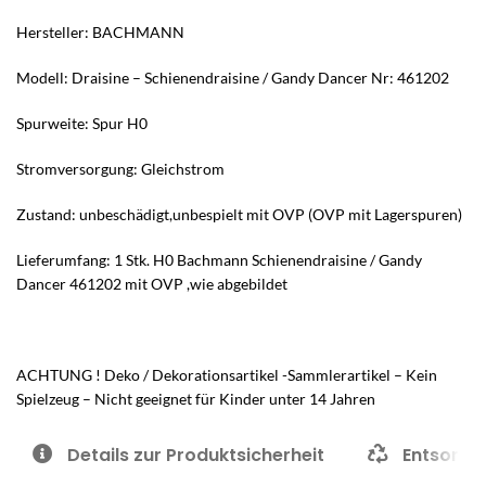
Hersteller: BACHMANN
Modell: Draisine – Schienendraisine / Gandy Dancer Nr: 461202
Spurweite: Spur H0
Stromversorgung: Gleichstrom
Zustand: unbeschädigt,unbespielt mit OVP (OVP mit Lagerspuren)
Lieferumfang: 1 Stk. H0 Bachmann Schienendraisine / Gandy
Dancer 461202 mit OVP ,wie abgebildet
ACHTUNG ! Deko / Dekorationsartikel -Sammlerartikel – Kein
Spielzeug – Nicht geeignet für Kinder unter 14 Jahren
Details zur Produktsicherheit
Entsorgu