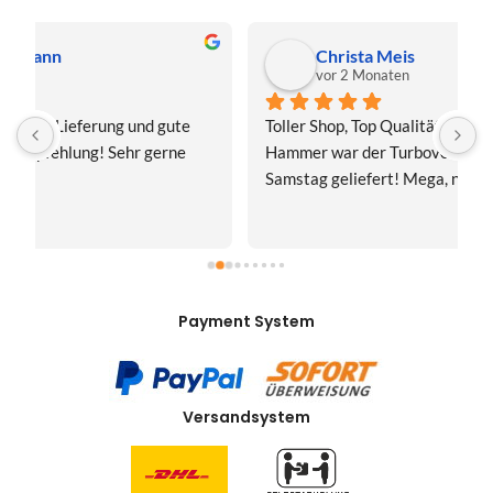
Christa Meis
vor 2 Monaten
Toller Shop, Top Qualität. Aber der absolute 
E
Hammer war der Turboversand!!! Freitag bestellt, 
f
Samstag geliefert! Mega, nur zu empfehlen👍
v
Payment System
Versandsystem