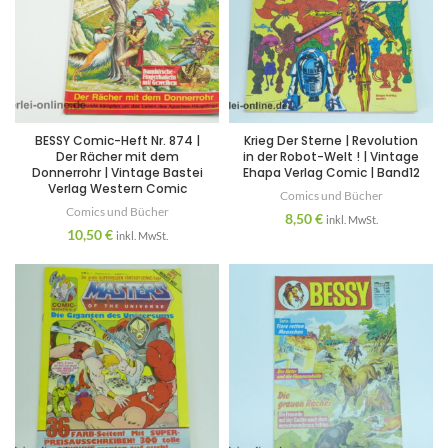
BESSY Comic-Heft Nr. 874 |
Krieg Der Sterne | Revolution
Der Rächer mit dem
in der Robot-Welt ! | Vintage
Donnerrohr | Vintage Bastei
Ehapa Verlag Comic | Band12
Verlag Western Comic
Comics und Bücher
Comics und Bücher
8,50
€
inkl. MwSt.
10,50
€
inkl. MwSt.