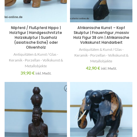
Nilpferd / Flußpferd Hippo |
Afrikanische Kunst – Kopf
Holzfigur | Handgeschnitzte
Skulptur | Frauenfigur ,massiv
Holzskulptur | Suarholz
Holz Figur 38 cm | Afrikanische
(asiatische Eiche) oder
Volkskunst Handarbeit
Olivenholz
Antiquitäten & Kunst / Glas -
Antiquitäten & Kunst / Glas -
Keramik - Porzellan - Volkskunst &
Keramik - Porzellan - Volkskunst &
Metallobjekte
Metallobjekte
42,90
€
inkl. MwSt.
39,90
€
inkl. MwSt.