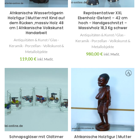
Afrikanische Wasserträgerin
Repräsentativer XXL
Holzfigur | Mutter mit Kind auf
Ebenholz-Elefant – 42 cm
dem Rücken ,massiv Holz 48
hoch – Handgeschnitzt –
cm | Afrikanische Volkskunst
Massivholz 18,3 Kg schwer
Handarbeit
Antiquitäten & Kunst / Glas -
Antiquitäten & Kunst / Glas -
Keramik - Porzellan - Volkskunst &
Keramik - Porzellan - Volkskunst &
Metallobjekte
Metallobjekte
980,00
€
inkl. MwSt.
119,00
€
inkl. MwSt.
Schnapsgläser mit Oldtimer
Afrikanische Holzfigur | Mutter