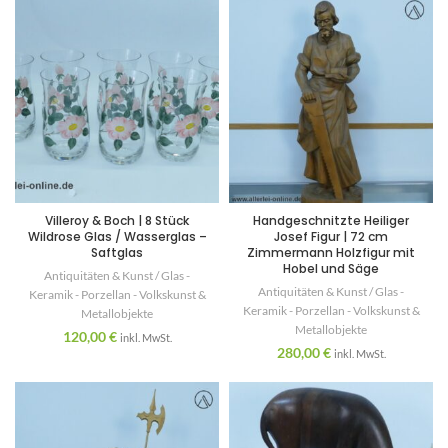
Villeroy & Boch | 8 Stück
Handgeschnitzte Heiliger
Wildrose Glas / Wasserglas –
Josef Figur | 72 cm
Saftglas
Zimmermann Holzfigur mit
Hobel und Säge
Antiquitäten & Kunst / Glas -
Antiquitäten & Kunst / Glas -
Keramik - Porzellan - Volkskunst &
Keramik - Porzellan - Volkskunst &
Metallobjekte
Metallobjekte
120,00
€
inkl. MwSt.
280,00
€
inkl. MwSt.