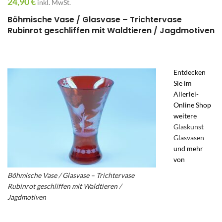
24,90
€
inkl. MwSt.
Böhmische Vase / Glasvase – Trichtervase
Rubinrot geschliffen mit Waldtieren / Jagdmotiven
Entdecken
Sie im
Allerlei-
Online Shop
weitere
Glaskunst
Glasvasen
und mehr
von
Böhmische Vase / Glasvase – Trichtervase
Rubinrot geschliffen mit Waldtieren /
Jagdmotiven
im Allerlei Online Shop
geschliffenes glas – böhmisches glas rubinrot –
glasvase böhmen