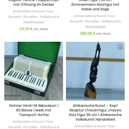
mit Öffnung im Deckel
Zimmermann Holzfigur mit
Hobel und Säge
Antiquitäten & Kunst / Glas -
Antiquitäten & Kunst / Glas -
Keramik - Porzellan - Volkskunst &
Keramik - Porzellan - Volkskunst &
Metallobjekte
Metallobjekte
29,50
€
inkl. MwSt.
280,00
€
inkl. MwSt.
Hohner Verdi I M Akkordeon |
Afrikanische Kunst – Kopf
60 Bässe | weiß mit
Skulptur | Frauenfigur ,massiv
Transport-Koffer
Holz Figur 36 cm | Afrikanische
Volkskunst Handarbeit
Antiquitäten & Kunst / Glas -
Antiquitäten & Kunst / Glas -
Keramik - Porzellan - Volkskunst &