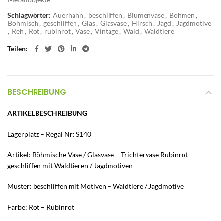
Schlagwörter:
Auerhahn
,
beschliffen
,
Blumenvase
,
Böhmen
,
Böhmisch
,
geschliffen
,
Glas
,
Glasvase
,
Hirsch
,
Jagd
,
Jagdmotive
,
Reh
,
Rot
,
rubinrot
,
Vase
,
Vintage
,
Wald
,
Waldtiere
Teilen
BESCHREIBUNG
ARTIKELBESCHREIBUNG
Lagerplatz – Regal Nr: S140
Artikel: Böhmische Vase / Glasvase – Trichtervase Rubinrot
geschliffen mit Waldtieren / Jagdmotiven
Muster: beschliffen mit Motiven – Waldtiere / Jagdmotive
Farbe: Rot – Rubinrot