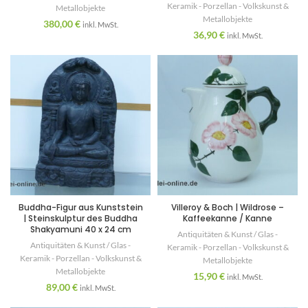
Keramik - Porzellan - Volkskunst &
Metallobjekte
Metallobjekte
380,00
€
inkl. MwSt.
36,90
€
inkl. MwSt.
Buddha-Figur aus Kunststein
Villeroy & Boch | Wildrose –
| Steinskulptur des Buddha
Kaffeekanne / Kanne
Shakyamuni 40 x 24 cm
Antiquitäten & Kunst / Glas -
Antiquitäten & Kunst / Glas -
Keramik - Porzellan - Volkskunst &
Keramik - Porzellan - Volkskunst &
Metallobjekte
Metallobjekte
15,90
€
inkl. MwSt.
89,00
€
inkl. MwSt.