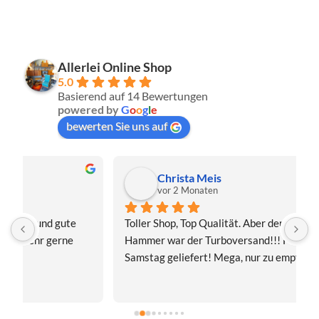
Allerlei Online Shop
5.0
Basierend auf 14 Bewertungen
powered by
G
o
o
g
l
e
bewerten Sie uns auf
Christa Meis
vor 2 Monaten
Toller Shop, Top Qualität. Aber der absolute 
E
Hammer war der Turboversand!!! Freitag bestellt, 
f
Samstag geliefert! Mega, nur zu empfehlen👍
v