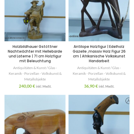
Holzbildhauer Gstöttner
Antilope Holzfigur | Edelholz
Nachtwächter mit Hellebarde
Gazelle ,massiv Holz Figur 26
und Laterne | 71 cm Holzfigur
cm | Afrikanische Volkskunst
mit Beleuchtung
Handarbeit
Antiquitäten & Kunst / Glas -
Antiquitäten & Kunst / Glas -
Keramik - Porzellan - Volkskunst &
Keramik - Porzellan - Volkskunst &
Metallobjekte
Metallobjekte
240,00
€
36,90
€
inkl. MwSt.
inkl. MwSt.