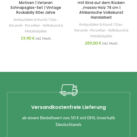
Motiven | Veteran
mit Kind auf dem Rücken
Schnapsglas-Set | Vintage
,massiv Holz 78 cm |
Rockabilly 60er Jahre
Afrikanische Volkskunst
Handarbeit
Antiquitäten & Kunst / Glas -
Antiquitäten & Kunst / Glas -
Keramik - Porzellan - Volkskunst &
Keramik - Porzellan - Volkskunst &
Metallobjekte
Metallobjekte
19,90
€
inkl. MwSt.
289,00
€
inkl. MwSt.
Versandkostenfreie Lieferung
ab einem Bestellwert von 50 € mit DHL innerhalb
Deutschlands