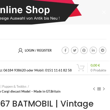
LOGIN / REGISTER
0,00
€
etz: 06184 938620 oder Mobil: 0151 11 61 82 58
0
Produkte
s | Puppen & Teddys
 Corgi diecast Model – Made in GT.Britain
267 BATMOBIL | Vintage