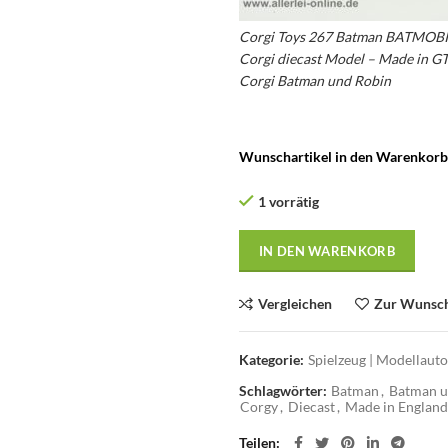
Corgi Toys 267 Batman BATMOBIL
Corgi diecast Model – Made in GT.
Corgi Batman und Robin
Wunschartikel in den Warenkorb u
1 vorrätig
IN DEN WARENKORB
Vergleichen
Zur Wunsch
Kategorie:
Spielzeug | Modellaut
Schlagwörter:
Batman
,
Batman u
Corgy
,
Diecast
,
Made in England
Teilen