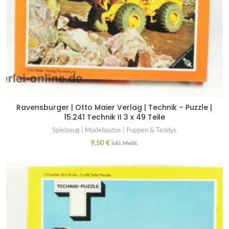
Ravensburger | Otto Maier Verlag | Technik – Puzzle |
15.241 Technik II 3 x 49 Teile
Spielzeug | Modellautos | Puppen & Teddys
9,50
€
inkl. MwSt.