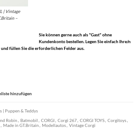
– Corgi Whizzwheels – Made in GT.Britain –
Vintage Corgi Whizzwheels – Vintage Toys Made
 | Vintage
in GT. Britain – Corgi Batmobil – Corgi 267
Britain –
Batmans Batmobil – Batman und Robin
Sie können gerne auch als "Gast" ohne
Kundenkonto bestellen. Legen Sie einfach Ihre/n
nd füllen Sie die erforderlichen Felder aus.
liste hinzufügen
os | Puppen & Teddys
nd Robin
,
Batmobil
,
CORGI
,
Corgi 267
,
CORGI TOYS
,
Corgitoys
,
,
Made in GT.Britain
,
Modellautos
,
Vintage Corgi