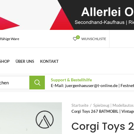
0
dfähige Ware
WUNSCHLISTE
SHOP
ÜBER UNS
KONTAKT
Support & Bestellhilfe
E-Mail: juergenhaeuser@t-online.de | Festn
Startseite
Spielzeug | Modellauto
Corgi Toys 267 BATMOBIL | Vintage
Corgi Toys 