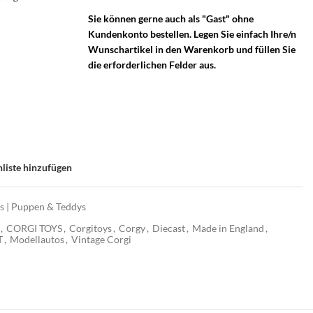
tage Corgi MG
Sie können gerne auch als "Gast" ohne
Kundenkonto bestellen. Legen Sie einfach Ihre/n
Wunschartikel in den Warenkorb und füllen Sie
die erforderlichen Felder aus.
liste hinzufügen
os | Puppen & Teddys
,
CORGI TOYS
,
Corgitoys
,
Corgy
,
Diecast
,
Made in England
,
T
,
Modellautos
,
Vintage Corgi