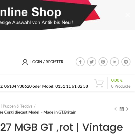
LOGIN / REGISTER
0,00
€
etz: 06184 938620 oder Mobil: 0151 11 61 82 58
0
Produkte
s | Puppen & Teddys
ge Corgi diecast Model – Made in GT.Britain
27 MGB GT ,rot | Vintage