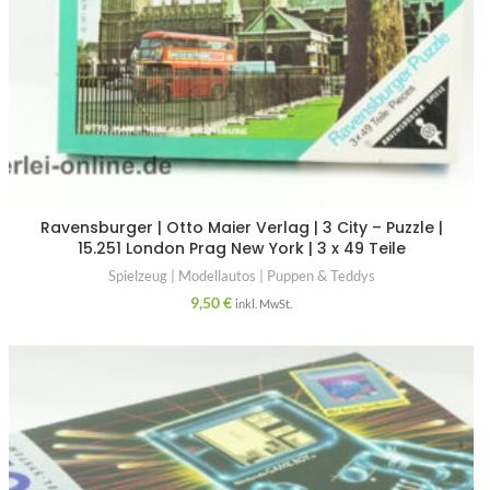
Ravensburger | Otto Maier Verlag | 3 City – Puzzle |
15.251 London Prag New York | 3 x 49 Teile
Spielzeug | Modellautos | Puppen & Teddys
9,50
€
inkl. MwSt.