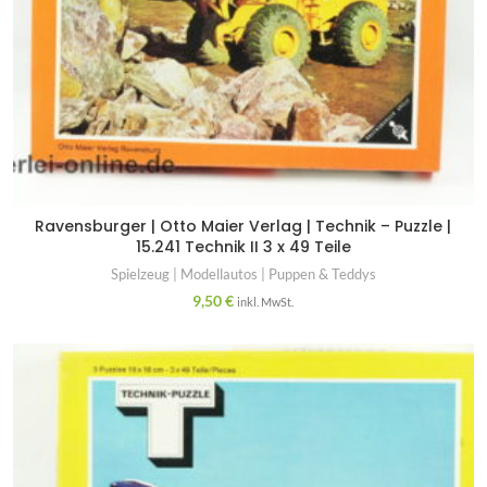
Ravensburger | Otto Maier Verlag | Technik – Puzzle |
15.241 Technik II 3 x 49 Teile
Spielzeug | Modellautos | Puppen & Teddys
9,50
€
inkl. MwSt.