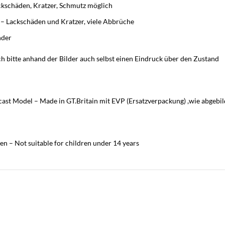
ackschäden, Kratzer, Schmutz möglich
d – Lackschäden und Kratzer, viele Abbrüche
nder
h bitte anhand der Bilder auch selbst einen Eindruck über den Zustand
cast Model – Made in GT.Britain mit EVP (Ersatzverpackung) ,wie abgebil
en – Not suitable for children under 14 years