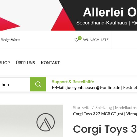
0
dfähige Ware
WUNSCHLISTE
SHOP
ÜBER UNS
KONTAKT
Support & Bestellhilfe
E-Mail: juergenhaeuser@t-online.de | Festn
Startseite
Spielzeug | Modellauto
Corgi Toys 327 MGB GT ,rot | Vinta
Corgi Toys 3