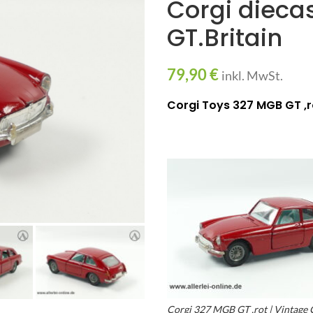
Corgi dieca
GT.Britain
79,90
€
inkl. MwSt.
Corgi Toys 327 MGB GT ,ro
Corgi 327 MGB GT ,rot | Vintage 