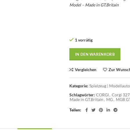
Model – Made in GT.Britain
– Vin
– Corgi MGB GT
1 vorrätig
IN DEN WARENKORB
Vergleichen
Zur Wunsch
Kategorie:
Spielzeug | Modellaut
Schlagwörter:
CORGI
,
Corgi 327
Made in GT.Britain
,
MG
,
MGB G
Teilen