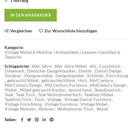
1 vorrätig
IN DEN WARENKORB
Vergleichen
Zur Wunschliste hinzufügen
Kategorie:
Vintage Möbel & Mobiliar | Antiquitäten | Lampen | Leuchten &
Teppiche
Schlagwörter:
60er Jahre
,
60er Jahre Möbel
,
60s
,
Couchtisch
,
Dänemark
,
Dänischer Designklassiker
,
Danish
,
Danish Design
,
Designer
,
Designermöbel
,
Designklassiker
,
Echtholz
,
Einrichtung
,
gebraucht Möbel
,
gebrauchte Möbel
,
Holz
,
Mid Century
,
Mid Century Design
,
Mid Century Furniture
,
MidCentury Design
,
Möbel
,
Möbel gebraucht Kaufen
,
second hand
,
Skandinavisch
,
Teak
,
Teak Tisch
,
Teak Wohnzimmertisch
,
Teakholz Möbel
,
Teakholz Tisch
,
Tisch
,
Vintage
,
Vintage Danish Furniture
,
Vintage Einrichtung
,
Vintage Furniture
,
Vintage Möbel
,
Vintage Wohnen
,
Wohnen
,
Wohnzimmer-Tisch
,
Wood
Teilen