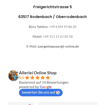
Freigerichtstrasse 5
63517 Rodenbach / Oberrodenbach
Büro Telefon:
+49 6184 93 86 20
Mobil:
+49 151 11 61 82 58
E-Mail:
juergenhaeuser@t-online.de
Allerlei Online Shop
5.0
Basierend auf 14 Bewertungen
powered by
G
o
o
g
l
e
bewerten Sie uns auf