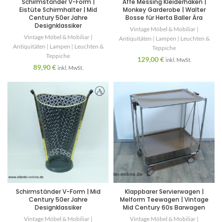
Schirmständer V-Form |
Affe Messing Kleiderhaken |
Eistüte Schirmhalter | Mid
Monkey Garderobe | Walter
Century 50er Jahre
Bosse für Herta Baller Ära
Designklassiker
Vintage Möbel & Mobiliar |
Vintage Möbel & Mobiliar |
Antiquitäten | Lampen | Leuchten &
Antiquitäten | Lampen | Leuchten &
Teppiche
Teppiche
129,00
€
inkl. MwSt.
89,90
€
inkl. MwSt.
Schirmständer V-Form | Mid
Klappbarer Servierwagen |
Century 50er Jahre
Melform Teewagen | Vintage
Designklassiker
Mid Century 60s Barwagen
Vintage Möbel & Mobiliar |
Vintage Möbel & Mobiliar |