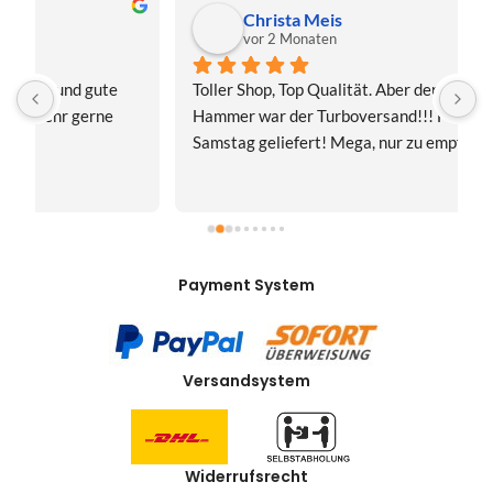
Christa Meis
vor 2 Monaten
Toller Shop, Top Qualität. Aber der absolute 
E
Hammer war der Turboversand!!! Freitag bestellt, 
f
Samstag geliefert! Mega, nur zu empfehlen👍
v
Payment System
Versandsystem
Widerrufsrecht