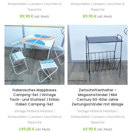
Antiquitäten | Lampen | Leuchten &
Antiquitäten | Lampen | Leuchten &
Teppiche
Teppiche
89,90
€
89,90
€
inkl. MwSt.
inkl. MwSt.
Italienisches klappbares
Zeitschriftenhalter –
Camping-Set | Vintage
Magazinständer | Mid
Tisch- und Stuhlset | Stiliac
Century 50-60er Jahre
Italien Camping-Set
Zeitungsständer mit Ablage
Vintage Möbel & Mobiliar |
Vintage Möbel & Mobiliar |
Antiquitäten | Lampen | Leuchten &
Antiquitäten | Lampen | Leuchten &
Teppiche
Teppiche
149,00
€
69,90
€
inkl. MwSt.
inkl. MwSt.