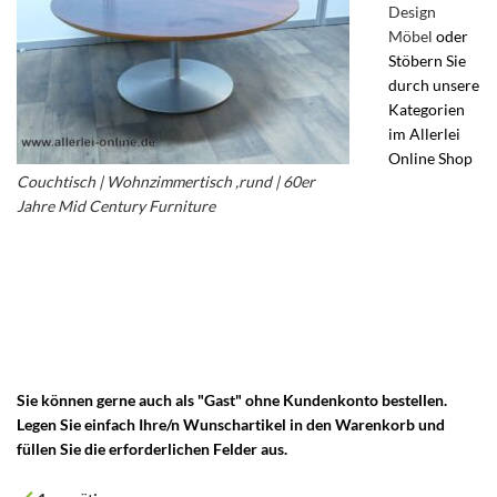
Design
Möbel
oder
Stöbern Sie
durch unsere
Kategorien
im Allerlei
Online Shop
Couchtisch | Wohnzimmertisch ,rund | 60er
Pierre Paulin
Jahre Mid Century Furniture
– Vintage Tisch mit
für Artifort
Tulpenfuß – 60er Jahre Designermöbel – Pierre
Tisch –
Paulin für Artifort – Vintage Wohnzimmertisch
runder Tisch
–
Wohnzimmertisch – Couchtisch – Tulpenfuß Möbel – Tulpenfuß
Tisch – Designklassiker
Sie können gerne auch als "Gast" ohne Kundenkonto bestellen.
Legen Sie einfach Ihre/n Wunschartikel in den Warenkorb und
füllen Sie die erforderlichen Felder aus.