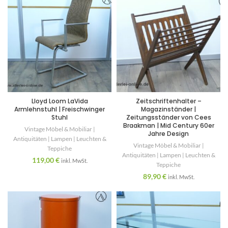
Lloyd Loom LaVida
Zeitschriftenhalter –
Armlehnstuhl | Freischwinger
Magazinständer |
Stuhl
Zeitungsständer von Cees
Braakman | Mid Century 60er
Vintage Möbel & Mobiliar |
Jahre Design
Antiquitäten | Lampen | Leuchten &
Vintage Möbel & Mobiliar |
Teppiche
Antiquitäten | Lampen | Leuchten &
119,00
€
inkl. MwSt.
Teppiche
89,90
€
inkl. MwSt.