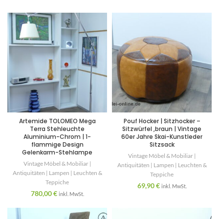
Artemide TOLOMEO Mega
Pouf Hocker | Sitzhocker –
Terra Stehleuchte
Sitzwürfel ,braun | Vintage
Aluminium-Chrom | 1-
60er Jahre Skai-Kunstleder
flammige Design
Sitzsack
Gelenkarm-Stehlampe
Vintage Möbel & Mobiliar |
Vintage Möbel & Mobiliar |
Antiquitäten | Lampen | Leuchten &
Antiquitäten | Lampen | Leuchten &
Teppiche
Teppiche
69,90
€
inkl. MwSt.
780,00
€
inkl. MwSt.