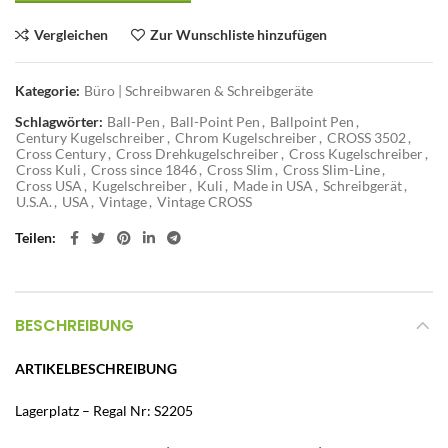
Vergleichen
Zur Wunschliste hinzufügen
Kategorie:
Büro | Schreibwaren & Schreibgeräte
Schlagwörter:
Ball-Pen
,
Ball-Point Pen
,
Ballpoint Pen
,
Century Kugelschreiber
,
Chrom Kugelschreiber
,
CROSS 3502
,
Cross Century
,
Cross Drehkugelschreiber
,
Cross Kugelschreiber
,
Cross Kuli
,
Cross since 1846
,
Cross Slim
,
Cross Slim-Line
,
Cross USA
,
Kugelschreiber
,
Kuli
,
Made in USA
,
Schreibgerät
,
U.S.A.
,
USA
,
Vintage
,
Vintage CROSS
Teilen
BESCHREIBUNG
ARTIKELBESCHREIBUNG
Lagerplatz – Regal Nr: S2205