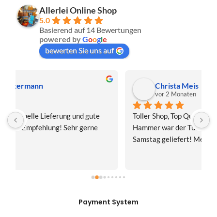
Allerlei Online Shop
5.0
Basierend auf 14 Bewertungen
powered by
G
o
o
g
l
e
bewerten Sie uns auf
Christa Meis
vor 2 Monaten
Toller Shop, Top Qualität. Aber der absolute 
E
Hammer war der Turboversand!!! Freitag bestellt, 
f
Samstag geliefert! Mega, nur zu empfehlen👍
v
Payment System