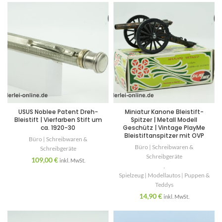
USUS Noblee Patent Dreh-
Miniatur Kanone Bleistift-
Bleistift | Vierfarben Stift um
Spitzer | Metall Modell
ca. 1920-30
Geschütz | Vintage PlayMe
Bleistiftanspitzer mit OVP
Büro | Schreibwaren &
Büro | Schreibwaren &
Schreibgeräte
Schreibgeräte
109,00
€
inkl. MwSt.
,
Spielzeug | Modellautos | Puppen &
Teddys
14,90
€
inkl. MwSt.