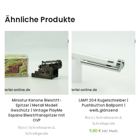
Ähnliche Produkte
Miniatur Kanone Bleistift-
LAMY 204 Kugelschreiber |
Spitzer | Metall Modell
Pushbutton Ballpoint |
Geschütz | Vintage PlayMe
weiß,glänzend
Espana Bleistiftanspitzer mit
Büro | Schreibwaren &
OVP
Schreibgeräte
Büro | Schreibwaren &
9,80
€
inkl. MwSt.
Schreibgeräte
,