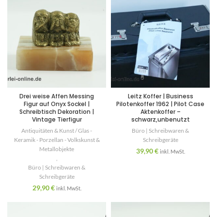
Drei weise Affen Messing
Leitz Koffer | Business
Figur auf Onyx Sockel |
Pilotenkoffer 1962 | Pilot Case
Schreibtisch Dekoration |
Aktenkoffer –
Vintage Tierfigur
schwarz,unbenutzt
Antiquitäten & Kunst / Glas -
Büro | Schreibwaren &
Keramik - Porzellan - Volkskunst &
Schreibgeräte
Metallobjekte
39,90
€
inkl. MwSt.
,
Büro | Schreibwaren &
Schreibgeräte
29,90
€
inkl. MwSt.