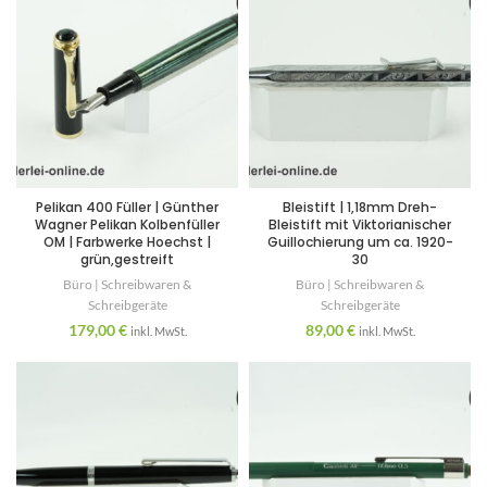
Pelikan 400 Füller | Günther
Bleistift | 1,18mm Dreh-
Wagner Pelikan Kolbenfüller
Bleistift mit Viktorianischer
OM | Farbwerke Hoechst |
Guillochierung um ca. 1920-
grün,gestreift
30
Büro | Schreibwaren &
Büro | Schreibwaren &
Schreibgeräte
Schreibgeräte
179,00
€
89,00
€
inkl. MwSt.
inkl. MwSt.