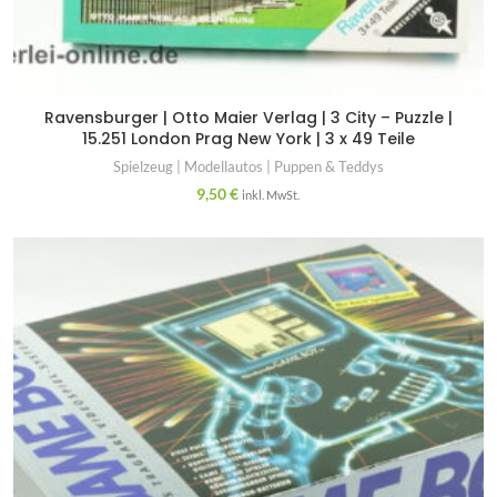
Ravensburger | Otto Maier Verlag | 3 City – Puzzle |
15.251 London Prag New York | 3 x 49 Teile
Spielzeug | Modellautos | Puppen & Teddys
9,50
€
inkl. MwSt.