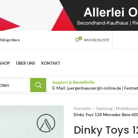
0
dfähige Ware
WUNSCHLISTE
SHOP
ÜBER UNS
KONTAKT
Support & Bestellhilfe
E-Mail: juergenhaeuser@t-online.de | Festn
Startseite
Spielzeug | Modellauto
Dinky Toys 128 Mercedes-Benz 600
Dinky Toys 