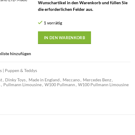
Wunschartikel in den Warenkorb und füllen Sie
p – Vintage
die erforderlichen Felder aus.
Pullmann
z 600
1 vorrätig
IN DEN WARENKORB
liste hinzufügen
os | Puppen & Teddys
st
,
Dinky Toys
,
Made in England
,
Meccano
,
Mercedes Benz
,
s
,
Pullmann Limousine
,
W100 Pullmann
,
W100 Pullmann Limousine