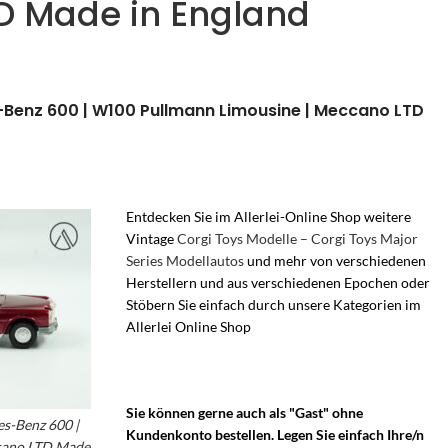
D Made in England
-Benz 600 | W100 Pullmann Limousine | Meccano LTD
Entdecken Sie im Allerlei-Online Shop weitere
Vintage
Corgi Toys Modelle – Corgi Toys Major
Series Modellautos
u
nd mehr von verschiedenen
Herstellern und aus verschiedenen Epochen oder
Stöbern Sie einfach durch unsere Kategorien im
Allerlei Online Shop
– Vintage Dinky toys
Modellautos – 60er Jahre Modelle – Meccano
England – Meccano Dinky Toys – Dinkytoys
Sie können gerne auch als "Gast" ohne
s-Benz 600 |
Kundenkonto bestellen. Legen Sie einfach Ihre/n
cano LTD Made