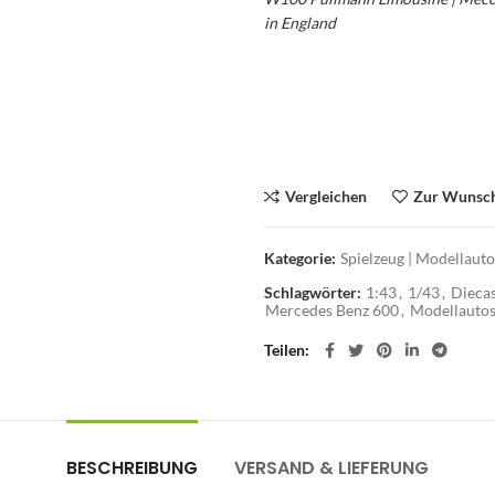
in England
im Allerlei Online Sho
Meccano Modellautos – MB 600 
Limousine – W100 Mercedes-Ben
Vergleichen
Zur Wunsch
Kategorie:
Spielzeug | Modellaut
Schlagwörter:
1:43
,
1/43
,
Dieca
Mercedes Benz 600
,
Modellauto
Teilen
BESCHREIBUNG
VERSAND & LIEFERUNG