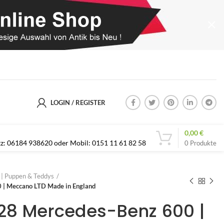
LOGIN / REGISTER
0,00
€
etz: 06184 938620 oder Mobil: 0151 11 61 82 58
0
Produkte
s | Puppen & Teddys
 | Meccano LTD Made in England
128 Mercedes-Benz 600 |