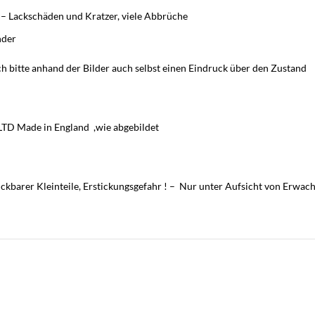
d – Lackschäden und Kratzer, viele Abbrüche
nder
h bitte anhand der Bilder auch selbst einen Eindruck über den Zustand
LTD Made in England ,wie abgebildet
barer Kleinteile, Erstickungsgefahr ! – Nur unter Aufsicht von Erwach