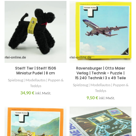
Steiff Tier | Steiff 1506
Ravensburger | Otto Maier
Miniatur Pudel | 8 cm
Verlag | Technik – Puzzle |
15.240 Technik I 3 x 49 Teile
Spielzeug | Modellautos | Puppen &
Spielzeug | Modellautos | Puppen &
Teddys
Teddys
34,90
€
inkl. MwSt.
9,50
€
inkl. MwSt.