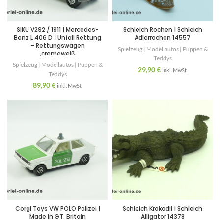
SIKU V292 / 1911 | Mercedes-
Schleich Rochen | Schleich
Benz L 406 D | Unfall Rettung
Adlerrochen 14557
– Rettungswagen
Spielzeug | Modellautos | Puppen &
,cremeweiß
Teddys
Spielzeug | Modellautos | Puppen &
29,90
€
inkl. MwSt.
Teddys
89,90
€
inkl. MwSt.
Corgi Toys VW POLO Polizei |
Schleich Krokodil | Schleich
Made in GT. Britain
Alligator 14378