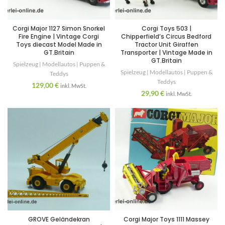
Corgi Major 1127 Simon Snorkel
Corgi Toys 503 |
Fire Engine | Vintage Corgi
Chipperfield’s Circus Bedford
Toys diecast Model Made in
Tractor Unit Giraffen
GT.Britain
Transporter | Vintage Made in
GT.Britain
Spielzeug | Modellautos | Puppen &
Spielzeug | Modellautos | Puppen &
Teddys
Teddys
129,00
€
inkl. MwSt.
29,90
€
inkl. MwSt.
GROVE Geländekran
Corgi Major Toys 1111 Massey