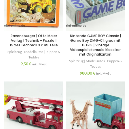
Ravensburger | Otto Maier
Nintendo GAME BOY Classic |
Verlag | Technik – Puzzle |
Game Boy DMG-01 ,grau mit
15.241 Technik II 3 x 49 Teile
TETRIS | Vintage
Videospielekonsole Klassiker
Spielzeug | Modellautos | Puppen &
mit Originalkarton
Teddys
Spielzeug | Modellautos | Puppen &
9,50
€
inkl. MwSt.
Teddys
980,00
€
inkl. MwSt.