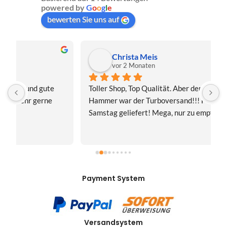
powered by
G
o
o
g
l
e
bewerten Sie uns auf
Christa Meis
vor 2 Monaten
Toller Shop, Top Qualität. Aber der absolute 
E
Hammer war der Turboversand!!! Freitag bestellt, 
f
Samstag geliefert! Mega, nur zu empfehlen👍
v
Payment System
Versandsystem