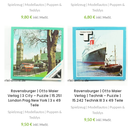
Spielzeug | Modellautos | Puppen &
Spielzeug | Modellautos | Puppen &
Teddys
Teddys
9,80
€
6,80
€
inkl. MwSt.
inkl. MwSt.
Ravensburger | Otto Maier
Ravensburger | Otto Maier
Verlag | 3 City – Puzzle | 15.251
Verlag | Technik – Puzzle |
London Prag New York | 3 x 49
15.242 Technik III 3 x 49 Teile
Teile
Spielzeug | Modellautos | Puppen &
Spielzeug | Modellautos | Puppen &
Teddys
Teddys
9,50
€
inkl. MwSt.
9,50
€
inkl. MwSt.