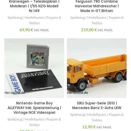
Kranwagen – Teleskopkran |
Ferguson 780 Combine
Mobilkran | 1/55 NZG Modell
Harvester Mähdrescher |
Nr.149
Made in GT.Britain
Spielzeug | Modellautos | Puppen &
Spielzeug | Modellautos | Puppen &
Teddys
Teddys
69,90
€
219,00
€
inkl. MwSt.
inkl. MwSt.
Nintendo Game Boy
SIKU Super-Serie 2610 |
ALLEYWAY Inkl. Spielanleitung |
Mercedes Benz 3-Achs LKW
Vintage NOE Videospiel
Spielzeug | Modellautos | Puppen &
Spielzeug | Modellautos | Puppen &
Teddys
Teddys
12,90
€
inkl. MwSt.