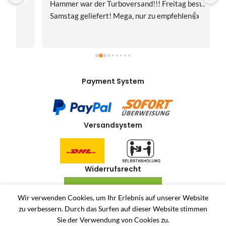
Hammer war der Turboversand!!! Freitag bestellt, 
f
Samstag geliefert! Mega, nur zu empfehlen👍
v
Payment System
Versandsystem
Widerrufsrecht
VERTRAG WIDERRUFEN
Wir verwenden Cookies, um Ihr Erlebnis auf unserer Website
zu verbessern.
Durch das Surfen auf dieser Website stimmen
Allerlei-Online
2024
Dienstleistungen Häuser
. Antiquitäten und Second Hand
Sie der Verwendung von Cookies zu.
Produkte Online Shop.