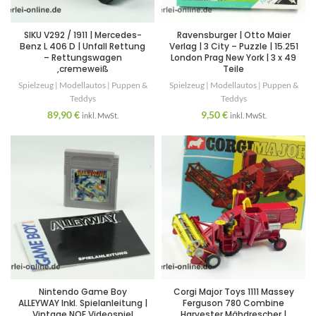
SIKU V292 / 1911 | Mercedes-
Ravensburger | Otto Maier
Benz L 406 D | Unfall Rettung
Verlag | 3 City – Puzzle | 15.251
– Rettungswagen
London Prag New York | 3 x 49
,cremeweiß
Teile
Spielzeug | Modellautos | Puppen &
Spielzeug | Modellautos | Puppen &
Teddys
Teddys
89,90
€
9,50
€
inkl. MwSt.
inkl. MwSt.
Nintendo Game Boy
Corgi Major Toys 1111 Massey
ALLEYWAY Inkl. Spielanleitung |
Ferguson 780 Combine
Vintage NOE Videospiel
Harvester Mähdrescher |