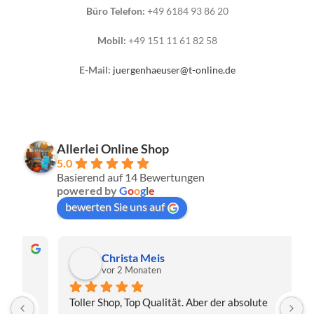
Büro Telefon:
+49 6184 93 86 20
Mobil:
+49 151 11 61 82 58
E-Mail:
juergenhaeuser@t-online.de
Allerlei Online Shop
5.0
Basierend auf 14 Bewertungen
powered by
G
o
o
g
l
e
bewerten Sie uns auf
Christa Meis
vor 2 Monaten
Toller Shop, Top Qualität. Aber der absolute 
E