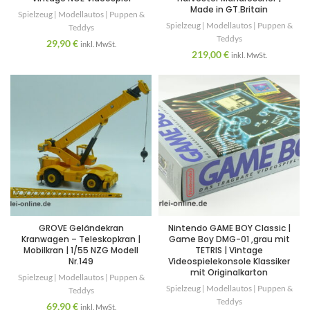
Made in GT.Britain
Spielzeug | Modellautos | Puppen &
Spielzeug | Modellautos | Puppen &
Teddys
Teddys
29,90
€
inkl. MwSt.
219,00
€
inkl. MwSt.
GROVE Geländekran
Nintendo GAME BOY Classic |
Kranwagen – Teleskopkran |
Game Boy DMG-01 ,grau mit
Mobilkran | 1/55 NZG Modell
TETRIS | Vintage
Nr.149
Videospielekonsole Klassiker
mit Originalkarton
Spielzeug | Modellautos | Puppen &
Spielzeug | Modellautos | Puppen &
Teddys
Teddys
69,90
€
inkl. MwSt.