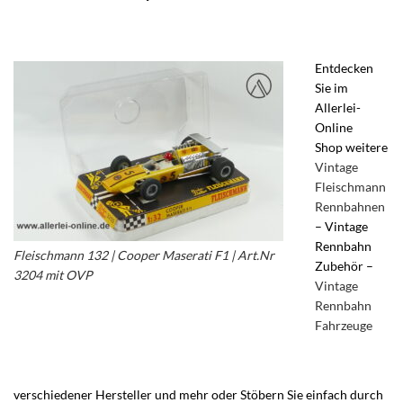
Entdecken
Sie im
Allerlei-
Online
Shop weitere
Vintage
Fleischmann
Rennbahnen
– Vintage
Rennbahn
Fleischmann 132 | Cooper Maserati F1 | Art.Nr
Zubehör –
3204 mit OVP
im Allerlei Online Shop –
Vintage
Autorennbahn Fleischmann 3204 – Vintage
Rennbahn
Fleischmann 132 Schienen und Zubehör –
Fahrzeuge
Fleischmann Cooper Maserati F1
verschiedener Hersteller und mehr oder Stöbern Sie einfach durch