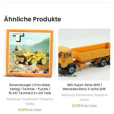
Ähnliche Produkte
Ravensburger | Otto Maier
SIKU Super-Serie 2610 |
Verlag | Technik – Puzzle |
Mercedes Benz 3-Achs LKW
15.241 Technik II 3 x 49 Teile
Spielzeug | Modellautos | Puppen &
Spielzeug | Modellautos | Puppen &
Teddys
Teddys
12,90
€
inkl. MwSt.
9,50
€
inkl. MwSt.