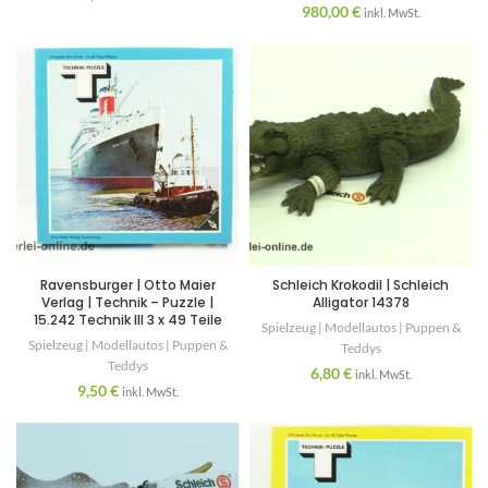
980,00
€
inkl. MwSt.
Ravensburger | Otto Maier
Schleich Krokodil | Schleich
Verlag | Technik – Puzzle |
Alligator 14378
15.242 Technik III 3 x 49 Teile
Spielzeug | Modellautos | Puppen &
Spielzeug | Modellautos | Puppen &
Teddys
Teddys
6,80
€
inkl. MwSt.
9,50
€
inkl. MwSt.