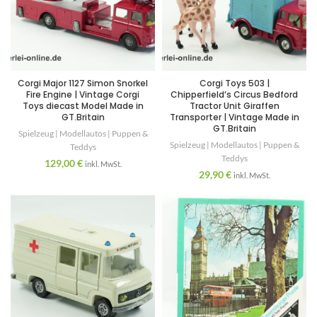
Corgi Major 1127 Simon Snorkel
Corgi Toys 503 |
Fire Engine | Vintage Corgi
Chipperfield’s Circus Bedford
Toys diecast Model Made in
Tractor Unit Giraffen
GT.Britain
Transporter | Vintage Made in
GT.Britain
Spielzeug | Modellautos | Puppen &
Spielzeug | Modellautos | Puppen &
Teddys
Teddys
129,00
€
inkl. MwSt.
29,90
€
inkl. MwSt.