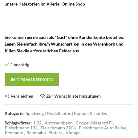
unsere Kategorien im Allerlei Online Shop
– Vintage Carrera
Universal 132 Schienen und Zubehör – JNF Josef Neuhierl Fürth –
Hermann Neuhierl Fürth – Fleischmann Autorennbahn –
Autorennbahn Fleischmann
Sie können gerne auch als "Gast" ohne Kundenkonto bestellen.
Legen Sie einfach Ihre/n Wunschartikel in den Warenkorb und
füllen Sie die erforderlichen Felder aus.
1 vorrätig
IN DEN WARENKORB
Vergleichen
Zur Wunschliste hinzufügen
Kategorie:
Spielzeug | Modellautos | Puppen & Teddys
Schlagwörter:
1:32
,
Autorennbahn
,
Cooper Maserati F1
,
Fleischmann 132
,
Fleischmann 3204
,
Fleischmann Auto Rallye
,
Rennauto
,
Rennbahn
,
Slotcar
,
Vintage