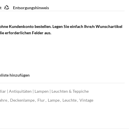
t
Entsorgungshinweis
 ohne Kundenkonto bestellen. Legen Sie einfach Ihre/n Wunschartikel
ie erforderlichen Felder aus.
liste hinzufügen
iar | Antiquitäten | Lampen | Leuchten & Teppiche
ahre
,
Deckenlampe
,
Flur
,
Lampe
,
Leuchte
,
Vintage