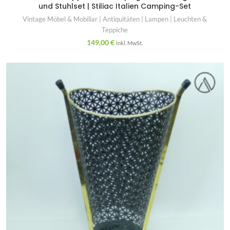
und Stuhlset | Stiliac Italien Camping-Set
Vintage Möbel & Mobiliar | Antiquitäten | Lampen | Leuchten &
Teppiche
149,00
€
inkl. MwSt.