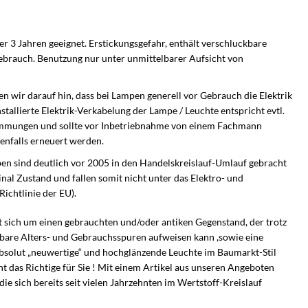
r 3 Jahren geeignet. Erstickungsgefahr, enthält verschluckbare
gebrauch. Benutzung nur unter unmittelbarer Aufsicht von
 wir darauf hin, dass bei Lampen generell vor Gebrauch die Elektrik
tallierte Elektrik-Verkabelung der Lampe / Leuchte entspricht evtl.
immungen und sollte vor Inbetriebnahme von einem Fachmann
nfalls erneuert werden.
en sind deutlich vor 2005 in den Handelskreislauf-Umlauf gebracht
nal Zustand und fallen somit nicht unter das Elektro- und
ichtlinie der EU).
t sich um einen gebrauchten und/oder antiken Gegenstand, der trotz
bare Alters- und Gebrauchsspuren aufweisen kann ,sowie eine
 absolut „neuwertige“ und hochglänzende Leuchte im Baumarkt-Stil
t das Richtige für Sie ! Mit einem Artikel aus unseren Angeboten
e sich bereits seit vielen Jahrzehnten im Wertstoff-Kreislauf