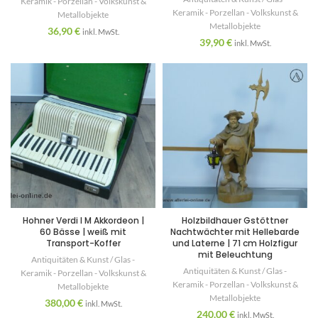
Keramik - Porzellan - Volkskunst &
Keramik - Porzellan - Volkskunst &
Metallobjekte
Metallobjekte
36,90
€
inkl. MwSt.
39,90
€
inkl. MwSt.
Hohner Verdi I M Akkordeon |
Holzbildhauer Gstöttner
60 Bässe | weiß mit
Nachtwächter mit Hellebarde
Transport-Koffer
und Laterne | 71 cm Holzfigur
mit Beleuchtung
Antiquitäten & Kunst / Glas -
Antiquitäten & Kunst / Glas -
Keramik - Porzellan - Volkskunst &
Keramik - Porzellan - Volkskunst &
Metallobjekte
Metallobjekte
380,00
€
inkl. MwSt.
240,00
€
inkl. MwSt.