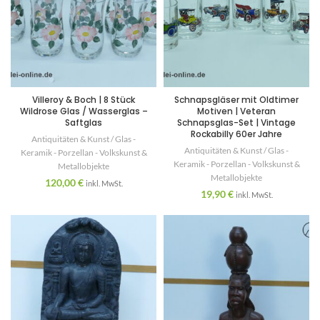
Villeroy & Boch | 8 Stück
Schnapsgläser mit Oldtimer
Wildrose Glas / Wasserglas –
Motiven | Veteran
Saftglas
Schnapsglas-Set | Vintage
Rockabilly 60er Jahre
Antiquitäten & Kunst / Glas -
Antiquitäten & Kunst / Glas -
Keramik - Porzellan - Volkskunst &
Keramik - Porzellan - Volkskunst &
Metallobjekte
Metallobjekte
120,00
€
inkl. MwSt.
19,90
€
inkl. MwSt.