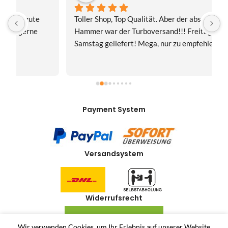
Toller Shop, Top Qualität. Aber der absolute 
E
Hammer war der Turboversand!!! Freitag bestellt, 
f
Samstag geliefert! Mega, nur zu empfehlen👍
v
Payment System
Versandsystem
Widerrufsrecht
VERTRAG WIDERRUFEN
Wir verwenden Cookies, um Ihr Erlebnis auf unserer Website