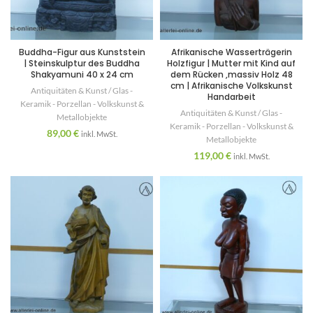
Buddha-Figur aus Kunststein
Afrikanische Wasserträgerin
| Steinskulptur des Buddha
Holzfigur | Mutter mit Kind auf
Shakyamuni 40 x 24 cm
dem Rücken ,massiv Holz 48
cm | Afrikanische Volkskunst
Antiquitäten & Kunst / Glas -
Handarbeit
Keramik - Porzellan - Volkskunst &
Antiquitäten & Kunst / Glas -
Metallobjekte
Keramik - Porzellan - Volkskunst &
89,00
€
inkl. MwSt.
Metallobjekte
119,00
€
inkl. MwSt.