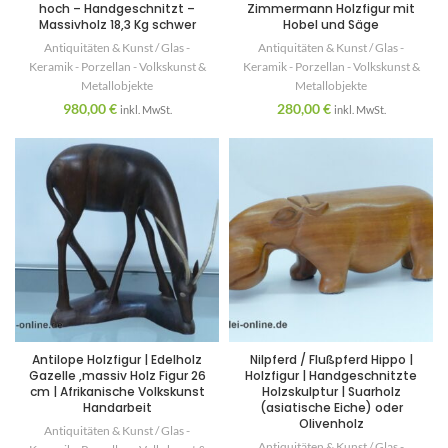
hoch – Handgeschnitzt –
Zimmermann Holzfigur mit
Massivholz 18,3 Kg schwer
Hobel und Säge
Antiquitäten & Kunst / Glas -
Antiquitäten & Kunst / Glas -
Keramik - Porzellan - Volkskunst &
Keramik - Porzellan - Volkskunst &
Metallobjekte
Metallobjekte
980,00
€
280,00
€
inkl. MwSt.
inkl. MwSt.
Antilope Holzfigur | Edelholz
Nilpferd / Flußpferd Hippo |
Gazelle ,massiv Holz Figur 26
Holzfigur | Handgeschnitzte
cm | Afrikanische Volkskunst
Holzskulptur | Suarholz
Handarbeit
(asiatische Eiche) oder
Olivenholz
Antiquitäten & Kunst / Glas -
Antiquitäten & Kunst / Glas -