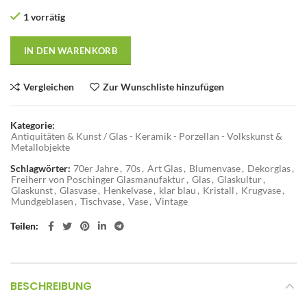
1 vorrätig
IN DEN WARENKORB
Vergleichen
Zur Wunschliste hinzufügen
Kategorie:
Antiquitäten & Kunst / Glas - Keramik - Porzellan - Volkskunst &
Metallobjekte
Schlagwörter:
70er Jahre
,
70s
,
Art Glas
,
Blumenvase
,
Dekorglas
,
Freiherr von Poschinger Glasmanufaktur
,
Glas
,
Glaskultur
,
Glaskunst
,
Glasvase
,
Henkelvase
,
klar blau
,
Kristall
,
Krugvase
,
Mundgeblasen
,
Tischvase
,
Vase
,
Vintage
Teilen
BESCHREIBUNG