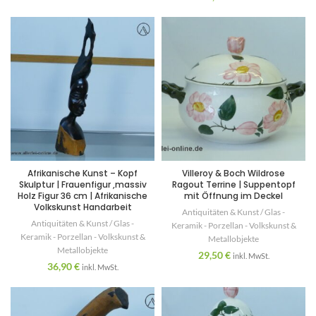
Afrikanische Kunst – Kopf
Villeroy & Boch Wildrose
Skulptur | Frauenfigur ,massiv
Ragout Terrine | Suppentopf
Holz Figur 36 cm | Afrikanische
mit Öffnung im Deckel
Volkskunst Handarbeit
Antiquitäten & Kunst / Glas -
Antiquitäten & Kunst / Glas -
Keramik - Porzellan - Volkskunst &
Keramik - Porzellan - Volkskunst &
Metallobjekte
Metallobjekte
29,50
€
inkl. MwSt.
36,90
€
inkl. MwSt.