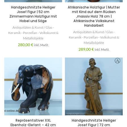
Handgeschnitzte Heiliger
Afrikanische Holzfigur | Mutter
Josef Figur | 52 cm
mit Kind auf dem Rücken
Zimmermann Holzfigur mit
,massiv Holz 78 cm |
Hobel und Säge
Afrikanische Volkskunst
Handarbeit
Antiquitäten & Kunst / Glas -
Antiquitäten & Kunst / Glas -
Keramik - Porzellan - Volkskunst &
Keramik - Porzellan - Volkskunst &
Metallobjekte
Metallobjekte
280,00
€
inkl. MwSt.
289,00
€
inkl. MwSt.
Repräsentativer XXL
Handgeschnitzte Heiliger
Ebenholz-Elefant – 42 cm
Josef Figur | 72 cm