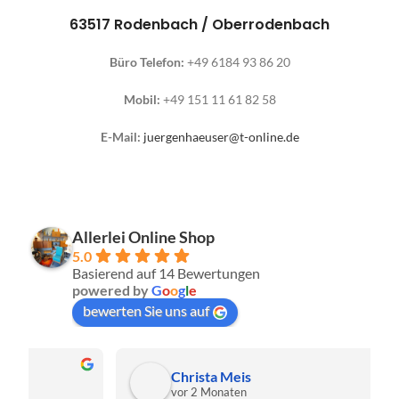
63517 Rodenbach / Oberrodenbach
Büro Telefon:
+49 6184 93 86 20
Mobil:
+49 151 11 61 82 58
E-Mail:
juergenhaeuser@t-online.de
Allerlei Online Shop
5.0
Basierend auf 14 Bewertungen
powered by
G
o
o
g
l
e
bewerten Sie uns auf
Christa Meis
vor 2 Monaten