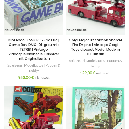
Nintendo GAME BOY Classic |
Corgi Major 1127 Simon Snorkel
Game Boy DMG-01 ,grau mit
Fire Engine | Vintage Corgi
TETRIS | Vintage
Toys diecast Model Made in
Videospielekonsole Klassiker
GT.Britain
mit Originalkarton
Spielzeug | Modellautos | Puppen &
Spielzeug | Modellautos | Puppen &
Teddys
Teddys
129,00
€
inkl. MwSt.
980,00
€
inkl. MwSt.