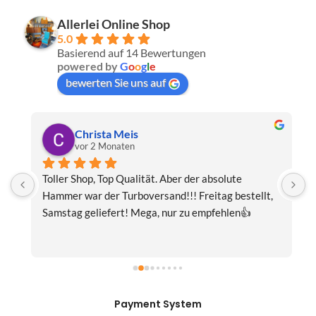
Allerlei Online Shop
5.0
Basierend auf 14 Bewertungen
powered by
G
o
o
g
l
e
bewerten Sie uns auf
Christa Meis
vor 2 Monaten
Toller Shop, Top Qualität. Aber der absolute 
E
Hammer war der Turboversand!!! Freitag bestellt, 
f
Samstag geliefert! Mega, nur zu empfehlen👍
v
Payment System