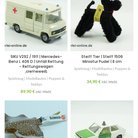
SIKU V292 / 1911 | Mercedes-
Steiff Tier | Steiff 1506
Benz L 406 D | Unfall Rettung
Miniatur Pudel | 8 cm
– Rettungswagen
Spielzeug | Modellautos | Puppen &
,cremeweiß
Teddys
Spielzeug | Modellautos | Puppen &
34,90
€
inkl. MwSt.
Teddys
89,90
€
inkl. MwSt.