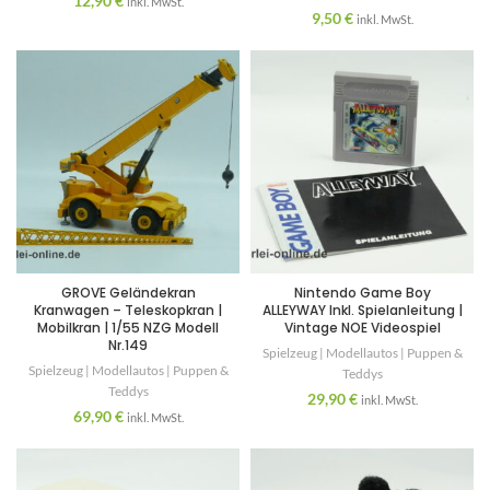
12,90
€
inkl. MwSt.
9,50
€
inkl. MwSt.
GROVE Geländekran
Nintendo Game Boy
Kranwagen – Teleskopkran |
ALLEYWAY Inkl. Spielanleitung |
Mobilkran | 1/55 NZG Modell
Vintage NOE Videospiel
Nr.149
Spielzeug | Modellautos | Puppen &
Spielzeug | Modellautos | Puppen &
Teddys
Teddys
29,90
€
inkl. MwSt.
69,90
€
inkl. MwSt.