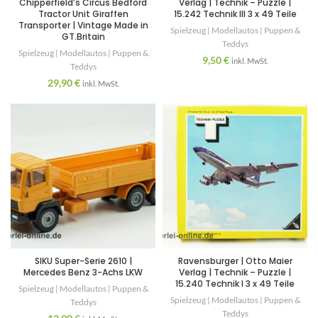
Chipperfield’s Circus Bedford
Verlag | Technik – Puzzle |
Tractor Unit Giraffen
15.242 Technik III 3 x 49 Teile
Transporter | Vintage Made in
Spielzeug | Modellautos | Puppen &
GT.Britain
Teddys
Spielzeug | Modellautos | Puppen &
9,50
€
inkl. MwSt.
Teddys
29,90
€
inkl. MwSt.
SIKU Super-Serie 2610 |
Ravensburger | Otto Maier
Mercedes Benz 3-Achs LKW
Verlag | Technik – Puzzle |
15.240 Technik I 3 x 49 Teile
Spielzeug | Modellautos | Puppen &
Spielzeug | Modellautos | Puppen &
Teddys
Teddys