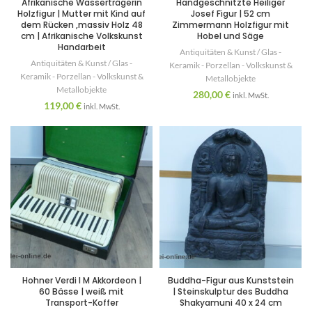
Afrikanische Wasserträgerin
Handgeschnitzte Heiliger
Holzfigur | Mutter mit Kind auf
Josef Figur | 52 cm
dem Rücken ,massiv Holz 48
Zimmermann Holzfigur mit
cm | Afrikanische Volkskunst
Hobel und Säge
Handarbeit
Antiquitäten & Kunst / Glas -
Antiquitäten & Kunst / Glas -
Keramik - Porzellan - Volkskunst &
Keramik - Porzellan - Volkskunst &
Metallobjekte
Metallobjekte
280,00
€
inkl. MwSt.
119,00
€
inkl. MwSt.
Hohner Verdi I M Akkordeon |
Buddha-Figur aus Kunststein
60 Bässe | weiß mit
| Steinskulptur des Buddha
Transport-Koffer
Shakyamuni 40 x 24 cm