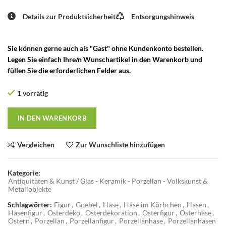
Details zur Produktsicherheit
Entsorgungshinweis
Sie können gerne auch als "Gast" ohne Kundenkonto bestellen.
Legen Sie einfach Ihre/n Wunschartikel in den Warenkorb und
füllen Sie die erforderlichen Felder aus.
1 vorrätig
IN DEN WARENKORB
Vergleichen
Zur Wunschliste hinzufügen
Kategorie:
Antiquitäten & Kunst / Glas - Keramik - Porzellan - Volkskunst &
Metallobjekte
Schlagwörter:
Figur
,
Goebel
,
Hase
,
Hase im Körbchen
,
Hasen
,
Hasenfigur
,
Osterdeko
,
Osterdekoration
,
Osterfigur
,
Osterhase
,
Ostern
,
Porzellan
,
Porzellanfigur
,
Porzellanhase
,
Porzellanhasen