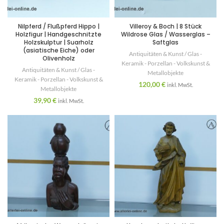
Nilpferd / Flußpferd Hippo |
Villeroy & Boch | 8 Stück
Holzfigur | Handgeschnitzte
Wildrose Glas / Wasserglas –
Holzskulptur | Suarholz
Saftglas
(asiatische Eiche) oder
Antiquitäten & Kunst / Glas -
Olivenholz
Keramik - Porzellan - Volkskunst &
Antiquitäten & Kunst / Glas -
Metallobjekte
Keramik - Porzellan - Volkskunst &
120,00
€
inkl. MwSt.
Metallobjekte
39,90
€
inkl. MwSt.