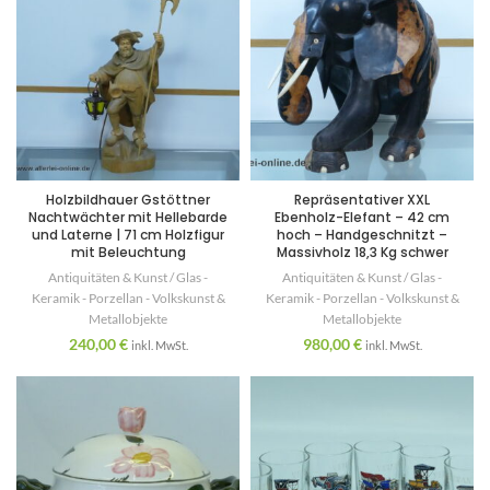
Holzbildhauer Gstöttner
Repräsentativer XXL
Nachtwächter mit Hellebarde
Ebenholz-Elefant – 42 cm
und Laterne | 71 cm Holzfigur
hoch – Handgeschnitzt –
mit Beleuchtung
Massivholz 18,3 Kg schwer
Antiquitäten & Kunst / Glas -
Antiquitäten & Kunst / Glas -
Keramik - Porzellan - Volkskunst &
Keramik - Porzellan - Volkskunst &
Metallobjekte
Metallobjekte
240,00
€
980,00
€
inkl. MwSt.
inkl. MwSt.