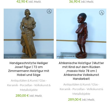
42,90
€
36,90
€
inkl. MwSt.
inkl. MwSt.
Handgeschnitzte Heiliger
Afrikanische Holzfigur | Mutter
Josef Figur | 72 cm
mit Kind auf dem Rücken
Zimmermann Holzfigur mit
,massiv Holz 78 cm |
Hobel und Säge
Afrikanische Volkskunst
Handarbeit
Antiquitäten & Kunst / Glas -
Antiquitäten & Kunst / Glas -
Keramik - Porzellan - Volkskunst &
Keramik - Porzellan - Volkskunst &
Metallobjekte
Metallobjekte
280,00
€
inkl. MwSt.
289,00
€
inkl. MwSt.