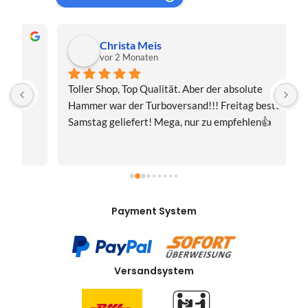
Christa Meis
vor 2 Monaten
Toller Shop, Top Qualität. Aber der absolute 
E
Hammer war der Turboversand!!! Freitag bestellt, 
f
Samstag geliefert! Mega, nur zu empfehlen👍
v
Payment System
Versandsystem