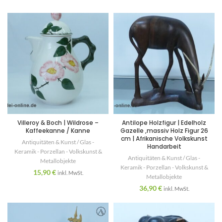
Villeroy & Boch | Wildrose –
Antilope Holzfigur | Edelholz
Kaffeekanne / Kanne
Gazelle ,massiv Holz Figur 26
cm | Afrikanische Volkskunst
Antiquitäten & Kunst / Glas -
Handarbeit
Keramik - Porzellan - Volkskunst &
Antiquitäten & Kunst / Glas -
Metallobjekte
Keramik - Porzellan - Volkskunst &
15,90
€
inkl. MwSt.
Metallobjekte
36,90
€
inkl. MwSt.