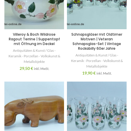
Villeroy & Boch Wildrose
Schnapsgläser mit Oldtimer
Ragout Terrine | Suppentopf
Motiven | Veteran
mit Öffnung im Deckel
Schnapsglas-Set | Vintage
Rockabilly 60er Jahre
Antiquitäten & Kunst / Glas -
Antiquitäten & Kunst / Glas -
Keramik - Porzellan - Volkskunst &
Keramik - Porzellan - Volkskunst &
Metallobjekte
Metallobjekte
29,50
€
inkl. MwSt.
19,90
€
inkl. MwSt.