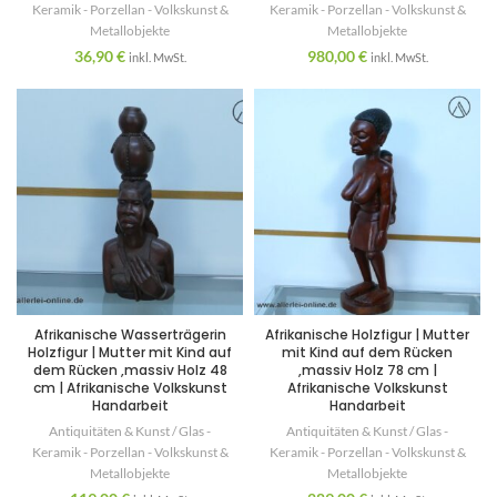
Keramik - Porzellan - Volkskunst &
Keramik - Porzellan - Volkskunst &
Metallobjekte
Metallobjekte
36,90
€
980,00
€
inkl. MwSt.
inkl. MwSt.
Afrikanische Wasserträgerin
Afrikanische Holzfigur | Mutter
Holzfigur | Mutter mit Kind auf
mit Kind auf dem Rücken
dem Rücken ,massiv Holz 48
,massiv Holz 78 cm |
cm | Afrikanische Volkskunst
Afrikanische Volkskunst
Handarbeit
Handarbeit
Antiquitäten & Kunst / Glas -
Antiquitäten & Kunst / Glas -
Keramik - Porzellan - Volkskunst &
Keramik - Porzellan - Volkskunst &
Metallobjekte
Metallobjekte