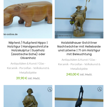
Nilpferd / Flußpferd Hippo |
Holzbildhauer Gstöttner
Holzfigur | Handgeschnitzte
Nachtwächter mit Hellebarde
Holzskulptur | Suarholz
und Laterne | 71 cm Holzfigur
(asiatische Eiche) oder
mit Beleuchtung
Olivenholz
Antiquitäten & Kunst / Glas -
Antiquitäten & Kunst / Glas -
Keramik - Porzellan - Volkskunst &
Keramik - Porzellan - Volkskunst &
Metallobjekte
Metallobjekte
240,00
€
inkl. MwSt.
39,90
€
inkl. MwSt.