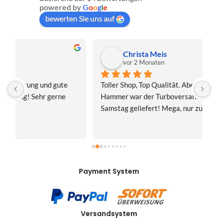
powered by
G
o
o
g
l
e
bewerten Sie uns auf
Christa Meis
vor 2 Monaten
Toller Shop, Top Qualität. Aber der absolute 
E
Hammer war der Turboversand!!! Freitag bestellt, 
f
Samstag geliefert! Mega, nur zu empfehlen👍
v
Payment System
Versandsystem