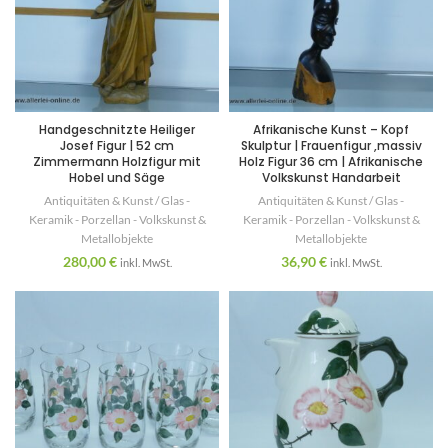
Handgeschnitzte Heiliger
Afrikanische Kunst – Kopf
Josef Figur | 52 cm
Skulptur | Frauenfigur ,massiv
Zimmermann Holzfigur mit
Holz Figur 36 cm | Afrikanische
Hobel und Säge
Volkskunst Handarbeit
Antiquitäten & Kunst / Glas -
Antiquitäten & Kunst / Glas -
Keramik - Porzellan - Volkskunst &
Keramik - Porzellan - Volkskunst &
Metallobjekte
Metallobjekte
280,00
€
36,90
€
inkl. MwSt.
inkl. MwSt.