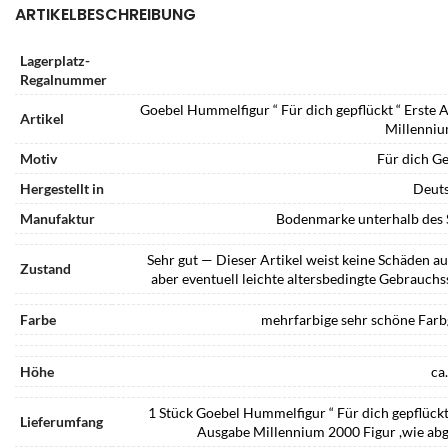
ARTIKELBESCHREIBUNG
Lagerplatz-
Regalnummer
Goebel Hummelfigur “ Für dich gepflückt “ Erste 
Artikel
Millenni
Motiv
Für dich Ge
Hergestellt in
Deut
Manufaktur
Bodenmarke unterhalb des 
Sehr gut — Dieser Artikel weist keine Schäden au
Zustand
aber eventuell leichte altersbedingte Gebrauchs
Farbe
mehrfarbige sehr schöne Far
Höhe
ca
1 Stück Goebel Hummelfigur “ Für dich gepflückt 
Lieferumfang
Ausgabe Millennium 2000 Figur ,wie abg