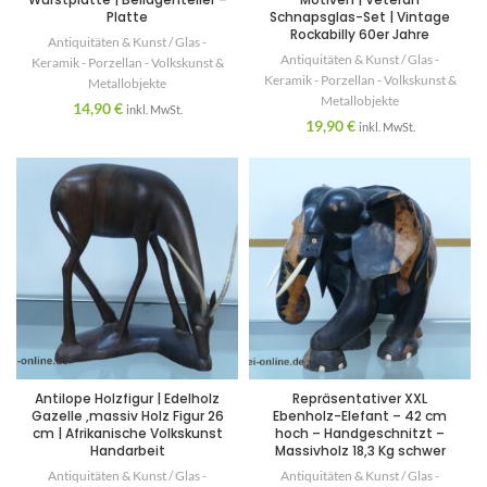
Platte
Schnapsglas-Set | Vintage
Rockabilly 60er Jahre
Antiquitäten & Kunst / Glas -
Antiquitäten & Kunst / Glas -
Keramik - Porzellan - Volkskunst &
Keramik - Porzellan - Volkskunst &
Metallobjekte
Metallobjekte
14,90
€
inkl. MwSt.
19,90
€
inkl. MwSt.
Antilope Holzfigur | Edelholz
Repräsentativer XXL
Gazelle ,massiv Holz Figur 26
Ebenholz-Elefant – 42 cm
cm | Afrikanische Volkskunst
hoch – Handgeschnitzt –
Handarbeit
Massivholz 18,3 Kg schwer
Antiquitäten & Kunst / Glas -
Antiquitäten & Kunst / Glas -