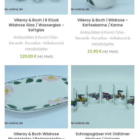
Villeroy & Boch | 8 Stück
Villeroy & Boch | Wildrose –
Wildrose Glas / Wasserglas –
Kaffeekanne / Kanne
Saftglas
Antiquitäten & Kunst / Glas -
Antiquitäten & Kunst / Glas -
Keramik - Porzellan - Volkskunst &
Keramik - Porzellan - Volkskunst &
Metallobjekte
Metallobjekte
15,90
€
inkl. MwSt.
120,00
€
inkl. MwSt.
Villeroy & Boch Wildrose
Schnapsgläser mit Oldtimer
Wurstplatte | Beilagenteller –
Motiven | Veteran