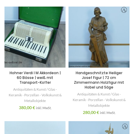
Hohner Verdi I M Akkordeon |
Handgeschnitzte Heiliger
60 Bässe | weiß mit
Josef Figur | 72 cm
Transport-Koffer
Zimmermann Holzfigur mit
Hobel und Säge
Antiquitäten & Kunst / Glas -
Antiquitäten & Kunst / Glas -
Keramik - Porzellan - Volkskunst &
Keramik - Porzellan - Volkskunst &
Metallobjekte
Metallobjekte
380,00
€
inkl. MwSt.
280,00
€
inkl. MwSt.