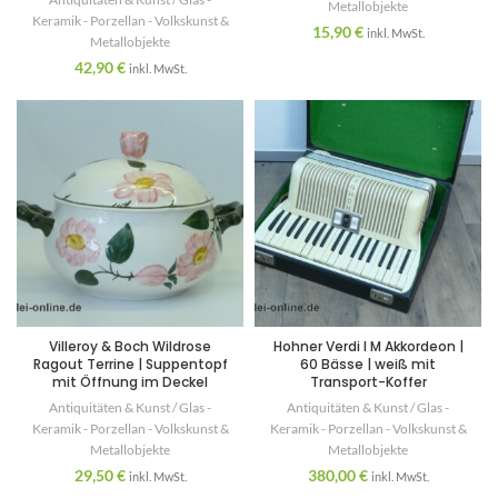
Metallobjekte
Keramik - Porzellan - Volkskunst &
15,90
€
inkl. MwSt.
Metallobjekte
42,90
€
inkl. MwSt.
Villeroy & Boch Wildrose
Hohner Verdi I M Akkordeon |
Ragout Terrine | Suppentopf
60 Bässe | weiß mit
mit Öffnung im Deckel
Transport-Koffer
Antiquitäten & Kunst / Glas -
Antiquitäten & Kunst / Glas -
Keramik - Porzellan - Volkskunst &
Keramik - Porzellan - Volkskunst &
Metallobjekte
Metallobjekte
29,50
€
380,00
€
inkl. MwSt.
inkl. MwSt.