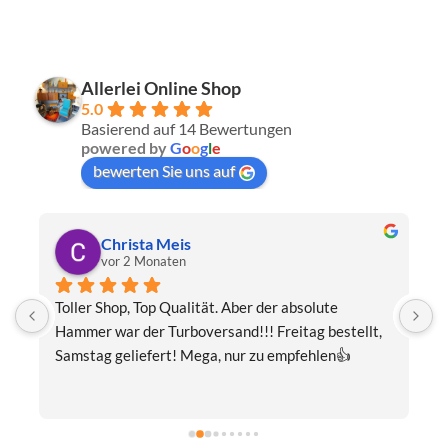
Allerlei Online Shop
5.0
Basierend auf 14 Bewertungen
powered by
G
o
o
g
l
e
bewerten Sie uns auf
Christa Meis
vor 2 Monaten
Toller Shop, Top Qualität. Aber der absolute 
E
Hammer war der Turboversand!!! Freitag bestellt, 
f
Samstag geliefert! Mega, nur zu empfehlen👍
v