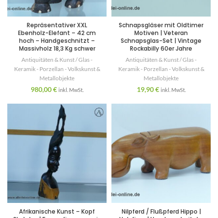
Repräsentativer XXL
Schnapsgläser mit Oldtimer
Ebenholz-Elefant – 42 cm
Motiven | Veteran
hoch – Handgeschnitzt –
Schnapsglas-Set | Vintage
Massivholz 18,3 Kg schwer
Rockabilly 60er Jahre
Antiquitäten & Kunst / Glas -
Antiquitäten & Kunst / Glas -
Keramik - Porzellan - Volkskunst &
Keramik - Porzellan - Volkskunst &
Metallobjekte
Metallobjekte
980,00
€
19,90
€
inkl. MwSt.
inkl. MwSt.
Afrikanische Kunst – Kopf
Nilpferd / Flußpferd Hippo |