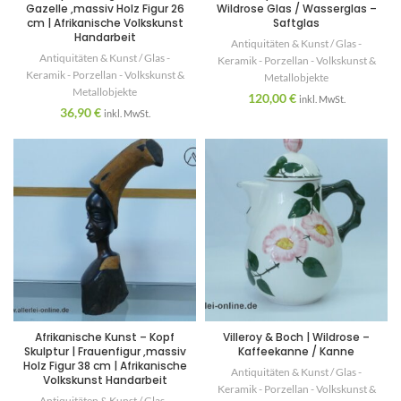
Gazelle ,massiv Holz Figur 26
Wildrose Glas / Wasserglas –
cm | Afrikanische Volkskunst
Saftglas
Handarbeit
Antiquitäten & Kunst / Glas -
Antiquitäten & Kunst / Glas -
Keramik - Porzellan - Volkskunst &
Keramik - Porzellan - Volkskunst &
Metallobjekte
Metallobjekte
120,00
€
inkl. MwSt.
36,90
€
inkl. MwSt.
Afrikanische Kunst – Kopf
Villeroy & Boch | Wildrose –
Skulptur | Frauenfigur ,massiv
Kaffeekanne / Kanne
Holz Figur 38 cm | Afrikanische
Antiquitäten & Kunst / Glas -
Volkskunst Handarbeit
Keramik - Porzellan - Volkskunst &
Antiquitäten & Kunst / Glas -