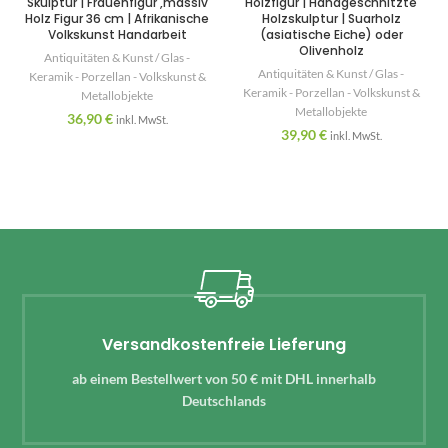
Skulptur | Frauenfigur ,massiv
Holzfigur | Handgeschnitzte
Holz Figur 36 cm | Afrikanische
Holzskulptur | Suarholz
Volkskunst Handarbeit
(asiatische Eiche) oder
Olivenholz
Antiquitäten & Kunst / Glas -
Antiquitäten & Kunst / Glas -
Keramik - Porzellan - Volkskunst &
Keramik - Porzellan - Volkskunst &
Metallobjekte
Metallobjekte
36,90
€
inkl. MwSt.
39,90
€
inkl. MwSt.
Versandkostenfreie Lieferung
ab einem Bestellwert von 50 € mit DHL innerhalb
Deutschlands