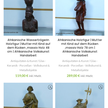
Afrikanische Wasserträgerin
Afrikanische Holzfigur | Mutter
Holzfigur | Mutter mit Kind auf
mit Kind auf dem Rücken
dem Rücken ,massiv Holz 48
,massiv Holz 78 cm |
cm | Afrikanische Volkskunst
Afrikanische Volkskunst
Handarbeit
Handarbeit
Antiquitäten & Kunst / Glas -
Antiquitäten & Kunst / Glas -
Keramik - Porzellan - Volkskunst &
Keramik - Porzellan - Volkskunst &
Metallobjekte
Metallobjekte
119,00
€
289,00
€
inkl. MwSt.
inkl. MwSt.