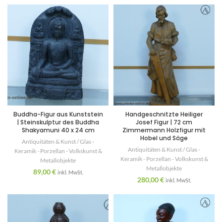
Buddha-Figur aus Kunststein
Handgeschnitzte Heiliger
| Steinskulptur des Buddha
Josef Figur | 72 cm
Shakyamuni 40 x 24 cm
Zimmermann Holzfigur mit
Hobel und Säge
Antiquitäten & Kunst / Glas -
Antiquitäten & Kunst / Glas -
Keramik - Porzellan - Volkskunst &
Keramik - Porzellan - Volkskunst &
Metallobjekte
Metallobjekte
89,00
€
inkl. MwSt.
280,00
€
inkl. MwSt.