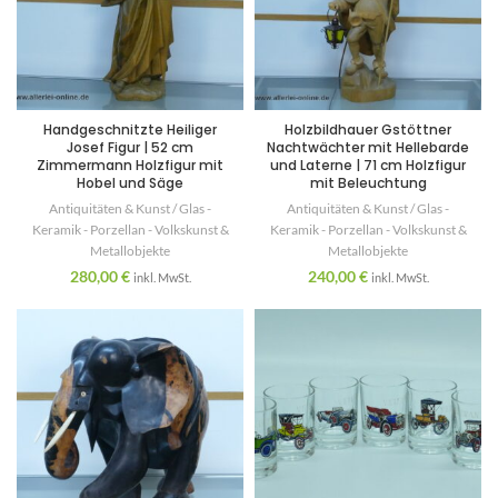
Handgeschnitzte Heiliger
Holzbildhauer Gstöttner
Josef Figur | 52 cm
Nachtwächter mit Hellebarde
Zimmermann Holzfigur mit
und Laterne | 71 cm Holzfigur
Hobel und Säge
mit Beleuchtung
Antiquitäten & Kunst / Glas -
Antiquitäten & Kunst / Glas -
Keramik - Porzellan - Volkskunst &
Keramik - Porzellan - Volkskunst &
Metallobjekte
Metallobjekte
280,00
€
240,00
€
inkl. MwSt.
inkl. MwSt.