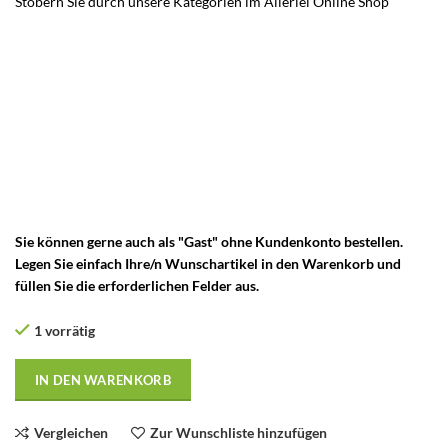
Stöbern Sie durch unsere Kategorien im Allerlei Online Sho
p
Vintage Radio Cassetten Recorder – Vintage Radio Kassetten
Rekorder – Vintage Kassettenrekorder – Vintage Radiorekorder –
Vintage Radio Cassette Rekorder – Kassetten Rekorder –
Radiorecorder – Kassettenspieler – Kassettendeck –
Audiokassetten – Audiocassette – Kofferradio – Boombox –
Radioplayer – Radio Rekorder – Radio Recorder –
Radiokassettenrekorder – Kassetten – Cassetten – HIFI – Hi-Fi
Klassiker – Radio Tuner-Portable – Vintage Kofferradio – Vintage
Transistor Radio
Sie können gerne auch als "Gast" ohne Kundenkonto bestellen.
Legen Sie einfach Ihre/n Wunschartikel in den Warenkorb und
füllen Sie die erforderlichen Felder aus.
1 vorrätig
IN DEN WARENKORB
Vergleichen
Zur Wunschliste hinzufügen