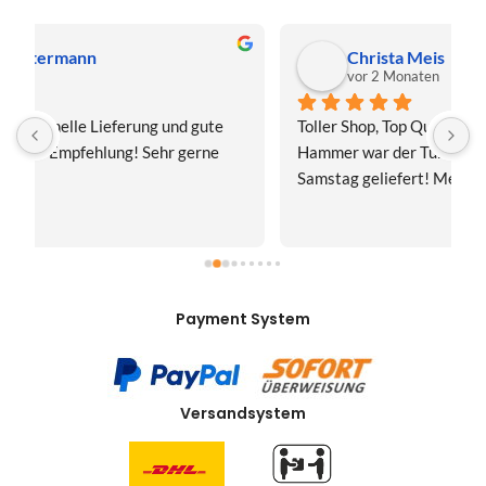
Christa Meis
vor 2 Monaten
Toller Shop, Top Qualität. Aber der absolute 
E
Hammer war der Turboversand!!! Freitag bestellt, 
f
Samstag geliefert! Mega, nur zu empfehlen👍
v
Payment System
Versandsystem