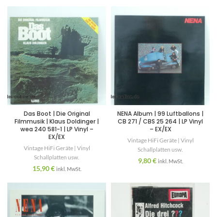
Das Boot | Die Original
NENA Album | 99 Luftballons |
Filmmusik | Klaus Doldinger |
CB 271 / CBS 25 264 | LP Vinyl
wea 240 581-1 | LP Vinyl –
– EX/EX
EX/EX
Vintage HiFi Geräte | Vinyl
Vintage HiFi Geräte | Vinyl
Schallplatten usw.
Schallplatten usw.
9,80
€
inkl. MwSt.
15,90
€
inkl. MwSt.