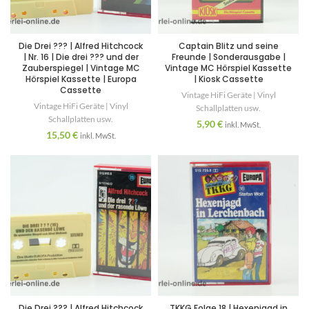
Die Drei ??? | Alfred Hitchcock
Captain Blitz und seine
| Nr. 16 | Die drei ??? und der
Freunde | Sonderausgabe |
Zauberspiegel | Vintage MC
Vintage MC Hörspiel Kassette
Hörspiel Kassette | Europa
| Kiosk Cassette
Cassette
Vintage HiFi Geräte | Vinyl
Vintage HiFi Geräte | Vinyl
Schallplatten usw.
Schallplatten usw.
5,90
€
inkl. MwSt.
15,50
€
inkl. MwSt.
Die Drei ??? | Alfred Hitchcock
TKKG Folge 18 | Hexenjagd in