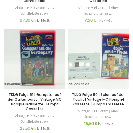
Jahre Radio
Cassette
Vintage HiFi Geräte | Vinyl
Vintage HiFi Geräte | Vinyl
Schallplatten usw.
Schallplatten usw.
89,90
€
7,50
€
inkl. MwSt.
inkl. MwSt.
TKKG Folge 51 | Gangster auf
TKKG Folge 50 | Spion auf der
der Gartenparty | Vintage MC
Flucht | Vintage MC Hörspiel
Hörspiel Kassette | Europa
Kassette | Europa Cassette
Cassette
Vintage HiFi Geräte | Vinyl
Vintage HiFi Geräte | Vinyl
Schallplatten usw.
Schallplatten usw.
15,50
€
inkl. MwSt.
15,50
€
inkl. MwSt.