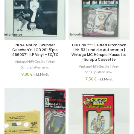
NENA Album | Wunder
Die Drei ??? | Alfred Hitchcock
Gescheh´n | CB 291 /Epie
| Nr. 53 | und die Automafia |
4660371 | LP Vinyl – EX/EX
Vintage MC Hörspiel Kassette
| Europa Cassette
Vintage HiFi Geräte | Vinyl
Vintage HiFi Geräte | Vinyl
Schallplatten usw.
Schallplatten usw.
9,80
€
inkl. MwSt.
7,50
€
inkl. MwSt.