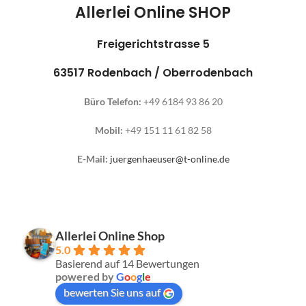
Allerlei Online SHOP
Freigerichtstrasse 5
63517 Rodenbach / Oberrodenbach
Büro Telefon:
+49 6184 93 86 20
Mobil:
+49 151 11 61 82 58
E-Mail:
juergenhaeuser@t-online.de
Allerlei Online Shop
5.0
Basierend auf 14 Bewertungen
powered by
G
o
o
g
l
e
bewerten Sie uns auf