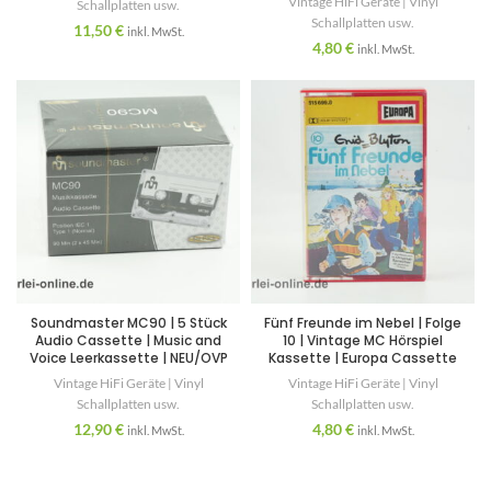
Vintage HiFi Geräte | Vinyl
Schallplatten usw.
Schallplatten usw.
11,50
€
inkl. MwSt.
4,80
€
inkl. MwSt.
Soundmaster MC90 | 5 Stück
Fünf Freunde im Nebel | Folge
Audio Cassette | Music and
10 | Vintage MC Hörspiel
Voice Leerkassette | NEU/OVP
Kassette | Europa Cassette
Vintage HiFi Geräte | Vinyl
Vintage HiFi Geräte | Vinyl
Schallplatten usw.
Schallplatten usw.
12,90
€
4,80
€
inkl. MwSt.
inkl. MwSt.