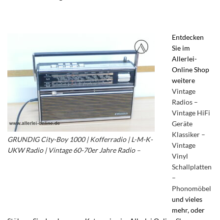
Entdecken
Sie im
Allerlei-
Online Shop
weitere
Vintage
Radios –
Vintage HiFi
Geräte
Klassiker –
GRUNDIG City-Boy 1000 | Kofferradio | L-M-K-
Vintage
UKW Radio | Vintage 60-70er Jahre Radio –
Vinyl
Grundig City Boy Transistor Radio – Vintage
Schallplatten
60er Jahre Grundig Radio – Vintage Grundig
–
Kofferradio
Phonomöbel
und vieles
mehr, oder