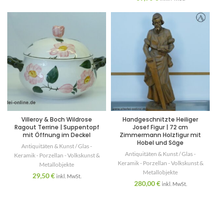
Villeroy & Boch Wildrose
Handgeschnitzte Heiliger
Ragout Terrine | Suppentopf
Josef Figur | 72 cm
mit Öffnung im Deckel
Zimmermann Holzfigur mit
Hobel und Säge
Antiquitäten & Kunst / Glas -
Antiquitäten & Kunst / Glas -
Keramik - Porzellan - Volkskunst &
Keramik - Porzellan - Volkskunst &
Metallobjekte
Metallobjekte
29,50
€
inkl. MwSt.
280,00
€
inkl. MwSt.