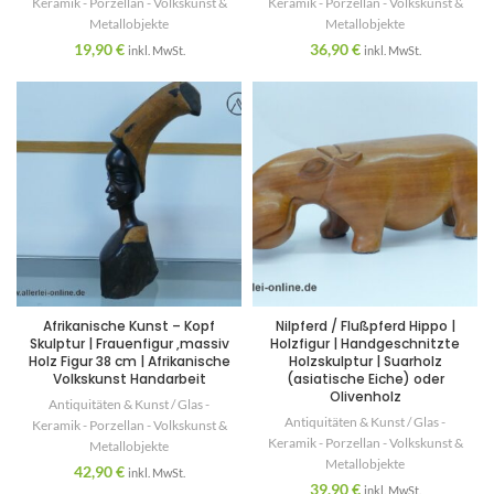
Keramik - Porzellan - Volkskunst &
Keramik - Porzellan - Volkskunst &
Metallobjekte
Metallobjekte
19,90
€
36,90
€
inkl. MwSt.
inkl. MwSt.
Afrikanische Kunst – Kopf
Nilpferd / Flußpferd Hippo |
Skulptur | Frauenfigur ,massiv
Holzfigur | Handgeschnitzte
Holz Figur 38 cm | Afrikanische
Holzskulptur | Suarholz
Volkskunst Handarbeit
(asiatische Eiche) oder
Olivenholz
Antiquitäten & Kunst / Glas -
Antiquitäten & Kunst / Glas -
Keramik - Porzellan - Volkskunst &
Keramik - Porzellan - Volkskunst &
Metallobjekte
Metallobjekte
42,90
€
inkl. MwSt.
39,90
€
inkl. MwSt.