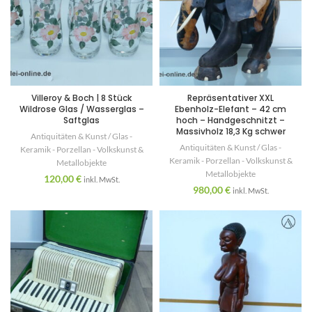
Villeroy & Boch | 8 Stück
Repräsentativer XXL
Wildrose Glas / Wasserglas –
Ebenholz-Elefant – 42 cm
Saftglas
hoch – Handgeschnitzt –
Massivholz 18,3 Kg schwer
Antiquitäten & Kunst / Glas -
Antiquitäten & Kunst / Glas -
Keramik - Porzellan - Volkskunst &
Keramik - Porzellan - Volkskunst &
Metallobjekte
Metallobjekte
120,00
€
inkl. MwSt.
980,00
€
inkl. MwSt.