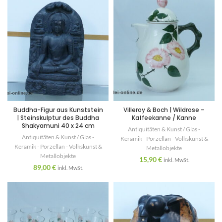
Buddha-Figur aus Kunststein
Villeroy & Boch | Wildrose –
| Steinskulptur des Buddha
Kaffeekanne / Kanne
Shakyamuni 40 x 24 cm
Antiquitäten & Kunst / Glas -
Antiquitäten & Kunst / Glas -
Keramik - Porzellan - Volkskunst &
Keramik - Porzellan - Volkskunst &
Metallobjekte
Metallobjekte
15,90
€
inkl. MwSt.
89,00
€
inkl. MwSt.