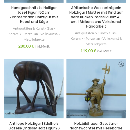
Handgeschnitzte Heiliger
Afrikanische Wasserträgerin
Josef Figur | 52 cm
Holzfigur | Mutter mit Kind auf
Zimmermann Holzfigur mit
dem Rücken ,massiv Holz 48
Hobel und Säge
cm | Afrikanische Volkskunst
Handarbeit
Antiquitäten & Kunst / Glas -
Antiquitäten & Kunst / Glas -
Keramik - Porzellan - Volkskunst &
Keramik - Porzellan - Volkskunst &
Metallobjekte
Metallobjekte
280,00
€
inkl. MwSt.
119,00
€
inkl. MwSt.
Antilope Holzfigur | Edelholz
Holzbildhauer Gstöttner
Gazelle ,massiv Holz Figur 26
Nachtwächter mit Hellebarde