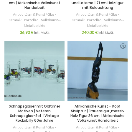
cm | Afrikanische Volkskunst
und Laterne | 71 cm Holzfigur
Handarbeit
mit Beleuchtung
Antiquitäten & Kunst / Glas -
Antiquitäten & Kunst / Glas -
Keramik - Porzellan - Volkskunst &
Keramik - Porzellan - Volkskunst &
Metallobjekte
Metallobjekte
36,90
€
240,00
€
inkl. MwSt.
inkl. MwSt.
Schnapsgläser mit Oldtimer
Afrikanische Kunst – Kopf
Motiven | Veteran
Skulptur | Frauenfigur ,massiv
Schnapsglas-Set | Vintage
Holz Figur 36 cm | Afrikanische
Rockabilly 60er Jahre
Volkskunst Handarbeit
Antiquitäten & Kunst / Glas -
Antiquitäten & Kunst / Glas -