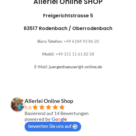
Allerlei Online SHOP
Freigerichtstrasse 5
63517 Rodenbach / Oberrodenbach
Büro Telefon:
+49 6184 93 86 20
Mobil:
+49 151 11 61 82 58
E-Mail:
juergenhaeuser@t-online.de
Allerlei Online Shop
5.0
Basierend auf 14 Bewertungen
powered by
G
o
o
g
l
e
bewerten Sie uns auf