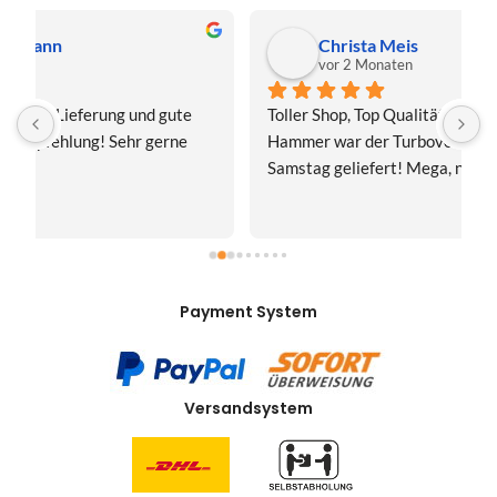
Christa Meis
vor 2 Monaten
Toller Shop, Top Qualität. Aber der absolute 
E
Hammer war der Turboversand!!! Freitag bestellt, 
f
Samstag geliefert! Mega, nur zu empfehlen👍
v
Payment System
Versandsystem