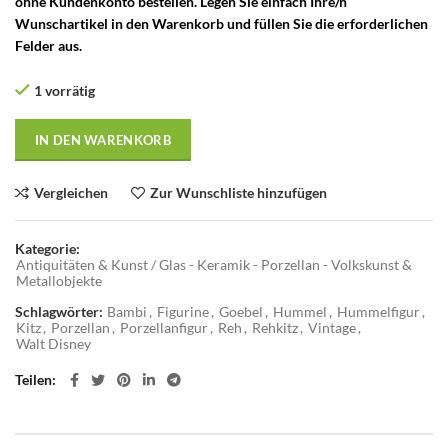
ohne Kundenkonto bestellen. Legen Sie einfach Ihre/n
Wunschartikel in den Warenkorb und füllen Sie die erforderlichen
Felder aus.
1 vorrätig
IN DEN WARENKORB
Vergleichen
Zur Wunschliste hinzufügen
Kategorie:
Antiquitäten & Kunst / Glas - Keramik - Porzellan - Volkskunst &
Metallobjekte
Schlagwörter:
Bambi
,
Figurine
,
Goebel
,
Hummel
,
Hummelfigur
,
Kitz
,
Porzellan
,
Porzellanfigur
,
Reh
,
Rehkitz
,
Vintage
,
Walt Disney
Teilen