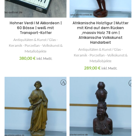
Hohner Verdi I M Akkordeon |
Afrikanische Holzfigur | Mutter
60 Bässe | weiß mit
mit Kind auf dem Rücken
Transport-Koffer
,massiv Holz 78 cm |
Afrikanische Volkskunst
Antiquitäten & Kunst / Glas -
Handarbeit
Keramik - Porzellan - Volkskunst &
Antiquitäten & Kunst / Glas -
Metallobjekte
Keramik - Porzellan - Volkskunst &
380,00
€
inkl. MwSt.
Metallobjekte
289,00
€
inkl. MwSt.