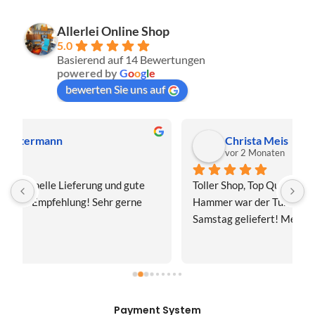
Allerlei Online Shop
5.0
Basierend auf 14 Bewertungen
powered by
G
o
o
g
l
e
bewerten Sie uns auf
Christa Meis
vor 2 Monaten
Toller Shop, Top Qualität. Aber der absolute 
E
Hammer war der Turboversand!!! Freitag bestellt, 
f
Samstag geliefert! Mega, nur zu empfehlen👍
v
Payment System