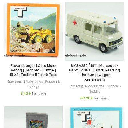
Ravensburger | Otto Maier
SIKU V292 / 1911 | Mercedes-
Verlag | Technik – Puzzle |
Benz L 406 D | Unfall Rettung
15.241 Technik II 3 x 49 Teile
– Rettungswagen
,cremeweiß
Spielzeug | Modellautos | Puppen &
Spielzeug | Modellautos | Puppen &
Teddys
Teddys
9,50
€
inkl. MwSt.
89,90
€
inkl. MwSt.