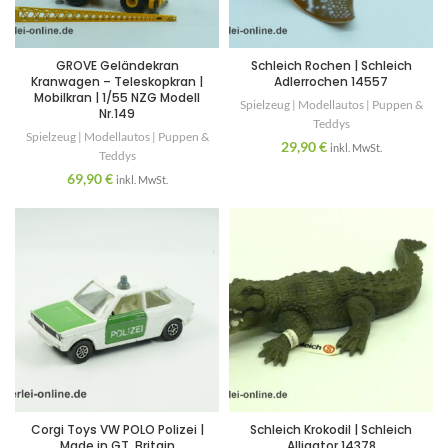
GROVE Geländekran
Schleich Rochen | Schleich
Kranwagen – Teleskopkran |
Adlerrochen 14557
Mobilkran | 1/55 NZG Modell
Spielzeug | Modellautos | Puppen &
Nr.149
Teddys
Spielzeug | Modellautos | Puppen &
29,90
€
inkl. MwSt.
Teddys
69,90
€
inkl. MwSt.
Corgi Toys VW POLO Polizei |
Schleich Krokodil | Schleich
Made in GT. Britain
Alligator 14378