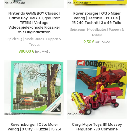
Nintendo GAME BOY Classic |
Ravensburger | Otto Maier
Game Boy DMG-01 ,grau mit
Verlag | Technik – Puzzle |
TETRIS | Vintage
15.240 Technik I 3 x 49 Teile
Videospielekonsole Klassiker
Spielzeug | Modellautos | Puppen &
mit Originalkarton
Teddys
Spielzeug | Modellautos | Puppen &
9,50
€
inkl. MwSt.
Teddys
980,00
€
inkl. MwSt.
Ravensburger | Otto Maier
Corgi Major Toys 1111 Massey
Verlag | 3 City – Puzzle | 15.251
Ferguson 780 Combine