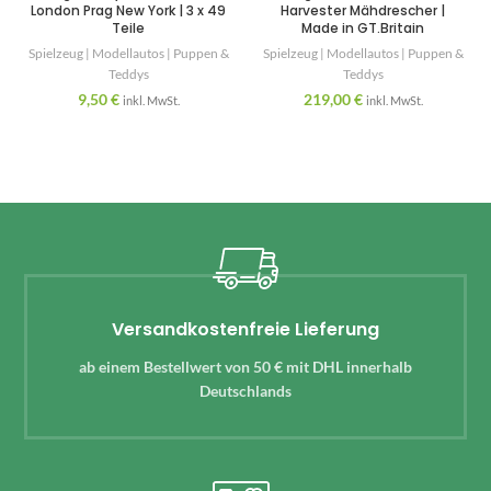
London Prag New York | 3 x 49
Harvester Mähdrescher |
Teile
Made in GT.Britain
Spielzeug | Modellautos | Puppen &
Spielzeug | Modellautos | Puppen &
Teddys
Teddys
9,50
€
219,00
€
inkl. MwSt.
inkl. MwSt.
Versandkostenfreie Lieferung
ab einem Bestellwert von 50 € mit DHL innerhalb
Deutschlands