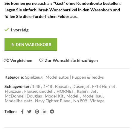
Sie können gerne auch als "Gast" ohne Kundenkonto bestellen.
Legen Sie einfach Ihre/n Wunschartikel in den Warenkorb und
füllen Sie die erforderlichen Felder aus.
1 vorrätig
IN DEN WARENKORB
Vergleichen
Zur Wunschliste hinzufügen
Kategorie:
Spielzeug | Modellautos | Puppen & Teddys
Schlagwörter:
1:48
,
1/48
,
Bausatz
,
Düsenjet
,
F-18 Hornet
,
Flugzeug
,
Flugzeugmodell
,
HORNET
,
Italeri
,
Jet
,
McDonnell Douglas
,
Model Kit
,
Modell
,
Modellbau
,
Modellbausatz
,
Navy Fighter Plane
,
No.809
,
Vintage
Teilen