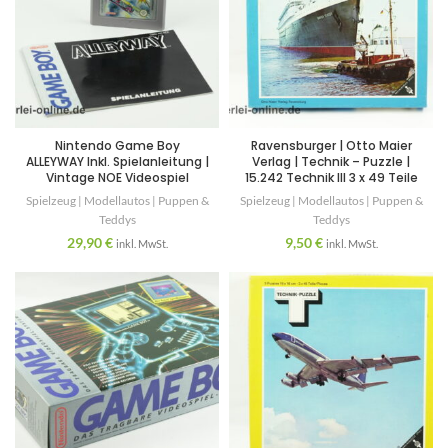
Nintendo Game Boy
Ravensburger | Otto Maier
ALLEYWAY Inkl. Spielanleitung |
Verlag | Technik – Puzzle |
Vintage NOE Videospiel
15.242 Technik III 3 x 49 Teile
Spielzeug | Modellautos | Puppen &
Spielzeug | Modellautos | Puppen &
Teddys
Teddys
29,90
€
9,50
€
inkl. MwSt.
inkl. MwSt.