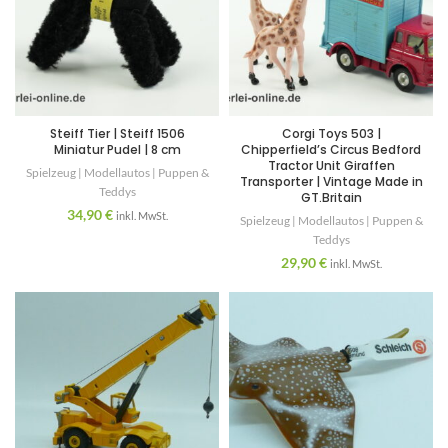
Steiff Tier | Steiff 1506
Corgi Toys 503 |
Miniatur Pudel | 8 cm
Chipperfield’s Circus Bedford
Tractor Unit Giraffen
Spielzeug | Modellautos | Puppen &
Transporter | Vintage Made in
Teddys
GT.Britain
34,90
€
inkl. MwSt.
Spielzeug | Modellautos | Puppen &
Teddys
29,90
€
inkl. MwSt.