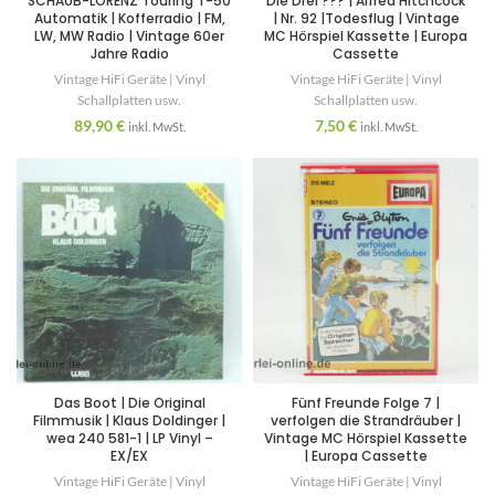
SCHAUB-LORENZ Touring T-50
Die Drei ??? | Alfred Hitchcock
Automatik | Kofferradio | FM,
| Nr. 92 |Todesflug | Vintage
LW, MW Radio | Vintage 60er
MC Hörspiel Kassette | Europa
Jahre Radio
Cassette
Vintage HiFi Geräte | Vinyl
Vintage HiFi Geräte | Vinyl
Schallplatten usw.
Schallplatten usw.
89,90
€
7,50
€
inkl. MwSt.
inkl. MwSt.
Das Boot | Die Original
Fünf Freunde Folge 7 |
Filmmusik | Klaus Doldinger |
verfolgen die Strandräuber |
wea 240 581-1 | LP Vinyl –
Vintage MC Hörspiel Kassette
EX/EX
| Europa Cassette
Vintage HiFi Geräte | Vinyl
Vintage HiFi Geräte | Vinyl