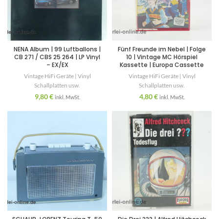
NENA Album | 99 Luftballons |
Fünf Freunde im Nebel | Folge
CB 271 / CBS 25 264 | LP Vinyl
10 | Vintage MC Hörspiel
– EX/EX
Kassette | Europa Cassette
Vintage HiFi Geräte | Vinyl
Vintage HiFi Geräte | Vinyl
Schallplatten usw.
Schallplatten usw.
9,80
€
4,80
€
inkl. MwSt.
inkl. MwSt.