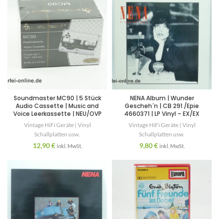
Soundmaster MC90 | 5 Stück
NENA Album | Wunder
Audio Cassette | Music and
Gescheh´n | CB 291 /Epie
Voice Leerkassette | NEU/OVP
4660371 | LP Vinyl – EX/EX
Vintage HiFi Geräte | Vinyl
Vintage HiFi Geräte | Vinyl
Schallplatten usw.
Schallplatten usw.
12,90
€
9,80
€
inkl. MwSt.
inkl. MwSt.