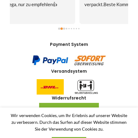
verpackt.Beste Kommunikation.Gerne mal wieder!
z
Payment System
Versandsystem
Widerrufsrecht
VERTRAG WIDERRUFEN
Wir verwenden Cookies, um Ihr Erlebnis auf unserer Website
zu verbessern.
Durch das Surfen auf dieser Website stimmen
Allerlei-Online
2024
Dienstleistungen Häuser
. Antiquitäten und Second Hand
Sie der Verwendung von Cookies zu.
Produkte Online Shop.