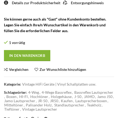
Details zur Produktsicherheit
Entsorgungshinweis
Sie können gerne auch als "Gast" ohne Kundenkonto bestellen.
Legen Sie einfach Ihre/n Wunschartikel in den Warenkorb und
füllen Sie die erforderlichen Felder aus.
1 vorrätig
IN DEN WARENKORB
Vergleichen
Zur Wunschliste hinzufügen
Kategorie:
Vintage HiFi Geräte | Vinyl Schallplatten usw.
Schlagwörter:
4-Weg
,
4-Wege Bassreflex
,
Bassreflex Lautsprecher
,
Boxen
,
HI-FI
,
Hochtöner
,
Holzgehäuse
,
J-50
,
JAMO
,
Jamo J50
,
Jamo Lautsprecher
,
JR-50
,
JR50
,
Kaufen
,
Lautsprecherboxen
,
Mitteltöner
,
Palisander Holz
,
Standlautsprecher
,
Teakholz
,
Tieftöner
,
Vintage Lautsprecher