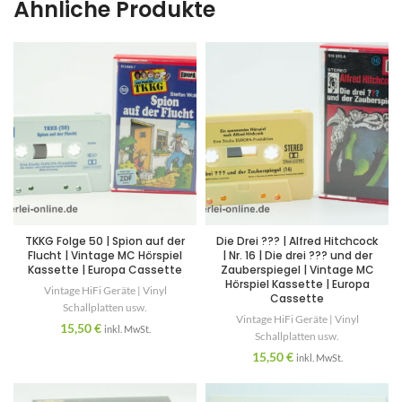
Ähnliche Produkte
TKKG Folge 50 | Spion auf der
Die Drei ??? | Alfred Hitchcock
Flucht | Vintage MC Hörspiel
| Nr. 16 | Die drei ??? und der
Kassette | Europa Cassette
Zauberspiegel | Vintage MC
Hörspiel Kassette | Europa
Vintage HiFi Geräte | Vinyl
Cassette
Schallplatten usw.
Vintage HiFi Geräte | Vinyl
15,50
€
inkl. MwSt.
Schallplatten usw.
15,50
€
inkl. MwSt.