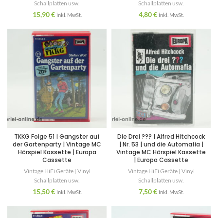
Schallplatten usw.
Schallplatten usw.
15,90
€
4,80
€
inkl. MwSt.
inkl. MwSt.
TKKG Folge 51 | Gangster auf
Die Drei ??? | Alfred Hitchcock
der Gartenparty | Vintage MC
| Nr. 53 | und die Automafia |
Hörspiel Kassette | Europa
Vintage MC Hörspiel Kassette
Cassette
| Europa Cassette
Vintage HiFi Geräte | Vinyl
Vintage HiFi Geräte | Vinyl
Schallplatten usw.
Schallplatten usw.
15,50
€
7,50
€
inkl. MwSt.
inkl. MwSt.