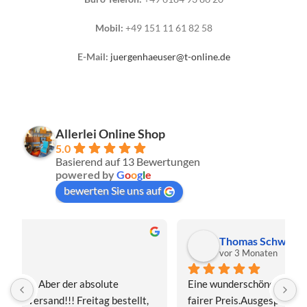
Mobil:
+49 151 11 61 82 58
E-Mail:
juergenhaeuser@t-online.de
Allerlei Online Shop
5.0
Basierend auf 13 Bewertungen
powered by
G
o
o
g
l
e
bewerten Sie uns auf
Thomas Schwaiger
vor 3 Monaten
Eine wunderschöne Hummel-Madonnenfigur.Sehr 
s
fairer Preis.Ausgesprochen sorgfältig 
J