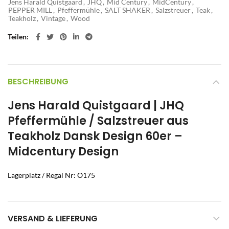
Jens Harald Quistgaard
,
JHQ
,
Mid Century
,
MidCentury
,
PEPPER MILL
,
Pfeffermühle
,
SALT SHAKER
,
Salzstreuer
,
Teak
,
Teakholz
,
Vintage
,
Wood
Teilen
BESCHREIBUNG
Jens Harald Quistgaard | JHQ
Pfeffermühle / Salzstreuer aus
Teakholz Dansk Design 60er –
Midcentury Design
Lagerplatz / Regal Nr: O175
VERSAND & LIEFERUNG