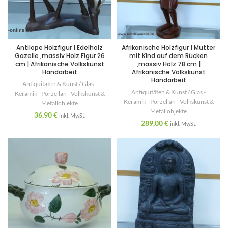
Antilope Holzfigur | Edelholz
Afrikanische Holzfigur | Mutter
Gazelle ,massiv Holz Figur 26
mit Kind auf dem Rücken
cm | Afrikanische Volkskunst
,massiv Holz 78 cm |
Handarbeit
Afrikanische Volkskunst
Handarbeit
Antiquitäten & Kunst / Glas -
Antiquitäten & Kunst / Glas -
Keramik - Porzellan - Volkskunst &
Keramik - Porzellan - Volkskunst &
Metallobjekte
Metallobjekte
36,90
€
inkl. MwSt.
289,00
€
inkl. MwSt.