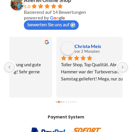
Allerlei Online Shop
5.0
Basierend auf 14 Bewertungen
powered by
G
o
o
g
l
e
bewerten Sie uns auf
Christa Meis
vor 2 Monaten
Toller Shop, Top Qualität. Aber der absolute 
E
Hammer war der Turboversand!!! Freitag bestellt, 
f
Samstag geliefert! Mega, nur zu empfehlen👍
v
Payment System