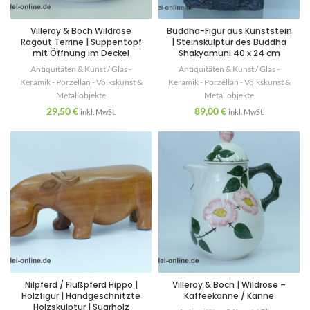
Villeroy & Boch Wildrose
Buddha-Figur aus Kunststein
Ragout Terrine | Suppentopf
| Steinskulptur des Buddha
mit Öffnung im Deckel
Shakyamuni 40 x 24 cm
Antiquitäten & Kunst / Glas -
Antiquitäten & Kunst / Glas -
Keramik - Porzellan - Volkskunst &
Keramik - Porzellan - Volkskunst &
Metallobjekte
Metallobjekte
29,50
€
89,00
€
inkl. MwSt.
inkl. MwSt.
Nilpferd / Flußpferd Hippo |
Villeroy & Boch | Wildrose –
Holzfigur | Handgeschnitzte
Kaffeekanne / Kanne
Holzskulptur | Suarholz