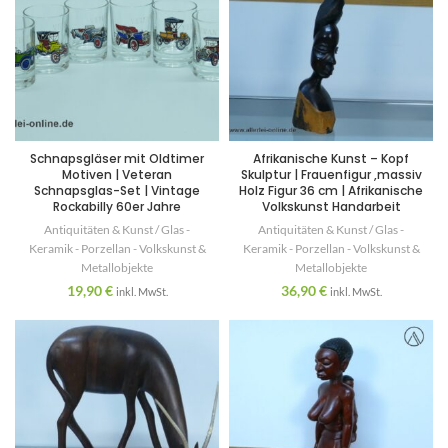
Schnapsgläser mit Oldtimer
Afrikanische Kunst – Kopf
Motiven | Veteran
Skulptur | Frauenfigur ,massiv
Schnapsglas-Set | Vintage
Holz Figur 36 cm | Afrikanische
Rockabilly 60er Jahre
Volkskunst Handarbeit
Antiquitäten & Kunst / Glas -
Antiquitäten & Kunst / Glas -
Keramik - Porzellan - Volkskunst &
Keramik - Porzellan - Volkskunst &
Metallobjekte
Metallobjekte
19,90
€
36,90
€
inkl. MwSt.
inkl. MwSt.