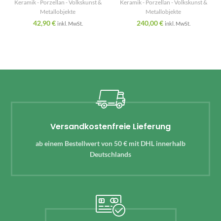
Keramik - Porzellan - Volkskunst &
Keramik - Porzellan - Volkskunst &
Metallobjekte
Metallobjekte
42,90
€
240,00
€
inkl. MwSt.
inkl. MwSt.
Versandkostenfreie Lieferung
ab einem Bestellwert von 50 € mit DHL innerhalb
Deutschlands