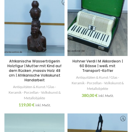
Afrikanische Wasserträgerin
Hohner Verdi I M Akkordeon |
Holzfigur | Mutter mit Kind auf
60 Bässe | weiß mit
dem Rücken ,massiv Holz 48
Transport-Koffer
cm | Afrikanische Volkskunst
Antiquitäten & Kunst / Glas -
Handarbeit
Keramik - Porzellan - Volkskunst &
Antiquitäten & Kunst / Glas -
Metallobjekte
Keramik - Porzellan - Volkskunst &
380,00
€
inkl. MwSt.
Metallobjekte
119,00
€
inkl. MwSt.