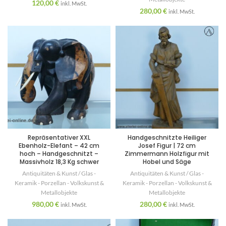
120,00
€
inkl. MwSt.
280,00
€
inkl. MwSt.
Repräsentativer XXL
Handgeschnitzte Heiliger
Ebenholz-Elefant – 42 cm
Josef Figur | 72 cm
hoch – Handgeschnitzt –
Zimmermann Holzfigur mit
Massivholz 18,3 Kg schwer
Hobel und Säge
Antiquitäten & Kunst / Glas -
Antiquitäten & Kunst / Glas -
Keramik - Porzellan - Volkskunst &
Keramik - Porzellan - Volkskunst &
Metallobjekte
Metallobjekte
980,00
€
280,00
€
inkl. MwSt.
inkl. MwSt.