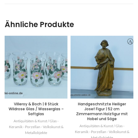
Ähnliche Produkte
Villeroy & Boch | 8 Stück
Handgeschnitzte Heiliger
Wildrose Glas / Wasserglas –
Josef Figur | 52 cm
Saftglas
Zimmermann Holzfigur mit
Hobel und Säge
Antiquitäten & Kunst / Glas -
Antiquitäten & Kunst / Glas -
Keramik - Porzellan - Volkskunst &
Keramik - Porzellan - Volkskunst &
Metallobjekte
Metallobjekte