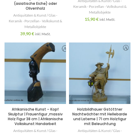
Antiquitäten & Kunst / Glas -
(asiatische Eiche) oder
Keramik - Porzellan - Volkskunst &
Olivenholz
Metallobjekte
Antiquitäten & Kunst / Glas -
15,90
€
inkl. MwSt.
Keramik - Porzellan - Volkskunst &
Metallobjekte
39,90
€
inkl. MwSt.
Afrikanische Kunst – Kopf
Holzbildhauer Gstöttner
Skulptur | Frauenfigur ,massiv
Nachtwächter mit Hellebarde
Holz Figur 38 cm | Afrikanische
und Laterne | 71 cm Holzfigur
Volkskunst Handarbeit
mit Beleuchtung
Antiquitäten & Kunst / Glas -
Antiquitäten & Kunst / Glas -