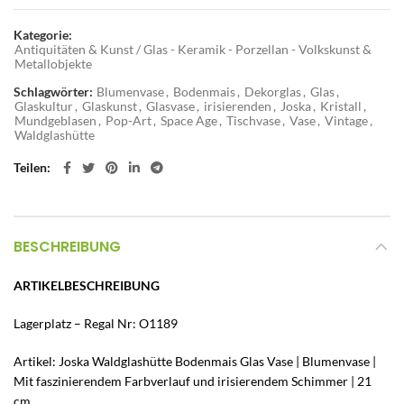
Kategorie:
Antiquitäten & Kunst / Glas - Keramik - Porzellan - Volkskunst &
Metallobjekte
Schlagwörter:
Blumenvase
,
Bodenmais
,
Dekorglas
,
Glas
,
Glaskultur
,
Glaskunst
,
Glasvase
,
irisierenden
,
Joska
,
Kristall
,
Mundgeblasen
,
Pop-Art
,
Space Age
,
Tischvase
,
Vase
,
Vintage
,
Waldglashütte
Teilen
BESCHREIBUNG
ARTIKELBESCHREIBUNG
Lagerplatz – Regal Nr: O1189
Artikel: Joska Waldglashütte Bodenmais Glas Vase | Blumenvase |
Mit faszinierendem Farbverlauf und irisierendem Schimmer | 21
cm