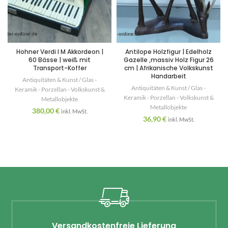
Hohner Verdi I M Akkordeon |
Antilope Holzfigur | Edelholz
60 Bässe | weiß mit
Gazelle ,massiv Holz Figur 26
Transport-Koffer
cm | Afrikanische Volkskunst
Handarbeit
Antiquitäten & Kunst / Glas -
Antiquitäten & Kunst / Glas -
Keramik - Porzellan - Volkskunst &
Keramik - Porzellan - Volkskunst &
Metallobjekte
Metallobjekte
380,00
€
inkl. MwSt.
36,90
€
inkl. MwSt.
Versandkostenfreie Lieferung