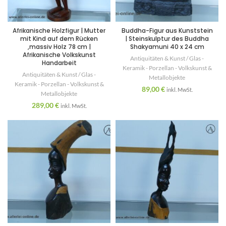
Afrikanische Holzfigur | Mutter
Buddha-Figur aus Kunststein
mit Kind auf dem Rücken
| Steinskulptur des Buddha
,massiv Holz 78 cm |
Shakyamuni 40 x 24 cm
Afrikanische Volkskunst
Antiquitäten & Kunst / Glas -
Handarbeit
Keramik - Porzellan - Volkskunst &
Antiquitäten & Kunst / Glas -
Metallobjekte
Keramik - Porzellan - Volkskunst &
89,00
€
inkl. MwSt.
Metallobjekte
289,00
€
inkl. MwSt.