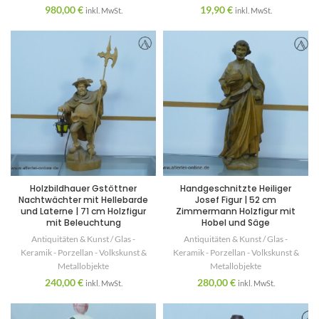
980,00
€
19,90
€
inkl. MwSt.
inkl. MwSt.
Holzbildhauer Gstöttner
Handgeschnitzte Heiliger
Nachtwächter mit Hellebarde
Josef Figur | 52 cm
und Laterne | 71 cm Holzfigur
Zimmermann Holzfigur mit
mit Beleuchtung
Hobel und Säge
Antiquitäten & Kunst / Glas -
Antiquitäten & Kunst / Glas -
Keramik - Porzellan - Volkskunst &
Keramik - Porzellan - Volkskunst &
Metallobjekte
Metallobjekte
240,00
€
280,00
€
inkl. MwSt.
inkl. MwSt.