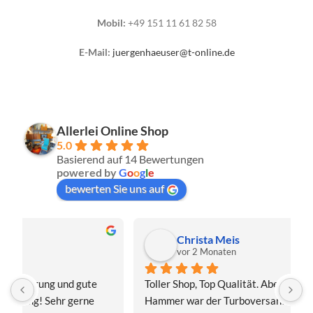
Mobil:
+49 151 11 61 82 58
E-Mail:
juergenhaeuser@t-online.de
Allerlei Online Shop
5.0
Basierend auf 14 Bewertungen
powered by
G
o
o
g
l
e
bewerten Sie uns auf
Christa Meis
vor 2 Monaten
Toller Shop, Top Qualität. Aber der absolute 
E
Hammer war der Turboversand!!! Freitag bestellt, 
f