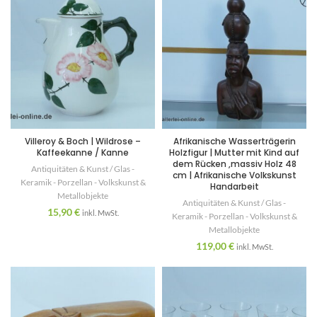
Villeroy & Boch | Wildrose –
Afrikanische Wasserträgerin
Kaffeekanne / Kanne
Holzfigur | Mutter mit Kind auf
dem Rücken ,massiv Holz 48
Antiquitäten & Kunst / Glas -
cm | Afrikanische Volkskunst
Keramik - Porzellan - Volkskunst &
Handarbeit
Metallobjekte
Antiquitäten & Kunst / Glas -
15,90
€
inkl. MwSt.
Keramik - Porzellan - Volkskunst &
Metallobjekte
119,00
€
inkl. MwSt.