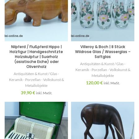
Nilpferd / Flußpferd Hippo |
Villeroy & Boch | 8 Stück
Holzfigur | Handgeschnitzte
Wildrose Glas / Wasserglas –
Holzskulptur | Suarholz
Saftglas
(asiatische Eiche) oder
Antiquitäten & Kunst / Glas -
Olivenholz
Keramik - Porzellan - Volkskunst &
Antiquitäten & Kunst / Glas -
Metallobjekte
Keramik - Porzellan - Volkskunst &
120,00
€
inkl. MwSt.
Metallobjekte
39,90
€
inkl. MwSt.