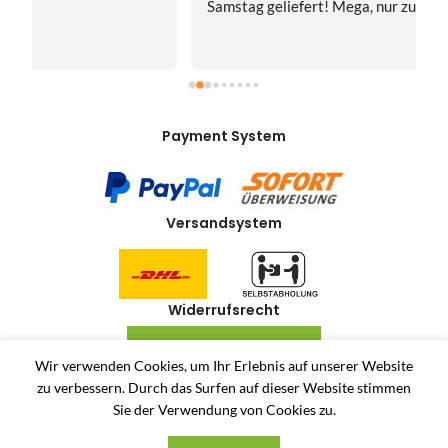
Samstag geliefert! Mega, nur zu empfehlen👍
v
Payment System
Versandsystem
Widerrufsrecht
VERTRAG WIDERRUFEN
Wir verwenden Cookies, um Ihr Erlebnis auf unserer Website
zu verbessern.
Durch das Surfen auf dieser Website stimmen
Allerlei-Online
2024
Dienstleistungen Häuser
. Antiquitäten und Second Hand
Sie der Verwendung von Cookies zu.
Produkte Online Shop.
Unsere AGB
Privatsphäre und Datenschutz
Widerrufsrecht