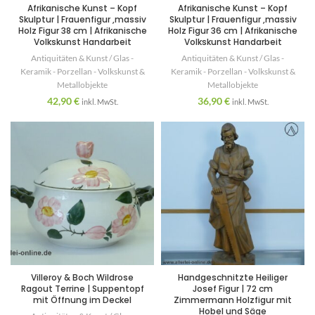
Afrikanische Kunst – Kopf
Afrikanische Kunst – Kopf
Skulptur | Frauenfigur ,massiv
Skulptur | Frauenfigur ,massiv
Holz Figur 38 cm | Afrikanische
Holz Figur 36 cm | Afrikanische
Volkskunst Handarbeit
Volkskunst Handarbeit
Antiquitäten & Kunst / Glas -
Antiquitäten & Kunst / Glas -
Keramik - Porzellan - Volkskunst &
Keramik - Porzellan - Volkskunst &
Metallobjekte
Metallobjekte
42,90
€
36,90
€
inkl. MwSt.
inkl. MwSt.
Villeroy & Boch Wildrose
Handgeschnitzte Heiliger
Ragout Terrine | Suppentopf
Josef Figur | 72 cm
mit Öffnung im Deckel
Zimmermann Holzfigur mit
Hobel und Säge