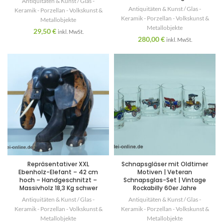
Antiquitäten & Kunst / Glas -
Antiquitäten & Kunst / Glas -
Keramik - Porzellan - Volkskunst &
Keramik - Porzellan - Volkskunst &
Metallobjekte
Metallobjekte
29,50
€
inkl. MwSt.
280,00
€
inkl. MwSt.
Repräsentativer XXL
Schnapsgläser mit Oldtimer
Ebenholz-Elefant – 42 cm
Motiven | Veteran
hoch – Handgeschnitzt –
Schnapsglas-Set | Vintage
Massivholz 18,3 Kg schwer
Rockabilly 60er Jahre
Antiquitäten & Kunst / Glas -
Antiquitäten & Kunst / Glas -
Keramik - Porzellan - Volkskunst &
Keramik - Porzellan - Volkskunst &
Metallobjekte
Metallobjekte