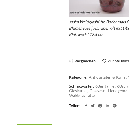
Joska Waldglashütte Bodenmais Gl
Blumenvase | Handbemalt mit Libe
Blattwerk | 17,5 cm –
Blumenvase
Vergleichen
Zur Wunsch
Kategorie:
Antiquitäten & Kunst /
Schlagwörter:
60er Jahre
,
60s
,
7
Glaskunst
,
Glasvase
,
Handgemal
Waldglashütte
Teilen