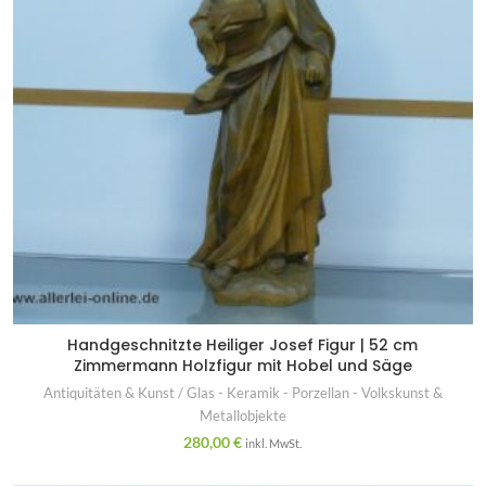
Handgeschnitzte Heiliger Josef Figur | 52 cm
Zimmermann Holzfigur mit Hobel und Säge
Antiquitäten & Kunst / Glas - Keramik - Porzellan - Volkskunst &
Metallobjekte
280,00
€
inkl. MwSt.