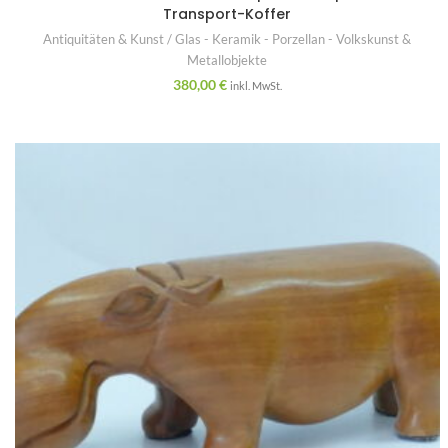
Transport-Koffer
Antiquitäten & Kunst / Glas - Keramik - Porzellan - Volkskunst &
Metallobjekte
380,00
€
inkl. MwSt.