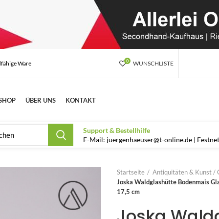
0
dfähige Ware
WUNSCHLISTE
SHOP
ÜBER UNS
KONTAKT
Support & Bestellhilfe
E-Mail: juergenhaeuser@t-online.de | Festn
Startseite
Antiquitäten & Kunst / 
Joska Waldglashütte Bodenmais Glas
17,5 cm
Joska Wald