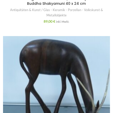
Buddha Shakyamuni 40 x 24 cm
Antiquitäten & Kunst / Glas - Keramik - Porzellan - Volkskunst &
Metallobjekte
89,00
€
inkl. MwSt.