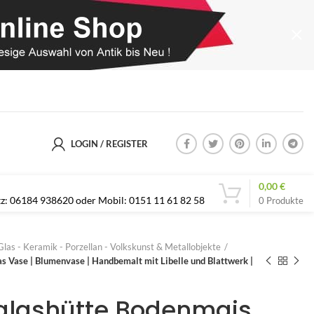
LOGIN / REGISTER
0,00
€
etz: 06184 938620 oder Mobil: 0151 11 61 82 58
0
Produkte
Glas - Keramik - Porzellan - Volkskunst & Metallobjekte
 Vase | Blumenvase | Handbemalt mit Libelle und Blattwerk |
glashütte Bodenmais