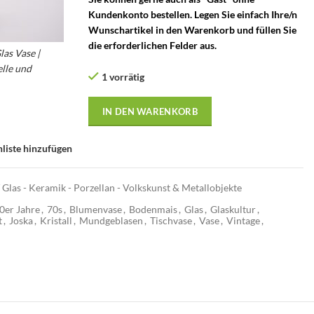
Kundenkonto bestellen. Legen Sie einfach Ihre/n
Wunschartikel in den Warenkorb und füllen Sie
die erforderlichen Felder aus.
as Vase |
lle und
1 vorrätig
 Handbemalt
IN DEN WARENKORB
liste hinzufügen
 Glas - Keramik - Porzellan - Volkskunst & Metallobjekte
0er Jahre
,
70s
,
Blumenvase
,
Bodenmais
,
Glas
,
Glaskultur
,
t
,
Joska
,
Kristall
,
Mundgeblasen
,
Tischvase
,
Vase
,
Vintage
,