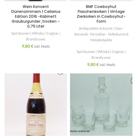
Wein Konvent
BMF Cowboyhut
Dürrenzimmern | Cellarius
Flaschenkorken | Vintage
Edition 2016 -Kabinett
Zierkorken in Cowboyhut-
Grauburgunder ,trocken –
Form
0,75 Liter
Antiquitäten & Kunst / Glas -
Spirituosen | Whisky | Cognac |
Keramik - Porzellan - Volkskunst &
Brandy usw.
Metallobjekte
9,80
€
,
inkl. MwSt.
Spirituosen | Whisky | Cognac |
Brandy usw.
9,80
€
inkl. MwSt.