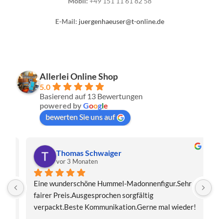
Mobil:
+49 151 11 61 82 58
E-Mail:
juergenhaeuser@t-online.de
Allerlei Online Shop
5.0
Basierend auf 13 Bewertungen
powered by
G
o
o
g
l
e
bewerten Sie uns auf
Thomas Schwaiger
vor 3 Monaten
Eine wunderschöne Hummel-Madonnenfigur.Sehr 
s
fairer Preis.Ausgesprochen sorgfältig 
J
verpackt.Beste Kommunikation.Gerne mal wieder!
z