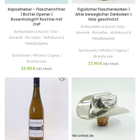
Kapselheber – Flaschenöffner
Figürlicher Flaschenkorken |
| Bottel Opener |
Alter beweglicher Zierkorken |
Rosenholzgriff Rostfrei mit
Holz geschnitzt
OVP
Antiquitäten & Kunst / Glas -
Antiquitäten & Kunst / Glas -
Keramik - Porzellan - Volkskunst &
Keramik - Porzellan - Volkskunst &
Metallobjekte
Metallobjekte
,
,
Spirituosen | Whisky | Cognac |
Spirituosen | Whisky | Cognac |
Brandy usw.
Brandy usw.
17,90
€
inkl. MwSt.
29,90
€
inkl. MwSt.