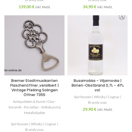
139,00
€
34,90
€
inkl. MwSt.
inkl. MwSt.
Bremer Stadtmusikanten
Busamobka – Viljamovka |
Flaschenöffner ,versilbert |
Birnen-Obstbrand 0,7L – 41%
Vintage Pfeilring Solingen
vol.
Öffner 7355
Spirituosen | Whisky | Cognac |
Antiquitäten & Kunst / Glas -
Brandy usw.
Keramik - Porzellan - Volkskunst &
29,90
€
inkl. MwSt.
Metallobjekte
,
Spirituosen | Whisky | Cognac |
Brandy usw.