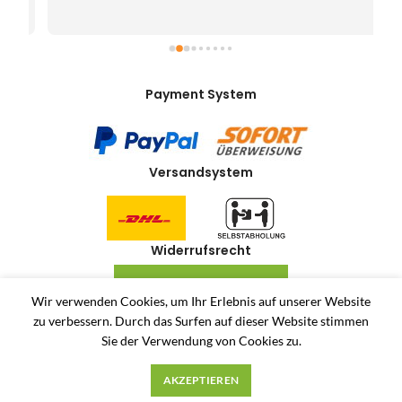
Payment System
Versandsystem
Widerrufsrecht
VERTRAG WIDERRUFEN
Wir verwenden Cookies, um Ihr Erlebnis auf unserer Website
zu verbessern.
Durch das Surfen auf dieser Website stimmen
Allerlei-Online
2024
Dienstleistungen Häuser
. Antiquitäten und Second Hand
Sie der Verwendung von Cookies zu.
Produkte Online Shop.
Unsere AGB
Privatsphäre und Datenschutz
Widerrufsrecht
AKZEPTIEREN
Impressum
Über uns