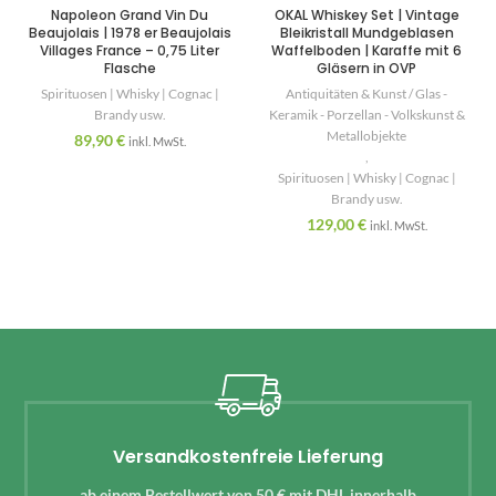
Napoleon Grand Vin Du
OKAL Whiskey Set | Vintage
Beaujolais | 1978 er Beaujolais
Bleikristall Mundgeblasen
Villages France – 0,75 Liter
Waffelboden | Karaffe mit 6
Flasche
Gläsern in OVP
Spirituosen | Whisky | Cognac |
Antiquitäten & Kunst / Glas -
Brandy usw.
Keramik - Porzellan - Volkskunst &
Metallobjekte
89,90
€
inkl. MwSt.
,
Spirituosen | Whisky | Cognac |
Brandy usw.
129,00
€
inkl. MwSt.
Versandkostenfreie Lieferung
ab einem Bestellwert von 50 € mit DHL innerhalb