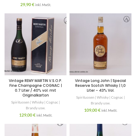
29,90
€
inkl. MwSt.
Vintage REMY MARTIN V.S.O.P.
Vintage Long John | Special
Fine Champagne COGNAC |
Reserve Scotch Whisky | 1,0
0.7 Liter / 40% vol. mit
Liter – 43% Vol.
Originalkarton
Spirituosen | Whisky | Cognac |
Spirituosen | Whisky | Cognac |
Brandy usw.
Brandy usw.
109,00
€
inkl. MwSt.
129,00
€
inkl. MwSt.