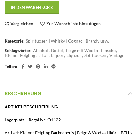
IN DEN WARENKORB
Vergleichen
Zur Wunschliste hinzufügen
Kategorie:
Spirituosen | Whisky | Cognac | Brandy usw.
Schlagwörter:
Alkohol
,
Bottel
,
Feige mit Wodka
,
Flasche
,
Kleiner Feigling
,
Likör
,
Liquer
,
Liqueur
,
Spirituosen
,
Vintage
Teilen
BESCHREIBUNG
ARTIKELBESCHREIBUNG
Lagerplatz – Regal Nr: O1129
Artikel: Kleiner Feigling Barkeeper`s | Feige & Wodka Likör – BEHN