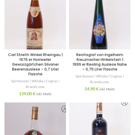
Carl Strieth Winkel Rheingau |
Reichsgraf von Ingelheim
1976 er Horrweiler
Kreuznacher Hinkelstein |
Gewürzgärtchen Silvaner
1999 er Riesling Auslese Nahe
Beerenauslese – 0,7 Liter
– 0,75 Liter Flasche
Flasche
Spirituosen | Whisky | Cognac |
Spirituosen | Whisky | Cognac |
Brandy usw.
Brandy usw.
54,90
€
inkl. MwSt.
139,00
€
inkl. MwSt.