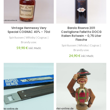
Vintage Hennessy Very
Barolo Riserva 2011
Special COGNAC 40% – 70cl
Castiglione Falletto DOCG
Italien Rotwein – 0,75 Liter
Spirituosen | Whisky | Cognac |
Flasche
Brandy usw.
Spirituosen | Whisky | Cognac |
59,90
€
inkl. MwSt.
Brandy usw.
24,90
€
inkl. MwSt.