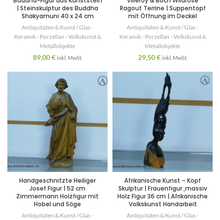
Buddha-Figur aus Kunststein
Villeroy & Boch Wildrose
| Steinskulptur des Buddha
Ragout Terrine | Suppentopf
Shakyamuni 40 x 24 cm
mit Öffnung im Deckel
Antiquitäten & Kunst / Glas -
Antiquitäten & Kunst / Glas -
Keramik - Porzellan - Volkskunst &
Keramik - Porzellan - Volkskunst &
Metallobjekte
Metallobjekte
89,00
€
29,50
€
inkl. MwSt.
inkl. MwSt.
Handgeschnitzte Heiliger
Afrikanische Kunst – Kopf
Josef Figur | 52 cm
Skulptur | Frauenfigur ,massiv
Zimmermann Holzfigur mit
Holz Figur 36 cm | Afrikanische
Hobel und Säge
Volkskunst Handarbeit
Antiquitäten & Kunst / Glas -
Antiquitäten & Kunst / Glas -