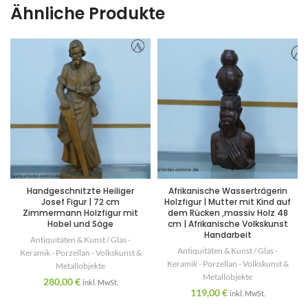
Ähnliche Produkte
Handgeschnitzte Heiliger
Afrikanische Wasserträgerin
Josef Figur | 72 cm
Holzfigur | Mutter mit Kind auf
Zimmermann Holzfigur mit
dem Rücken ,massiv Holz 48
Hobel und Säge
cm | Afrikanische Volkskunst
Handarbeit
Antiquitäten & Kunst / Glas -
Antiquitäten & Kunst / Glas -
Keramik - Porzellan - Volkskunst &
Keramik - Porzellan - Volkskunst &
Metallobjekte
Metallobjekte
280,00
€
inkl. MwSt.
119,00
€
inkl. MwSt.