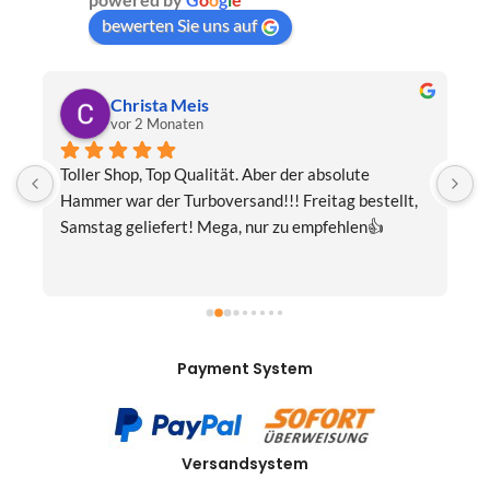
bewerten Sie uns auf
Christa Meis
vor 2 Monaten
Toller Shop, Top Qualität. Aber der absolute 
E
Hammer war der Turboversand!!! Freitag bestellt, 
f
Samstag geliefert! Mega, nur zu empfehlen👍
v
Payment System
Versandsystem