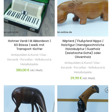
Hohner Verdi I M Akkordeon |
Nilpferd / Flußpferd Hippo |
60 Bässe | weiß mit
Holzfigur | Handgeschnitzte
Transport-Koffer
Holzskulptur | Suarholz
(asiatische Eiche) oder
Antiquitäten & Kunst / Glas -
Olivenholz
Keramik - Porzellan - Volkskunst &
Antiquitäten & Kunst / Glas -
Metallobjekte
Keramik - Porzellan - Volkskunst &
380,00
€
inkl. MwSt.
Metallobjekte
39,90
€
inkl. MwSt.