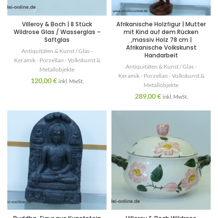
Villeroy & Boch | 8 Stück
Afrikanische Holzfigur | Mutter
Wildrose Glas / Wasserglas –
mit Kind auf dem Rücken
Saftglas
,massiv Holz 78 cm |
Afrikanische Volkskunst
Antiquitäten & Kunst / Glas -
Handarbeit
Keramik - Porzellan - Volkskunst &
Antiquitäten & Kunst / Glas -
Metallobjekte
Keramik - Porzellan - Volkskunst &
120,00
€
inkl. MwSt.
Metallobjekte
289,00
€
inkl. MwSt.