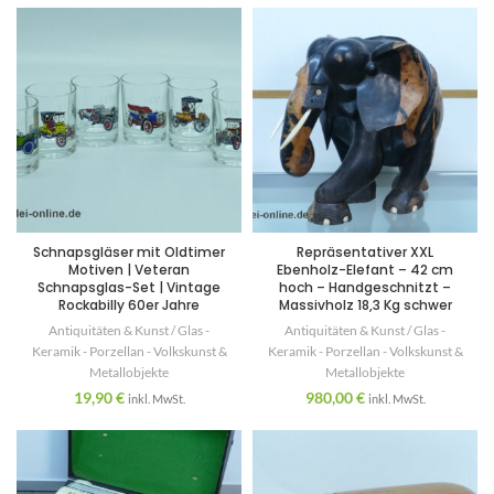
Schnapsgläser mit Oldtimer
Repräsentativer XXL
Motiven | Veteran
Ebenholz-Elefant – 42 cm
Schnapsglas-Set | Vintage
hoch – Handgeschnitzt –
Rockabilly 60er Jahre
Massivholz 18,3 Kg schwer
Antiquitäten & Kunst / Glas -
Antiquitäten & Kunst / Glas -
Keramik - Porzellan - Volkskunst &
Keramik - Porzellan - Volkskunst &
Metallobjekte
Metallobjekte
19,90
€
980,00
€
inkl. MwSt.
inkl. MwSt.