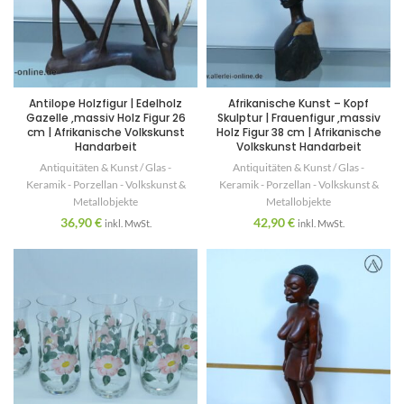
Antilope Holzfigur | Edelholz
Afrikanische Kunst – Kopf
Gazelle ,massiv Holz Figur 26
Skulptur | Frauenfigur ,massiv
cm | Afrikanische Volkskunst
Holz Figur 38 cm | Afrikanische
Handarbeit
Volkskunst Handarbeit
Antiquitäten & Kunst / Glas -
Antiquitäten & Kunst / Glas -
Keramik - Porzellan - Volkskunst &
Keramik - Porzellan - Volkskunst &
Metallobjekte
Metallobjekte
36,90
€
42,90
€
inkl. MwSt.
inkl. MwSt.