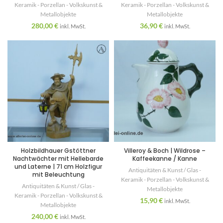
Keramik - Porzellan - Volkskunst &
Keramik - Porzellan - Volkskunst &
Metallobjekte
Metallobjekte
280,00
€
36,90
€
inkl. MwSt.
inkl. MwSt.
Holzbildhauer Gstöttner
Villeroy & Boch | Wildrose –
Nachtwächter mit Hellebarde
Kaffeekanne / Kanne
und Laterne | 71 cm Holzfigur
Antiquitäten & Kunst / Glas -
mit Beleuchtung
Keramik - Porzellan - Volkskunst &
Antiquitäten & Kunst / Glas -
Metallobjekte
Keramik - Porzellan - Volkskunst &
15,90
€
inkl. MwSt.
Metallobjekte
240,00
€
inkl. MwSt.