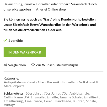
Beleuchtung
,
Kunst & Porzellan
oder Stöbern Sie einfach durch
unsere Kategorien im
Allerlei Online Shop
Sie können gerne auch als "Gast" ohne Kundenkonto bestellen.
Legen Sie einfach Ihre/n Wunschartikel in den Warenkorb und
füllen Sie die erforderlichen Felder aus.
1 vorrätig
IN DEN WARENKORB
Vergleichen
Zur Wunschliste hinzufügen
Kategorie:
Antiquitäten & Kunst / Glas - Keramik - Porzellan - Volkskunst &
Metallobjekte
Schlagwörter:
60er Jahre
,
70er Jahre
,
70s
,
Anbietschale
,
Cellini Rame D´Art
,
Emaile
,
Emaille
,
Emaille Schale
,
Emailliert
,
Emaillierung
,
Emaillware
,
Feiko
,
Handmade
,
Kupfer
,
Schale
,
Vintage