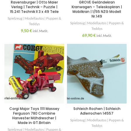
Ravensburger | Otto Maier
GROVE Geländekran
Verlag | Technik – Puzzle |
Kranwagen – Teleskopkran |
15.241 Technik II 3 x 49 Teile
Mobilkran | 1/55 NZG Modell
Nr.149
Spielzeug | Modellautos | Puppen &
Spielzeug | Modellautos | Puppen &
Teddys
Teddys
9,50
€
inkl. MwSt.
69,90
€
inkl. MwSt.
Corgi Major Toys 1111 Massey
Schleich Rochen | Schleich
Ferguson 780 Combine
Adlerrochen 14557
Harvester Mähdrescher |
Spielzeug | Modellautos | Puppen &
Made in GT.Britain
Teddys
Spielzeug | Modellautos | Puppen &