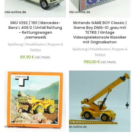
SIKU V292 / 1911 | Mercedes-
Nintendo GAME BOY Classic |
Benz L 406 D | Unfall Rettung
Game Boy DMG-01 ,grau mit
– Rettungswagen
TETRIS | Vintage
,cremeweiß
Videospielekonsole Klassiker
mit Originalkarton
Spielzeug | Modellautos | Puppen &
Spielzeug | Modellautos | Puppen &
Teddys
Teddys
89,90
€
inkl. MwSt.
980,00
€
inkl. MwSt.