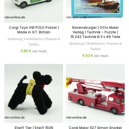
Corgi Toys VW POLO Polizei |
Ravensburger | Otto Maier
Made in GT. Britain
Verlag | Technik – Puzzle |
15.242 Technik III 3 x 49 Teile
Spielzeug | Modellautos | Puppen &
Spielzeug | Modellautos | Puppen &
Teddys
Teddys
9,80
€
inkl. MwSt.
9,50
€
inkl. MwSt.
Steiff Tier | Steiff 1506
Corgi Major 1127 Simon Snorkel