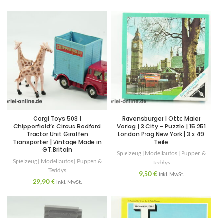
Corgi Toys 503 |
Ravensburger | Otto Maier
Chipperfield’s Circus Bedford
Verlag | 3 City – Puzzle | 15.251
Tractor Unit Giraffen
London Prag New York | 3 x 49
Transporter | Vintage Made in
Teile
GT.Britain
Spielzeug | Modellautos | Puppen &
Spielzeug | Modellautos | Puppen &
Teddys
Teddys
9,50
€
inkl. MwSt.
29,90
€
inkl. MwSt.