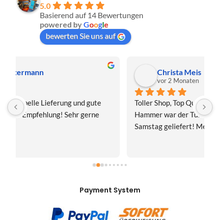
5.0
Basierend auf 14 Bewertungen
powered by
G
o
o
g
l
e
bewerten Sie uns auf
Christa Meis
vor 2 Monaten
Toller Shop, Top Qualität. Aber der absolute 
E
Hammer war der Turboversand!!! Freitag bestellt, 
f
Samstag geliefert! Mega, nur zu empfehlen👍
v
Payment System