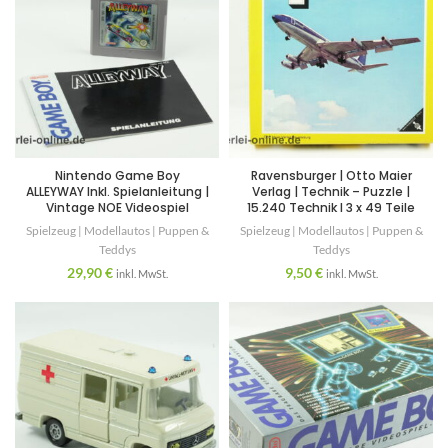
Nintendo Game Boy
Ravensburger | Otto Maier
ALLEYWAY Inkl. Spielanleitung |
Verlag | Technik – Puzzle |
Vintage NOE Videospiel
15.240 Technik I 3 x 49 Teile
Spielzeug | Modellautos | Puppen &
Spielzeug | Modellautos | Puppen &
Teddys
Teddys
29,90
€
9,50
€
inkl. MwSt.
inkl. MwSt.