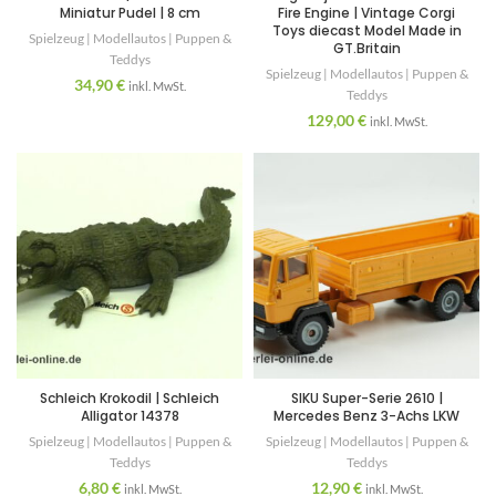
Miniatur Pudel | 8 cm
Fire Engine | Vintage Corgi
Toys diecast Model Made in
Spielzeug | Modellautos | Puppen &
GT.Britain
Teddys
Spielzeug | Modellautos | Puppen &
34,90
€
inkl. MwSt.
Teddys
129,00
€
inkl. MwSt.
Schleich Krokodil | Schleich
SIKU Super-Serie 2610 |
Alligator 14378
Mercedes Benz 3-Achs LKW
Spielzeug | Modellautos | Puppen &
Spielzeug | Modellautos | Puppen &
Teddys
Teddys
6,80
€
12,90
€
inkl. MwSt.
inkl. MwSt.