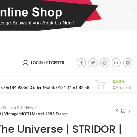
LOGIN / REGISTER
0,00
€
etz: 06184 938620 oder Mobil: 0151 11 61 82 58
0
Produkte
s | Puppen & Teddys
R | Vintage MOTU Mattel 1983 France
he Universe | STRIDOR |