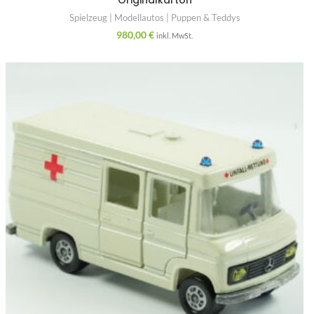
Originalkarton
Spielzeug | Modellautos | Puppen & Teddys
980,00
€
inkl. MwSt.