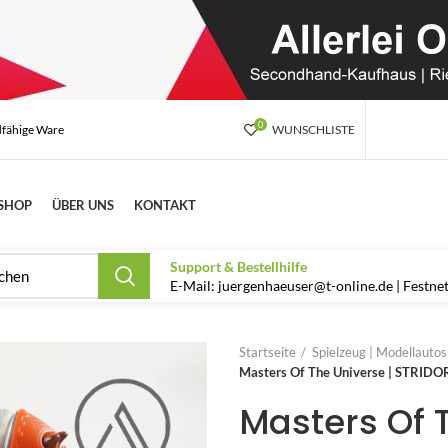
0
dfähige Ware
WUNSCHLISTE
SHOP
ÜBER UNS
KONTAKT
Support & Bestellhilfe
E-Mail: juergenhaeuser@t-online.de | Festn
Startseite
Spielzeug | Modellauto
Masters Of The Universe | STRIDO
Masters Of T