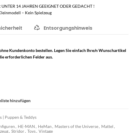
 UNTER 14 JAHREN GEEIGNET ODER GEDACHT !
leinmodell – Kein Spielzeug
sicherheit
Entsorgungshinweis
 ohne Kundenkonto bestellen. Legen Sie einfach Ihre/n Wunschartikel
ie erforderlichen Felder aus.
liste hinzufügen
os | Puppen & Teddys
nfiguren
,
HE-MAN
,
HeMan
,
Masters of the Universe
,
Mattel
,
lzeug
,
Stridor
,
Toys
,
Vintage