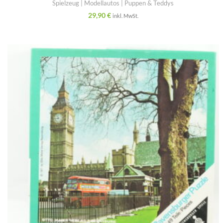
Spielzeug | Modellautos | Puppen & Teddys
29,90
€
inkl. MwSt.