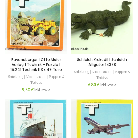
Ravensburger | Otto Maier
Schleich Krokodil | Schleich
Verlag | Technik – Puzzle |
Alligator 14378
15.241 Technik II 3 x 49 Teile
Spielzeug | Modellautos | Puppen &
Spielzeug | Modellautos | Puppen &
Teddys
Teddys
6,80
€
inkl. MwSt.
9,50
€
inkl. MwSt.