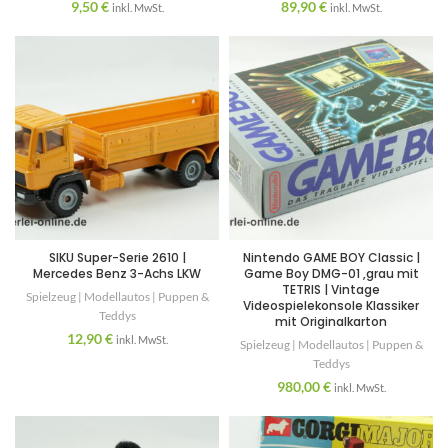
9,50
€
89,90
€
inkl. MwSt.
inkl. MwSt.
SIKU Super-Serie 2610 |
Nintendo GAME BOY Classic |
Mercedes Benz 3-Achs LKW
Game Boy DMG-01 ,grau mit
TETRIS | Vintage
Spielzeug | Modellautos | Puppen &
Videospielekonsole Klassiker
Teddys
mit Originalkarton
12,90
€
inkl. MwSt.
Spielzeug | Modellautos | Puppen &
Teddys
980,00
€
inkl. MwSt.