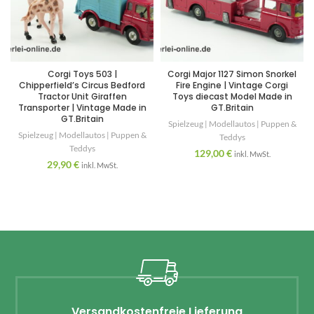
Corgi Toys 503 |
Corgi Major 1127 Simon Snorkel
Chipperfield’s Circus Bedford
Fire Engine | Vintage Corgi
Tractor Unit Giraffen
Toys diecast Model Made in
Transporter | Vintage Made in
GT.Britain
GT.Britain
Spielzeug | Modellautos | Puppen &
Spielzeug | Modellautos | Puppen &
Teddys
Teddys
129,00
€
inkl. MwSt.
29,90
€
inkl. MwSt.
Versandkostenfreie Lieferung