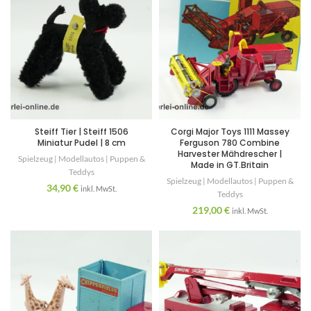
Steiff Tier | Steiff 1506
Corgi Major Toys 1111 Massey
Miniatur Pudel | 8 cm
Ferguson 780 Combine
Harvester Mähdrescher |
Spielzeug | Modellautos | Puppen &
Made in GT.Britain
Teddys
Spielzeug | Modellautos | Puppen &
34,90
€
inkl. MwSt.
Teddys
219,00
€
inkl. MwSt.