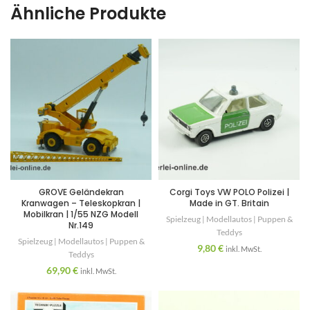
Ähnliche Produkte
GROVE Geländekran
Corgi Toys VW POLO Polizei |
Kranwagen – Teleskopkran |
Made in GT. Britain
Mobilkran | 1/55 NZG Modell
Spielzeug | Modellautos | Puppen &
Nr.149
Teddys
Spielzeug | Modellautos | Puppen &
9,80
€
inkl. MwSt.
Teddys
69,90
€
inkl. MwSt.