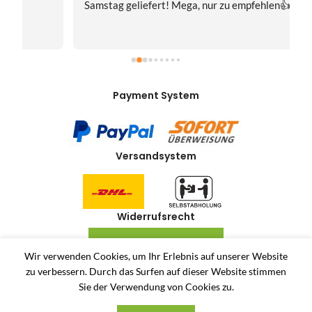
Samstag geliefert! Mega, nur zu empfehlen👍
v
Payment System
Versandsystem
Widerrufsrecht
VERTRAG WIDERRUFEN
Wir verwenden Cookies, um Ihr Erlebnis auf unserer Website
zu verbessern.
Durch das Surfen auf dieser Website stimmen
Allerlei-Online
2024
Dienstleistungen Häuser
. Antiquitäten und Second Hand
Sie der Verwendung von Cookies zu.
Produkte Online Shop.
Unsere AGB
Privatsphäre und Datenschutz
Widerrufsrecht