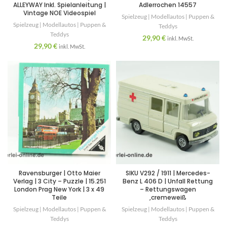
ALLEYWAY Inkl. Spielanleitung |
Adlerrochen 14557
Vintage NOE Videospiel
Spielzeug | Modellautos | Puppen &
Spielzeug | Modellautos | Puppen &
Teddys
Teddys
29,90
€
inkl. MwSt.
29,90
€
inkl. MwSt.
Ravensburger | Otto Maier
SIKU V292 / 1911 | Mercedes-
Verlag | 3 City – Puzzle | 15.251
Benz L 406 D | Unfall Rettung
London Prag New York | 3 x 49
– Rettungswagen
Teile
,cremeweiß
Spielzeug | Modellautos | Puppen &
Spielzeug | Modellautos | Puppen &
Teddys
Teddys