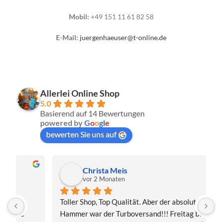
Mobil:
+49 151 11 61 82 58
E-Mail:
juergenhaeuser@t-online.de
Allerlei Online Shop
5.0
Basierend auf 14 Bewertungen
powered by
G
o
o
g
l
e
bewerten Sie uns auf
Christa Meis
vor 2 Monaten
Toller Shop, Top Qualität. Aber der absolute 
E
Hammer war der Turboversand!!! Freitag bestellt, 
f