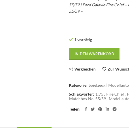
55/59 | Ford Galaxie Fire Chief 
55/59 –
1 vorrätig
IN DEN WARENKORB
Vergleichen
Zur Wunsch
Kategorie:
Spielzeug | Modellaut
Schlagwörter:
1:75
,
Fire Chief
,
F
Matchbox No. 55/59
,
Modellaut
Teilen