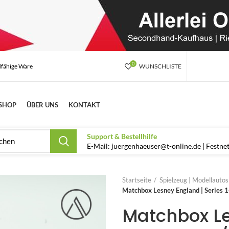
0
dfähige Ware
WUNSCHLISTE
SHOP
ÜBER UNS
KONTAKT
Support & Bestellhilfe
E-Mail: juergenhaeuser@t-online.de | Festn
Startseite
Spielzeug | Modellauto
Matchbox Lesney England | Series 1-
Matchbox Le