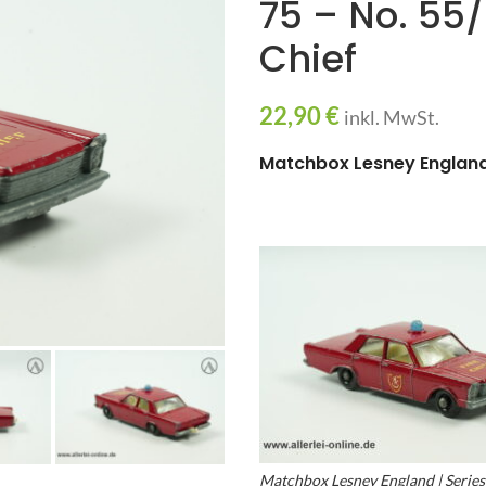
75 – No. 55/
Chief
22,90
€
inkl. MwSt.
Matchbox Lesney England |
Matchbox Lesney England | Series