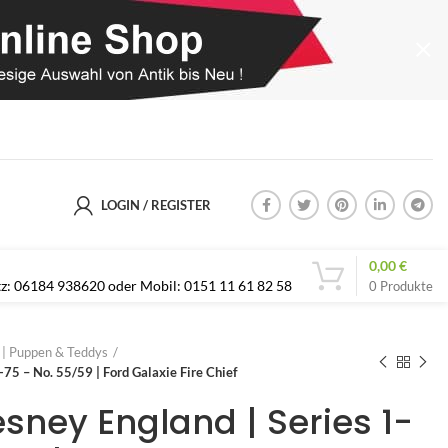
LOGIN / REGISTER
0,00
€
etz: 06184 938620 oder Mobil: 0151 11 61 82 58
0
Produkte
s | Puppen & Teddys
75 – No. 55/59 | Ford Galaxie Fire Chief
sney England | Series 1-