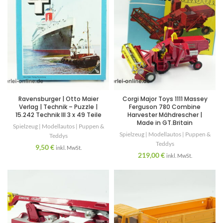
Ravensburger | Otto Maier
Corgi Major Toys 1111 Massey
Verlag | Technik – Puzzle |
Ferguson 780 Combine
15.242 Technik III 3 x 49 Teile
Harvester Mähdrescher |
Made in GT.Britain
Spielzeug | Modellautos | Puppen &
Spielzeug | Modellautos | Puppen &
Teddys
Teddys
9,50
€
inkl. MwSt.
219,00
€
inkl. MwSt.