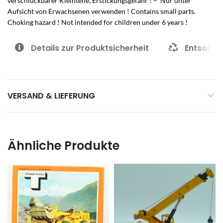
verschluckbarer Kleinteile, Erstickungsgefahr ! – Nur unter
Aufsicht von Erwachsenen verwenden ! Contains small parts.
Choking hazard ! Not intended for children under 6 years !
Details zur Produktsicherheit
Entsorgu
VERSAND & LIEFERUNG
Ähnliche Produkte