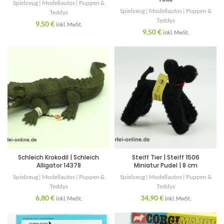
Spielzeug | Modellautos | Puppen &
Spielzeug | Modellautos | Puppen &
Teddys
Teddys
9,50
€
inkl. MwSt.
9,50
€
inkl. MwSt.
Schleich Krokodil | Schleich
Steiff Tier | Steiff 1506
Alligator 14378
Miniatur Pudel | 8 cm
Spielzeug | Modellautos | Puppen &
Spielzeug | Modellautos | Puppen &
Teddys
Teddys
6,80
€
34,90
€
inkl. MwSt.
inkl. MwSt.