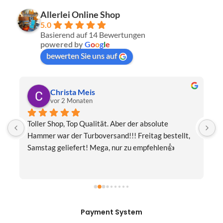
Allerlei Online Shop
5.0
Basierend auf 14 Bewertungen
powered by
G
o
o
g
l
e
bewerten Sie uns auf
Christa Meis
vor 2 Monaten
Toller Shop, Top Qualität. Aber der absolute 
E
Hammer war der Turboversand!!! Freitag bestellt, 
f
Samstag geliefert! Mega, nur zu empfehlen👍
v
Payment System