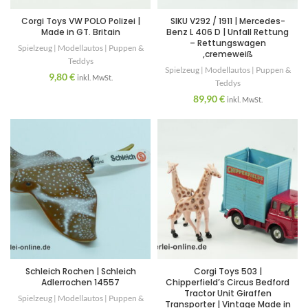
Corgi Toys VW POLO Polizei |
SIKU V292 / 1911 | Mercedes-
Made in GT. Britain
Benz L 406 D | Unfall Rettung
– Rettungswagen
Spielzeug | Modellautos | Puppen &
,cremeweiß
Teddys
Spielzeug | Modellautos | Puppen &
9,80
€
inkl. MwSt.
Teddys
89,90
€
inkl. MwSt.
Schleich Rochen | Schleich
Corgi Toys 503 |
Adlerrochen 14557
Chipperfield’s Circus Bedford
Tractor Unit Giraffen
Spielzeug | Modellautos | Puppen &
Transporter | Vintage Made in