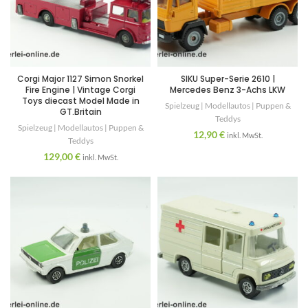
Corgi Major 1127 Simon Snorkel
SIKU Super-Serie 2610 |
Fire Engine | Vintage Corgi
Mercedes Benz 3-Achs LKW
Toys diecast Model Made in
Spielzeug | Modellautos | Puppen &
GT.Britain
Teddys
Spielzeug | Modellautos | Puppen &
12,90
€
inkl. MwSt.
Teddys
129,00
€
inkl. MwSt.