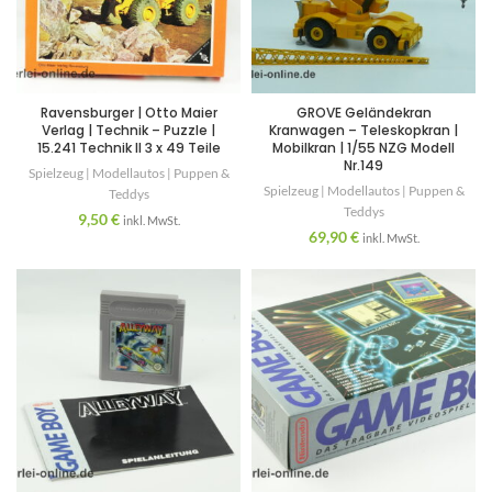
Ravensburger | Otto Maier
GROVE Geländekran
Verlag | Technik – Puzzle |
Kranwagen – Teleskopkran |
15.241 Technik II 3 x 49 Teile
Mobilkran | 1/55 NZG Modell
Nr.149
Spielzeug | Modellautos | Puppen &
Spielzeug | Modellautos | Puppen &
Teddys
Teddys
9,50
€
inkl. MwSt.
69,90
€
inkl. MwSt.