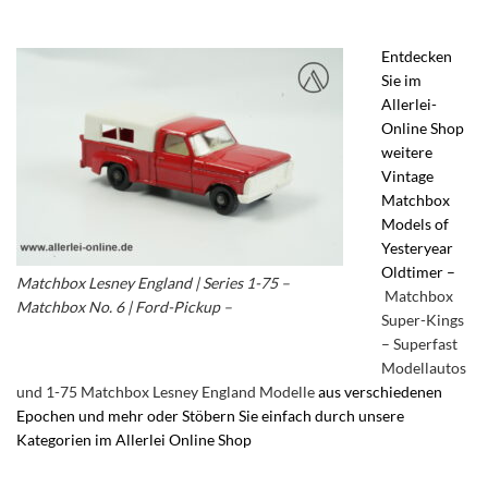
Entdecken
Sie im
Allerlei-
Online Shop
weitere
Vintage
Matchbox
Models of
Yesteryear
Oldtimer –
Matchbox Lesney England | Series 1-75 –
Matchbox
Matchbox No. 6 | Ford-Pickup –
Ford Pick-up
Super-Kings
– Superfast
Modellautos
und 1-75 Matchbox Lesney England Modelle
aus verschiedenen
Epochen und mehr oder Stöbern Sie einfach durch unsere
Kategorien im Allerlei Online Shop
– Vintage Matchbox Cars –
Matchbox Superfast – vintage matchbox cars Series 1-75 –
Matchbox Series 1-75 by Lesney England