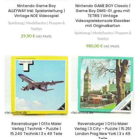
Nintendo Game Boy
Nintendo GAME BOY Classic |
ALLEYWAY Inkl. Spielanleitung |
Game Boy DMG-01 ,grau mit
Vintage NOE Videospiel
TETRIS | Vintage
Videospielekonsole Klassiker
Spielzeug | Modellautos | Puppen &
mit Originalkarton
Teddys
Spielzeug | Modellautos | Puppen &
29,90
€
inkl. MwSt.
Teddys
980,00
€
inkl. MwSt.
Ravensburger | Otto Maier
Ravensburger | Otto Maier
Verlag | Technik – Puzzle |
Verlag | 3 City – Puzzle | 15.251
15.240 Technik I 3 x 49 Teile
London Prag New York | 3 x 49
Teile