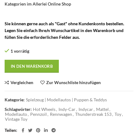
Kategorien im Allerlei Online Shop
– Vintage Crack-Ups Car – Hot
Wheels Bang-Up Job
Sie können gerne auch als "Gast" ohne Kundenkonto bestellen.
Legen Sie einfach Ihre/n Wunschartikel in den Warenkorb und
füllen Sie die erforderlichen Felder aus.
1 vorrätig
IN DEN WARENKORB
Vergleichen
Zur Wunschliste hinzufügen
Kategorie:
Spielzeug | Modellautos | Puppen & Teddys
Schlagwörter:
Hot Wheels
,
Indy-Car
,
Indycar
,
Mattel
,
Modellauto
,
Pennzoil
,
Rennwagen
,
Thunderstreak 153
,
Toy
,
Vintage Toy
Teilen