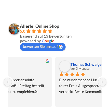
Allerlei Online Shop
5.0
Basierend auf 13 Bewertungen
powered by
G
o
o
g
l
e
bewerten Sie uns auf
Thomas Schwaiger
vor 3 Monaten
Eine wunderschöne Hummel-Madonnenfigur.Sehr 
s
fairer Preis.Ausgesprochen sorgfältig 
J
verpackt.Beste Kommunikation.Gerne mal wieder!
z