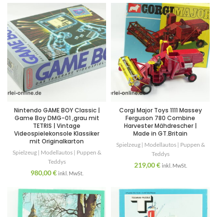
Nintendo GAME BOY Classic |
Corgi Major Toys 1111 Massey
Game Boy DMG-01 ,grau mit
Ferguson 780 Combine
TETRIS | Vintage
Harvester Mähdrescher |
Videospielekonsole Klassiker
Made in GT.Britain
mit Originalkarton
Spielzeug | Modellautos | Puppen &
Spielzeug | Modellautos | Puppen &
Teddys
Teddys
219,00
€
inkl. MwSt.
980,00
€
inkl. MwSt.