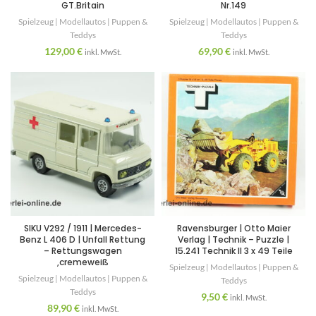
GT.Britain
Nr.149
Spielzeug | Modellautos | Puppen &
Spielzeug | Modellautos | Puppen &
Teddys
Teddys
129,00
€
69,90
€
inkl. MwSt.
inkl. MwSt.
SIKU V292 / 1911 | Mercedes-
Ravensburger | Otto Maier
Benz L 406 D | Unfall Rettung
Verlag | Technik – Puzzle |
– Rettungswagen
15.241 Technik II 3 x 49 Teile
,cremeweiß
Spielzeug | Modellautos | Puppen &
Spielzeug | Modellautos | Puppen &
Teddys
Teddys
9,50
€
inkl. MwSt.
89,90
€
inkl. MwSt.