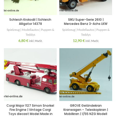
Schleich Krokodil | Schleich
SIKU Super-Serie 2610 |
Alligator 14378
Mercedes Benz 3-Achs LKW
Spielzeug | Modellautos | Puppen &
Spielzeug | Modellautos | Puppen &
Teddys
Teddys
6,80
€
12,90
€
inkl. MwSt.
inkl. MwSt.
Corgi Major 1127 Simon Snorkel
GROVE Geländekran
Fire Engine | Vintage Corgi
Kranwagen – Teleskopkran |
Toys diecast Model Made in
Mobilkran | 1/55 NZG Modell