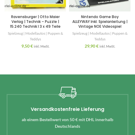
Ravensburger | Otto Maier
Nintendo Game Boy
Verlag | Technik – Puzzle |
ALLEYWAY Inkl. Spielanleitung |
15.240 Technik I 3 x 49 Teile
Vintage NOE Videospiel
Spielzeug | Modellautos | Puppen &
Spielzeug | Modellautos | Puppen &
Teddys
Teddys
9,50
€
29,90
€
inkl. MwSt.
inkl. MwSt.
Versandkostenfreie Lieferung
ab einem Bestellwert von 50 € mit DHL innerhalb
Deutschlands