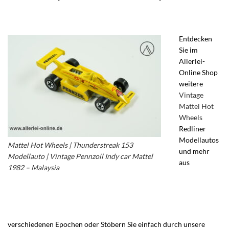
Entdecken
Sie im
Allerlei-
Online Shop
weitere
Vintage
Mattel Hot
Wheels
Redliner
Modellautos
Mattel Hot Wheels | Thunderstreak 153
und mehr
Modellauto | Vintage Pennzoil Indy car Mattel
aus
1982 – Malaysia
– Hot Wheels Made in Malaysia
– Vintage Thunderstreak 153 – Hot Wheels
Thunderstreak Indy Car
verschiedenen Epochen oder Stöbern Sie einfach durch unsere