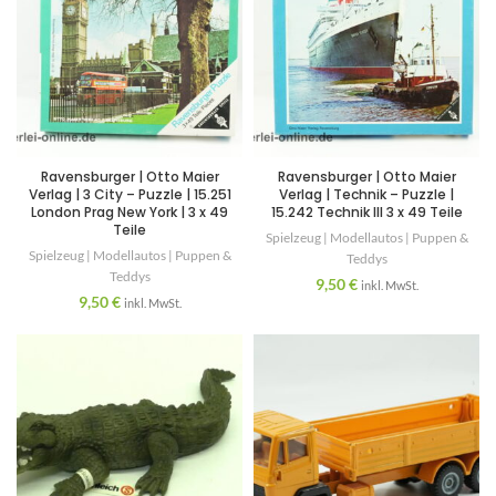
Ravensburger | Otto Maier
Ravensburger | Otto Maier
Verlag | 3 City – Puzzle | 15.251
Verlag | Technik – Puzzle |
London Prag New York | 3 x 49
15.242 Technik III 3 x 49 Teile
Teile
Spielzeug | Modellautos | Puppen &
Spielzeug | Modellautos | Puppen &
Teddys
Teddys
9,50
€
inkl. MwSt.
9,50
€
inkl. MwSt.