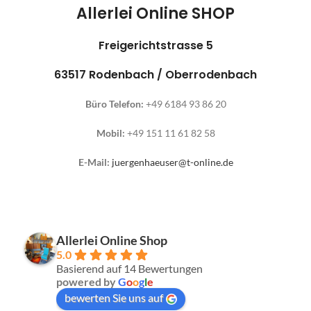
Allerlei Online SHOP
Freigerichtstrasse 5
63517 Rodenbach / Oberrodenbach
Büro Telefon:
+49 6184 93 86 20
Mobil:
+49 151 11 61 82 58
E-Mail:
juergenhaeuser@t-online.de
Allerlei Online Shop
5.0
Basierend auf 14 Bewertungen
powered by
G
o
o
g
l
e
bewerten Sie uns auf