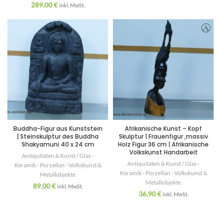
289,00
€
inkl. MwSt.
Buddha-Figur aus Kunststein
Afrikanische Kunst – Kopf
| Steinskulptur des Buddha
Skulptur | Frauenfigur ,massiv
Shakyamuni 40 x 24 cm
Holz Figur 36 cm | Afrikanische
Volkskunst Handarbeit
Antiquitäten & Kunst / Glas -
Antiquitäten & Kunst / Glas -
Keramik - Porzellan - Volkskunst &
Keramik - Porzellan - Volkskunst &
Metallobjekte
Metallobjekte
89,00
€
inkl. MwSt.
36,90
€
inkl. MwSt.