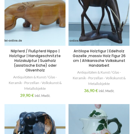
Nilpferd / Flußpferd Hippo |
Antilope Holzfigur | Edelholz
Holzfigur | Handgeschnitzte
Gazelle ,massiv Holz Figur 26
Holzskulptur | Suarholz
cm | Afrikanische Volkskunst
(asiatische Eiche) oder
Handarbeit
Olivenholz
Antiquitäten & Kunst / Glas -
Antiquitäten & Kunst / Glas -
Keramik - Porzellan - Volkskunst &
Keramik - Porzellan - Volkskunst &
Metallobjekte
Metallobjekte
36,90
€
inkl. MwSt.
39,90
€
inkl. MwSt.