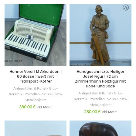
Hohner Verdi I M Akkordeon |
Handgeschnitzte Heiliger
60 Bässe | weiß mit
Josef Figur | 72 cm
Transport-Koffer
Zimmermann Holzfigur mit
Hobel und Säge
Antiquitäten & Kunst / Glas -
Antiquitäten & Kunst / Glas -
Keramik - Porzellan - Volkskunst &
Keramik - Porzellan - Volkskunst &
Metallobjekte
Metallobjekte
380,00
€
inkl. MwSt.
280,00
€
inkl. MwSt.