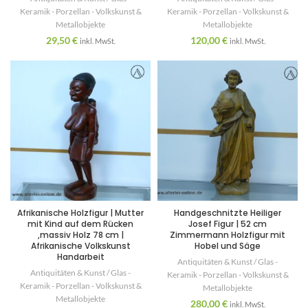
Keramik - Porzellan - Volkskunst &
Keramik - Porzellan - Volkskunst &
Metallobjekte
Metallobjekte
29,50
€
120,00
€
inkl. MwSt.
inkl. MwSt.
Afrikanische Holzfigur | Mutter
Handgeschnitzte Heiliger
mit Kind auf dem Rücken
Josef Figur | 52 cm
,massiv Holz 78 cm |
Zimmermann Holzfigur mit
Afrikanische Volkskunst
Hobel und Säge
Handarbeit
Antiquitäten & Kunst / Glas -
Antiquitäten & Kunst / Glas -
Keramik - Porzellan - Volkskunst &
Keramik - Porzellan - Volkskunst &
Metallobjekte
Metallobjekte
280,00
€
inkl. MwSt.