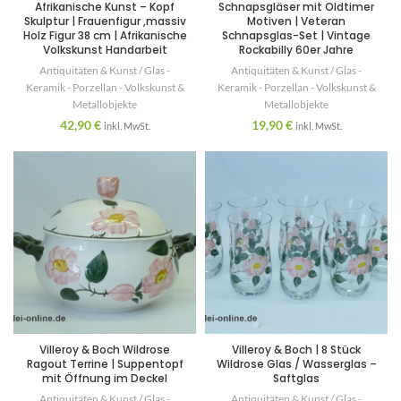
Afrikanische Kunst – Kopf
Schnapsgläser mit Oldtimer
Skulptur | Frauenfigur ,massiv
Motiven | Veteran
Holz Figur 38 cm | Afrikanische
Schnapsglas-Set | Vintage
Volkskunst Handarbeit
Rockabilly 60er Jahre
Antiquitäten & Kunst / Glas -
Antiquitäten & Kunst / Glas -
Keramik - Porzellan - Volkskunst &
Keramik - Porzellan - Volkskunst &
Metallobjekte
Metallobjekte
42,90
€
19,90
€
inkl. MwSt.
inkl. MwSt.
Villeroy & Boch Wildrose
Villeroy & Boch | 8 Stück
Ragout Terrine | Suppentopf
Wildrose Glas / Wasserglas –
mit Öffnung im Deckel
Saftglas
Antiquitäten & Kunst / Glas -
Antiquitäten & Kunst / Glas -