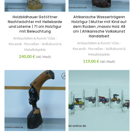
Holzbildhauer Gstöttner
Afrikanische Wasserträgerin
Nachtwächter mit Hellebarde
Holzfigur | Mutter mit Kind auf
und Laterne | 71 cm Holzfigur
dem Rücken ,massiv Holz 48
mit Beleuchtung
cm | Afrikanische Volkskunst
Handarbeit
Antiquitäten & Kunst / Glas -
Antiquitäten & Kunst / Glas -
Keramik - Porzellan - Volkskunst &
Keramik - Porzellan - Volkskunst &
Metallobjekte
Metallobjekte
240,00
€
inkl. MwSt.
119,00
€
inkl. MwSt.