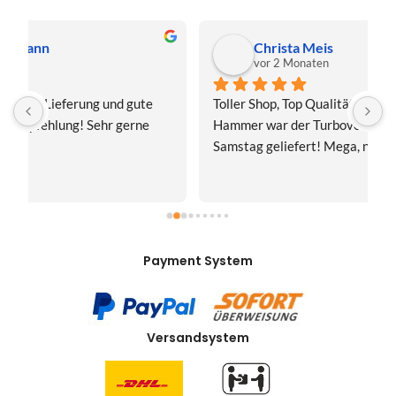
Christa Meis
vor 2 Monaten
Toller Shop, Top Qualität. Aber der absolute 
E
Hammer war der Turboversand!!! Freitag bestellt, 
f
Samstag geliefert! Mega, nur zu empfehlen👍
v
Payment System
Versandsystem