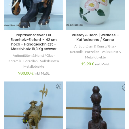
Repräsentativer XXL
Villeroy & Boch | Wildrose –
Ebenholz-Elefant – 42 cm
Kaffeekanne / Kanne
hoch – Handgeschnitzt –
Antiquitäten & Kunst / Glas -
Massivholz 18,3 Kg schwer
Keramik - Porzellan - Volkskunst &
Antiquitäten & Kunst / Glas -
Metallobjekte
Keramik - Porzellan - Volkskunst &
15,90
€
inkl. MwSt.
Metallobjekte
980,00
€
inkl. MwSt.