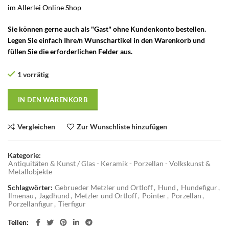
im Allerlei Online Shop
Sie können gerne auch als "Gast" ohne Kundenkonto bestellen.
Legen Sie einfach Ihre/n Wunschartikel in den Warenkorb und
füllen Sie die erforderlichen Felder aus.
1 vorrätig
IN DEN WARENKORB
Vergleichen
Zur Wunschliste hinzufügen
Kategorie:
Antiquitäten & Kunst / Glas - Keramik - Porzellan - Volkskunst &
Metallobjekte
Schlagwörter:
Gebrueder Metzler und Ortloff
,
Hund
,
Hundefigur
,
Ilmenau
,
Jagdhund
,
Metzler und Ortloff
,
Pointer
,
Porzellan
,
Porzellanfigur
,
Tierfigur
Teilen