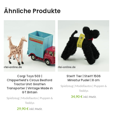
Ähnliche Produkte
Corgi Toys 503 |
Steiff Tier | Steiff 1506
Chipperfield’s Circus Bedford
Miniatur Pudel | 8 cm
Tractor Unit Giraffen
Spielzeug | Modellautos | Puppen &
Transporter | Vintage Made in
Teddys
GT.Britain
34,90
€
inkl. MwSt.
Spielzeug | Modellautos | Puppen &
Teddys
29,90
€
inkl. MwSt.