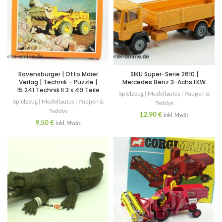
Ravensburger | Otto Maier
SIKU Super-Serie 2610 |
Verlag | Technik – Puzzle |
Mercedes Benz 3-Achs LKW
15.241 Technik II 3 x 49 Teile
Spielzeug | Modellautos | Puppen &
Spielzeug | Modellautos | Puppen &
Teddys
Teddys
12,90
€
inkl. MwSt.
9,50
€
inkl. MwSt.