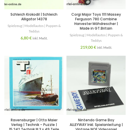
Schleich Krokodil | Schleich
Corgi Major Toys 1111 Massey
Alligator 14378
Ferguson 780 Combine
Harvester Mähdrescher |
Spielzeug | Modellautos | Puppen &
Made in GT.Britain
Teddys
Spielzeug | Modellautos | Puppen &
6,80
€
inkl. MwSt.
Teddys
219,00
€
inkl. MwSt.
Ravensburger | Otto Maier
Nintendo Game Boy
Verlag | Technik – Puzzle |
ALLEYWAY Inkl. Spielanleitung |
15.242 Technik III 3 x 49 Teile
Vintage NOE Videospiel