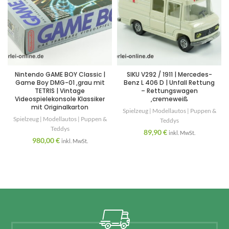
Nintendo GAME BOY Classic |
SIKU V292 / 1911 | Mercedes-
Game Boy DMG-01 ,grau mit
Benz L 406 D | Unfall Rettung
TETRIS | Vintage
– Rettungswagen
Videospielekonsole Klassiker
,cremeweiß
mit Originalkarton
Spielzeug | Modellautos | Puppen &
Spielzeug | Modellautos | Puppen &
Teddys
Teddys
89,90
€
inkl. MwSt.
980,00
€
inkl. MwSt.