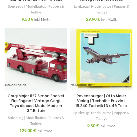
Spielzeug | Modellautos | Puppen &
Spielzeug | Modellautos | Puppen &
Teddys
Teddys
9,50
€
29,90
€
inkl. MwSt.
inkl. MwSt.
Corgi Major 1127 Simon Snorkel
Ravensburger | Otto Maier
Fire Engine | Vintage Corgi
Verlag | Technik – Puzzle |
Toys diecast Model Made in
15.240 Technik I 3 x 49 Teile
GT.Britain
Spielzeug | Modellautos | Puppen &
Spielzeug | Modellautos | Puppen &
Teddys
Teddys
9,50
€
inkl. MwSt.
129,00
€
inkl. MwSt.