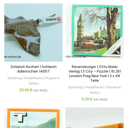
Schleich Rochen | Schleich
Ravensburger | Otto Maier
Adlerrochen 14557
Verlag | 3 City – Puzzle | 15.251
London Prag New York | 3 x 49
Spielzeug | Modellautos | Puppen &
Teile
Teddys
Spielzeug | Modellautos | Puppen &
29,90
€
inkl. MwSt.
Teddys
9,50
€
inkl. MwSt.