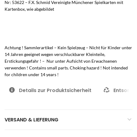
Nr: 53622 – F.X. Schmid Vereinigte Münchener Spielkarten mit
Kartenbox, wie abgebildet
Achtung ! Sammlerartikel – Kein Spielzeug – Nicht für Kinder unter
14 Jahren geeignet wegen verschluckbarer Kleinteile,
Erstickungsgefahr ! – Nur unter Aufsicht von Erwachsenen
verwenden ! Contains small parts. Choking hazard ! Not intended
for children under 14 years !
Details zur Produktsicherheit
Entsorgu
VERSAND & LIEFERUNG