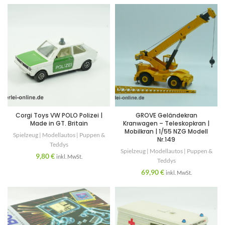
Corgi Toys VW POLO Polizei |
GROVE Geländekran
Made in GT. Britain
Kranwagen – Teleskopkran |
Mobilkran | 1/55 NZG Modell
Spielzeug | Modellautos | Puppen &
Nr.149
Teddys
Spielzeug | Modellautos | Puppen &
9,80
€
inkl. MwSt.
Teddys
69,90
€
inkl. MwSt.