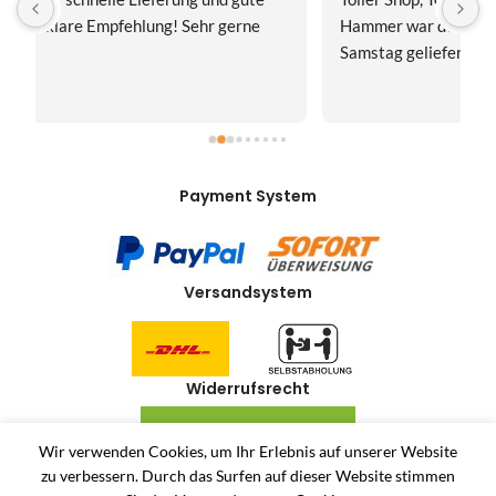
Hammer war der Turboversand!!! Freitag bestellt, 
f
Samstag geliefert! Mega, nur zu empfehlen👍
v
Payment System
Versandsystem
Widerrufsrecht
VERTRAG WIDERRUFEN
Wir verwenden Cookies, um Ihr Erlebnis auf unserer Website
zu verbessern.
Durch das Surfen auf dieser Website stimmen
Allerlei-Online
2024
Dienstleistungen Häuser
. Antiquitäten und Second Hand