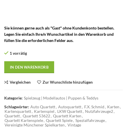
Vereinigte Münchener Spielkarten Fabriken KG – FX Schmid
Quartettspiel – Nutzfahrzeuge Quartett – Vintage Technikquartett
Spiele
Sie können gerne auch als "Gast" ohne Kundenkonto bestellen.
Legen Sie einfach Ihre/n Wunschartikel in den Warenkorb und
füllen Sie die erforderlichen Felder aus.
1 vorrätig
IN DEN WARENKORB
Vergleichen
Zur Wunschliste hinzufügen
Kategorie:
Spielzeug | Modellautos | Puppen & Teddys
Schlagwörter:
Auto Quartett
,
Autoquartett
,
F.X. Schmid
,
Karten
,
Kartenquartett
,
Kartenspiel
,
LKW Quartett
,
Nutzfahrzeuge2
,
Quartett
,
Quartett 53622
,
Quartett Karten
,
Quartett Kartenspiele
,
Quartett Spiele
,
Spezialfahrzeuge
,
Vereinigte Münchener Spielkarten
,
Vintage