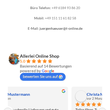
Büro Telefon:
+49 6184 93 86 20
Mobil:
+49 151 11 61 82 58
E-Mail:
juergenhaeuser@t-online.de
Allerlei Online Shop
5.0
Basierend auf 14 Bewertungen
powered by
G
o
o
g
l
e
bewerten Sie uns auf
Christa Meis
vor 2 Monaten
Toller Shop, Top Qualität. Aber der absolute 
E