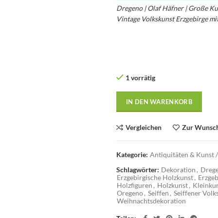
Dregeno | Olaf Häfner | Große Ku
Vintage Volkskunst Erzgebirge m
Vintage Erzgebirgische Holzkunst
1 vorrätig
IN DEN WARENKORB
Vergleichen
Zur Wunsch
Kategorie:
Antiquitäten & Kunst /
Schlagwörter:
Dekoration
,
Dreg
Erzgebirgische Holzkunst
,
Erzgeb
Holzfiguren
,
Holzkunst
,
Kleinku
Oregeno
,
Seiffen
,
Seiffener Volk
Weihnachtsdekoration