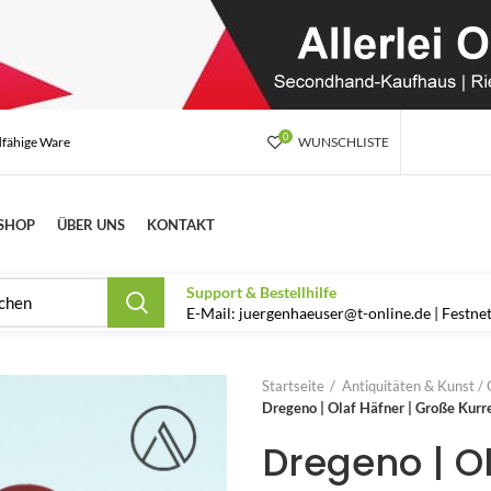
0
dfähige Ware
WUNSCHLISTE
SHOP
ÜBER UNS
KONTAKT
Support & Bestellhilfe
E-Mail: juergenhaeuser@t-online.de | Festn
Startseite
Antiquitäten & Kunst / 
Dregeno | Olaf Häfner | Große Kurr
Dregeno | O