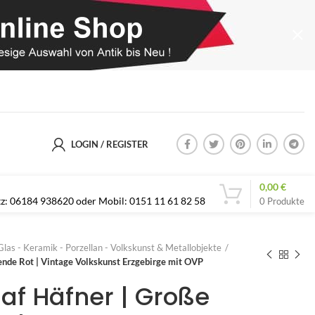
LOGIN / REGISTER
0,00
€
etz: 06184 938620 oder Mobil: 0151 11 61 82 58
0
Produkte
Glas - Keramik - Porzellan - Volkskunst & Metallobjekte
ende Rot | Vintage Volkskunst Erzgebirge mit OVP
laf Häfner | Große