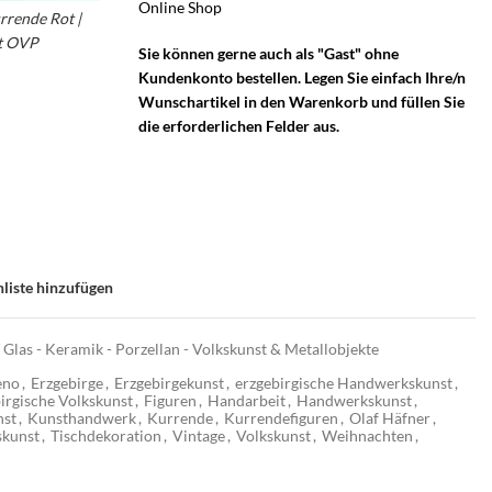
Online Shop
– Erzgebirge Weihnachtspyramide
rrende Rot |
it OVP
–
Sie können gerne auch als "Gast" ohne
Kundenkonto bestellen. Legen Sie einfach Ihre/n
Wunschartikel in den Warenkorb und füllen Sie
die erforderlichen Felder aus.
liste hinzufügen
 Glas - Keramik - Porzellan - Volkskunst & Metallobjekte
eno
,
Erzgebirge
,
Erzgebirgekunst
,
erzgebirgische Handwerkskunst
,
irgische Volkskunst
,
Figuren
,
Handarbeit
,
Handwerkskunst
,
nst
,
Kunsthandwerk
,
Kurrende
,
Kurrendefiguren
,
Olaf Häfner
,
skunst
,
Tischdekoration
,
Vintage
,
Volkskunst
,
Weihnachten
,