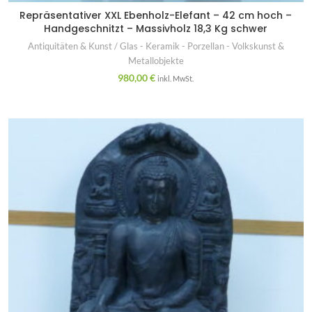
Repräsentativer XXL Ebenholz-Elefant – 42 cm hoch –
Handgeschnitzt – Massivholz 18,3 Kg schwer
Antiquitäten & Kunst / Glas - Keramik - Porzellan - Volkskunst &
Metallobjekte
980,00
€
inkl. MwSt.