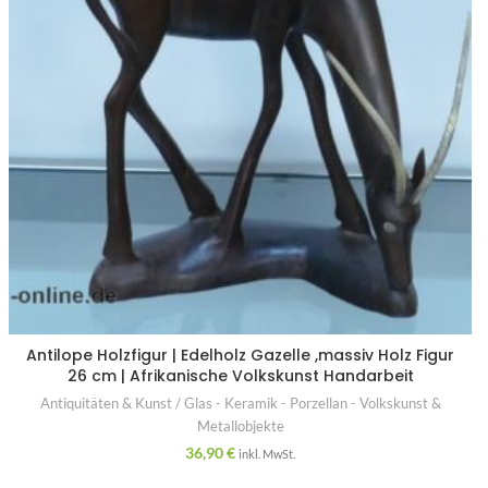
Antilope Holzfigur | Edelholz Gazelle ,massiv Holz Figur
26 cm | Afrikanische Volkskunst Handarbeit
Antiquitäten & Kunst / Glas - Keramik - Porzellan - Volkskunst &
Metallobjekte
36,90
€
inkl. MwSt.