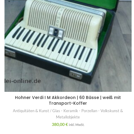
Hohner Verdi I M Akkordeon | 60 Bässe | weiß mit
Transport-Koffer
Antiquitäten & Kunst / Glas - Keramik - Porzellan - Volkskunst &
Metallobjekte
380,00
€
inkl. MwSt.