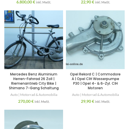
6.800,00
€
22,90
€
inkl. MwSt.
inkl. MwSt.
Mercedes Benz Aluminium
Opel Rekord C | Commodore
Herren-Fahrrad 26 Zoll |
A | Opel CIH Wasserpumpe
Riemenantrieb City Bike |
P30 | Opel 4- & 6-Zyl. CIH
Shimano 7-Gang Schaltung
Motoren
Auto | Motorrad & Automobilia
Auto | Motorrad & Automobilia
270,00
€
29,90
€
inkl. MwSt.
inkl. MwSt.