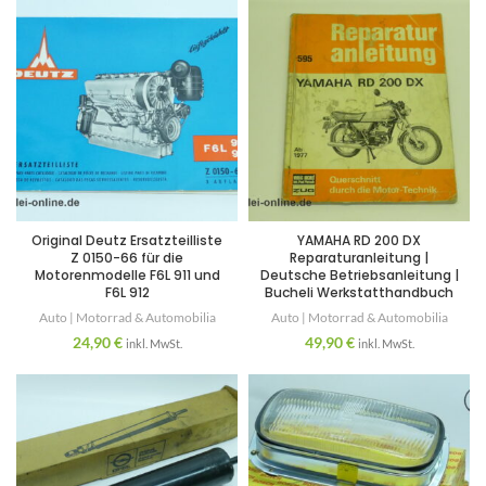
Original Deutz Ersatzteilliste
YAMAHA RD 200 DX
Z 0150-66 für die
Reparaturanleitung |
Motorenmodelle F6L 911 und
Deutsche Betriebsanleitung |
F6L 912
Bucheli Werkstatthandbuch
Auto | Motorrad & Automobilia
Auto | Motorrad & Automobilia
24,90
€
49,90
€
inkl. MwSt.
inkl. MwSt.