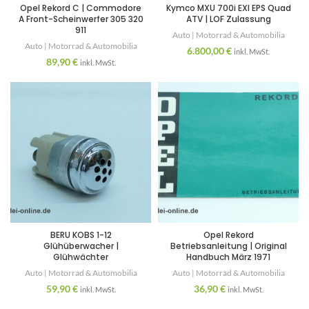
Opel Rekord C | Commodore
Kymco MXU 700i EXI EPS Quad
A Front-Scheinwerfer 305 320
ATV | LOF Zulassung
911
Auto | Motorrad & Automobilia
Auto | Motorrad & Automobilia
6.800,00
€
inkl. MwSt.
89,90
€
inkl. MwSt.
BERU KOBS 1-12
Opel Rekord
Glühüberwacher |
Betriebsanleitung | Original
Glühwächter
Handbuch März 1971
Auto | Motorrad & Automobilia
Auto | Motorrad & Automobilia
59,90
€
36,90
€
inkl. MwSt.
inkl. MwSt.