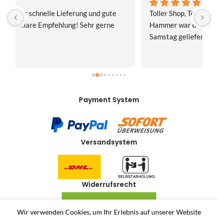
Toller Shop, Top Qualität. Aber der absolute 
E
Hammer war der Turboversand!!! Freitag bestellt, 
f
Samstag geliefert! Mega, nur zu empfehlen👍
v
Payment System
Versandsystem
Widerrufsrecht
VERTRAG WIDERRUFEN
Wir verwenden Cookies, um Ihr Erlebnis auf unserer Website