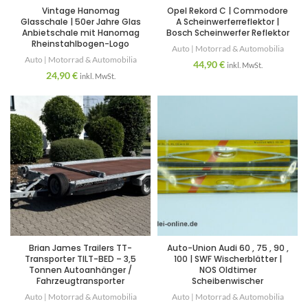
Vintage Hanomag
Opel Rekord C | Commodore
Glasschale | 50er Jahre Glas
A Scheinwerferreflektor |
Anbietschale mit Hanomag
Bosch Scheinwerfer Reflektor
Rheinstahlbogen-Logo
Auto | Motorrad & Automobilia
Auto | Motorrad & Automobilia
44,90
€
inkl. MwSt.
24,90
€
inkl. MwSt.
Brian James Trailers TT-
Auto-Union Audi 60 , 75 , 90 ,
Transporter TILT-BED – 3,5
100 | SWF Wischerblätter |
Tonnen Autoanhänger /
NOS Oldtimer
Fahrzeugtransporter
Scheibenwischer
Auto | Motorrad & Automobilia
Auto | Motorrad & Automobilia