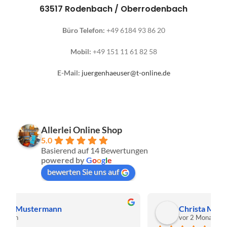
63517 Rodenbach / Oberrodenbach
Büro Telefon:
+49 6184 93 86 20
Mobil:
+49 151 11 61 82 58
E-Mail:
juergenhaeuser@t-online.de
Allerlei Online Shop
5.0
Basierend auf 14 Bewertungen
powered by
G
o
o
g
l
e
bewerten Sie uns auf
Christa Meis
vor 2 Monaten